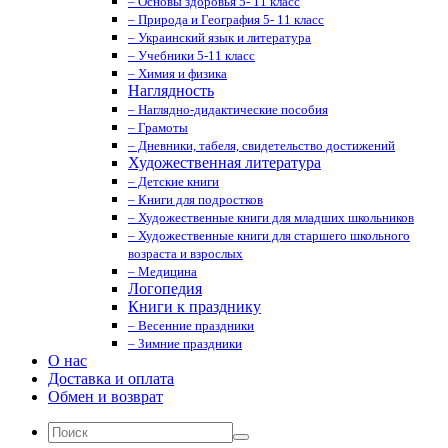
– Основы здоровья 5- 11 класс
– Природа и География 5- 11 класс
– Украинский язык и литература
– Учебники 5-11 класс
– Химия и физика
Наглядность
– Наглядно-дидактические пособия
– Грамоты
– Дневники, табеля, свидетельство достижений
Художественная литература
– Детские книги
– Книги для подростков
– Художественные книги для младших школьников
– Художественные книги для старшего школьного
возраста и взрослых
– Медицина
Логопедия
Книги к празднику
– Весенние праздники
– Зимние праздники
О нас
Доставка и оплата
Обмен и возврат