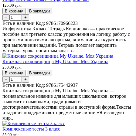
125.00 грн.
В корзину
В закладки
–
+
Есть в наличии
Код:
9786170966223
Информатика 3 класс Тетрадь Корниенко — практическое
пособие для третьего класса: упражнения на логику, работу с
простыми понятиями алгоритма, внимание и аккуратность
при выполнении заданий. Тетрадь помогает закрепить
материал урока понятным «шаг з..
Книжная сокровищница My Ukraine. Моя Украина
250.00 грн.
В корзину
В закладки
–
+
Есть в наличии
Код:
9786175442937
Книжная сокровищница My Ukraine. Моя Украина —
познавательное издание для младших школьников, которое
знакомит с символами, традициями и
достопримечательностями страны в доступной форме.Тексты
и задания поддерживают предметные линии «Я исследую
мир..
Комплексные тесты 3 класс
55.00 грн.