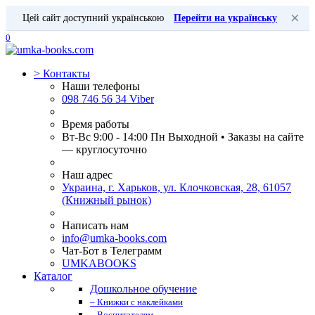
×
Цей сайт доступний українською
Перейти на українську
0
>
Контакты
Наши телефоны
098 746 56 34 Viber
Время работы
Вт-Вс 9:00 - 14:00 Пн Выходной • Заказы на сайте
— круглосуточно
Наш адрес
Украина, г. Харьков, ул. Клочковская, 28, 61057
(Книжный рынок)
Написать нам
info@umka-books.com
Чат-Бот в Телеграмм
UMKABOOKS
Каталог
Дошкольное обучение
– Книжки с наклейками
– Воспитателям