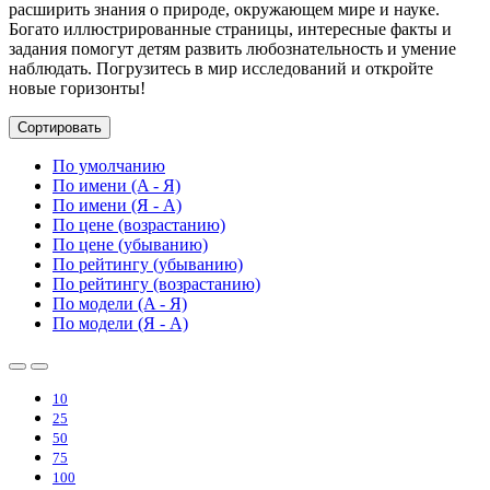
расширить знания о природе, окружающем мире и науке.
Богато иллюстрированные страницы, интересные факты и
задания помогут детям развить любознательность и умение
наблюдать. Погрузитесь в мир исследований и откройте
новые горизонты!
Сортировать
По умолчанию
По имени (A - Я)
По имени (Я - A)
По цене (возрастанию)
По цене (убыванию)
По рейтингу (убыванию)
По рейтингу (возрастанию)
По модели (A - Я)
По модели (Я - A)
10
25
50
75
100