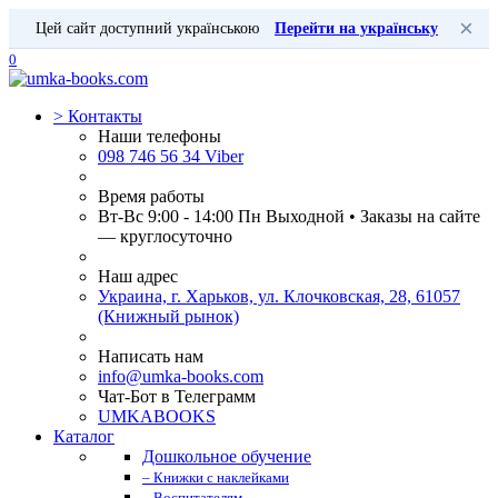
×
Цей сайт доступний українською
Перейти на українську
0
>
Контакты
Наши телефоны
098 746 56 34 Viber
Время работы
Вт-Вс 9:00 - 14:00 Пн Выходной • Заказы на сайте
— круглосуточно
Наш адрес
Украина, г. Харьков, ул. Клочковская, 28, 61057
(Книжный рынок)
Написать нам
info@umka-books.com
Чат-Бот в Телеграмм
UMKABOOKS
Каталог
Дошкольное обучение
– Книжки с наклейками
– Воспитателям