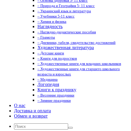
– Основы здоровья 5- 11 класс
– Природа и География 5- 11 класс
– Украинский язык и литература
– Учебники 5-11 класс
– Химия и физика
Наглядность
– Наглядно-дидактические пособия
– Грамоты
– Дневники, табеля, свидетельство достижений
Художественная литература
– Детские книги
– Книги для подростков
– Художественные книги для младших школьников
– Художественные книги для старшего школьного
возраста и взрослых
– Медицина
Логопедия
Книги к празднику
– Весенние праздники
– Зимние праздники
О нас
Доставка и оплата
Обмен и возврат