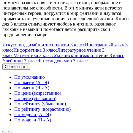
помогут развить навыки чтения, лексикон, воображение и
познавательные способности. В этих книгах дети встретят
интересных героев, погрузятся в мир фантазии и научатся
применять полученные знания в повседневной жизни. Книги
для 3 класса стимулируют любовь к чтению, развивают
языковые навыки и помогают детям расширить свои
представления о мире.
Искусство, дизайн и технологии 3 класс
Иностранный язык 3
класс
Информатика 3 класс
Литературное чтение 3
класс
Математика 3 класс
Украинский язык и чтение 3 класс
Учебники 3 класс
Я исследую мир 3 класс
Сортировать
По умолчанию
По имени (A - Я)
По имени (Я - A)
По цене (возрастанию)
По цене (убыванию)
По рейтингу (убыванию)
По рейтингу (возрастанию)
По модели (A - Я)
По модели (Я - A)