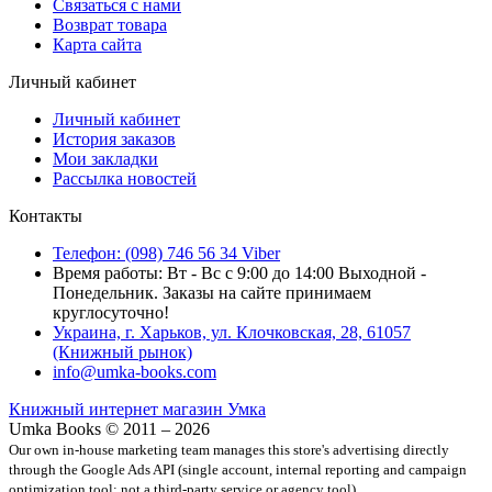
Связаться с нами
Возврат товара
Карта сайта
Личный кабинет
Личный кабинет
История заказов
Мои закладки
Рассылка новостей
Контакты
Телефон: (098) 746 56 34 Viber
Время работы: Вт - Вс с 9:00 до 14:00 Выходной -
Понедельник. Заказы на сайте принимаем
круглосуточно!
Украина, г. Харьков, ул. Клочковская, 28, 61057
(Книжный рынок)
info@umka-books.com
Книжный интернет магазин Умка
Umka Books © 2011 – 2026
Our own in-house marketing team manages this store's advertising directly
through the Google Ads API (single account, internal reporting and campaign
optimization tool; not a third-party service or agency tool).