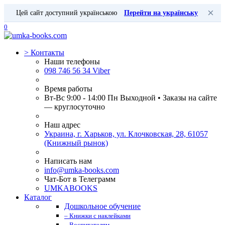
×
Цей сайт доступний українською
Перейти на українську
0
>
Контакты
Наши телефоны
098 746 56 34 Viber
Время работы
Вт-Вс 9:00 - 14:00 Пн Выходной • Заказы на сайте
— круглосуточно
Наш адрес
Украина, г. Харьков, ул. Клочковская, 28, 61057
(Книжный рынок)
Написать нам
info@umka-books.com
Чат-Бот в Телеграмм
UMKABOOKS
Каталог
Дошкольное обучение
– Книжки с наклейками
– Воспитателям