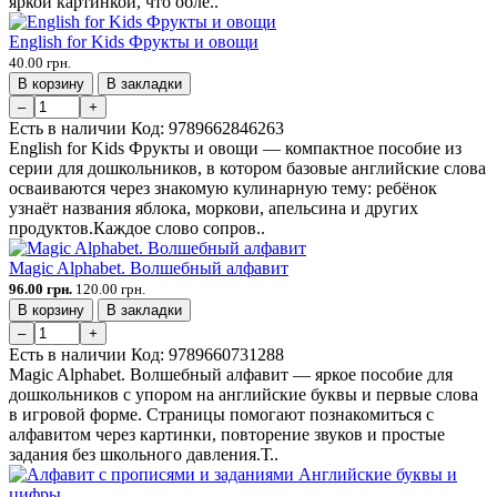
яркой картинкой, что обле..
English for Kids Фрукты и овощи
40.00 грн.
В корзину
В закладки
–
+
Есть в наличии
Код:
9789662846263
English for Kids Фрукты и овощи — компактное пособие из
серии для дошкольников, в котором базовые английские слова
осваиваются через знакомую кулинарную тему: ребёнок
узнаёт названия яблока, моркови, апельсина и других
продуктов.Каждое слово сопров..
Magic Alphabet. Волшебный алфавит
96.00 грн.
120.00 грн.
В корзину
В закладки
–
+
Есть в наличии
Код:
9789660731288
Magic Alphabet. Волшебный алфавит — яркое пособие для
дошкольников с упором на английские буквы и первые слова
в игровой форме. Страницы помогают познакомиться с
алфавитом через картинки, повторение звуков и простые
задания без школьного давления.Т..