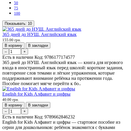
50
75
100
Показывать:
10
365 дней до НУШ. Английский язык
155.00 грн.
В корзину
В закладки
–
+
Есть в наличии
Код:
9786177174577
365 дней до НУШ. Английский язык — книга для игрового
входа в иностранный язык перед школой: короткие задания,
повторение слов темами и лёгкие упражнения, которые
поддерживают внимание ребёнка на протяжении года.
Пособие помогает мягче перейти к бо..
English for Kids Алфавит и цифры
40.00 грн.
В корзину
В закладки
–
+
Есть в наличии
Код:
9789662846232
English for Kids Алфавит и цифры — стартовое пособие из
серии для дошкольников: ребёнок знакомится с буквами