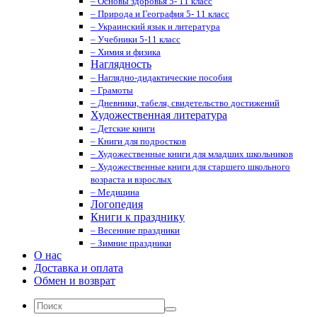
– Основы здоровья 5- 11 класс
– Природа и География 5- 11 класс
– Украинский язык и литература
– Учебники 5-11 класс
– Химия и физика
Наглядность
– Наглядно-дидактические пособия
– Грамоты
– Дневники, табеля, свидетельство достижений
Художественная литература
– Детские книги
– Книги для подростков
– Художественные книги для младших школьников
– Художественные книги для старшего школьного
возраста и взрослых
– Медицина
Логопедия
Книги к празднику
– Весенние праздники
– Зимние праздники
О нас
Доставка и оплата
Обмен и возврат