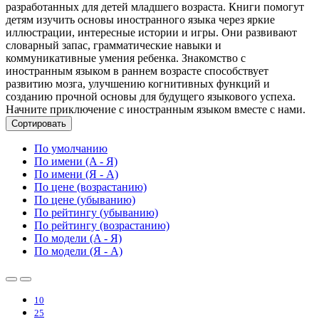
разработанных для детей младшего возраста. Книги помогут
детям изучить основы иностранного языка через яркие
иллюстрации, интересные истории и игры. Они развивают
словарный запас, грамматические навыки и
коммуникативные умения ребенка. Знакомство с
иностранным языком в раннем возрасте способствует
развитию мозга, улучшению когнитивных функций и
созданию прочной основы для будущего языкового успеха.
Начните приключение с иностранным языком вместе с нами.
Сортировать
По умолчанию
По имени (A - Я)
По имени (Я - A)
По цене (возрастанию)
По цене (убыванию)
По рейтингу (убыванию)
По рейтингу (возрастанию)
По модели (A - Я)
По модели (Я - A)
10
25