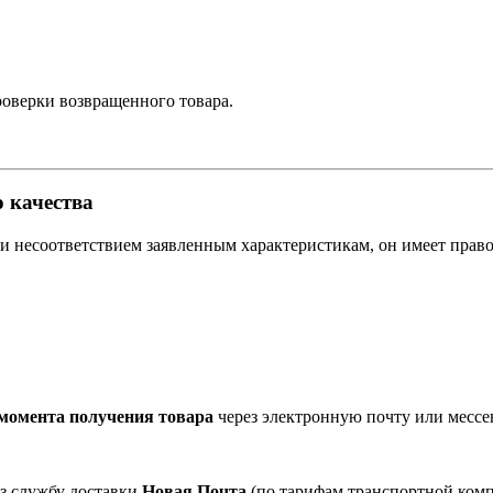
роверки возвращенного товара.
 качества
и несоответствием заявленным характеристикам, он имеет право
 момента получения товара
через электронную почту или месс
ез службу доставки
Новая Почта
(по тарифам транспортной комп