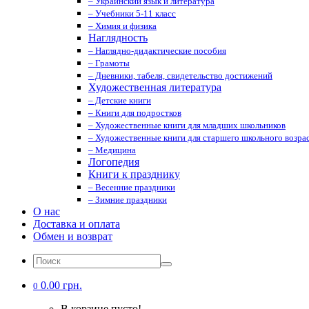
– Украинский язык и литература
– Учебники 5-11 класс
– Химия и физика
Наглядность
– Наглядно-дидактические пособия
– Грамоты
– Дневники, табеля, свидетельство достижений
Художественная литература
– Детские книги
– Книги для подростков
– Художественные книги для младших школьников
– Художественные книги для старшего школьного возрас
– Медицина
Логопедия
Книги к празднику
– Весенние праздники
– Зимние праздники
О нас
Доставка и оплата
Обмен и возврат
0.00 грн.
0
В корзине пусто!