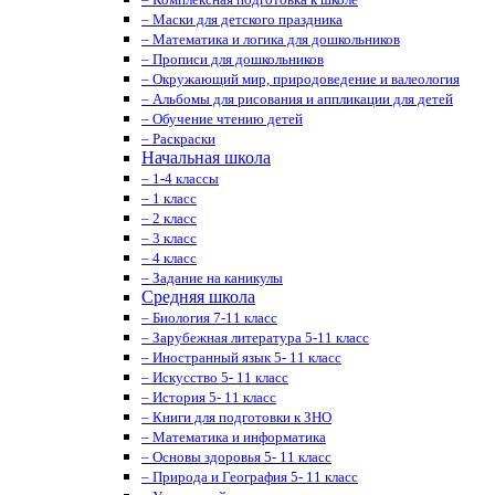
– Маски для детского праздника
– Математика и логика для дошкольников
– Прописи для дошкольников
– Окружающий мир, природоведение и валеология
– Альбомы для рисования и аппликации для детей
– Обучение чтению детей
– Раскраски
Начальная школа
– 1-4 классы
– 1 класс
– 2 класс
– 3 класс
– 4 класс
– Задание на каникулы
Средняя школа
– Биология 7-11 класс
– Зарубежная литература 5-11 класс
– Иностранный язык 5- 11 класс
– Искусство 5- 11 класс
– История 5- 11 класс
– Книги для подготовки к ЗНО
– Математика и информатика
– Основы здоровья 5- 11 класс
– Природа и География 5- 11 класс