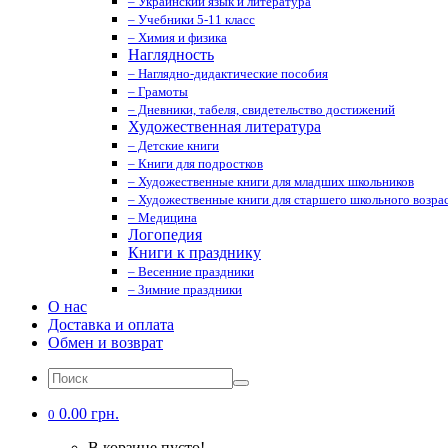
– Украинский язык и литература
– Учебники 5-11 класс
– Химия и физика
Наглядность
– Наглядно-дидактические пособия
– Грамоты
– Дневники, табеля, свидетельство достижений
Художественная литература
– Детские книги
– Книги для подростков
– Художественные книги для младших школьников
– Художественные книги для старшего школьного возрас
– Медицина
Логопедия
Книги к празднику
– Весенние праздники
– Зимние праздники
О нас
Доставка и оплата
Обмен и возврат
0.00 грн.
0
В корзине пусто!