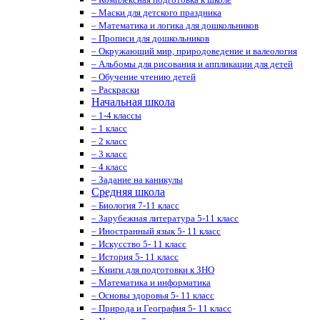
– Маски для детского праздника
– Математика и логика для дошкольников
– Прописи для дошкольников
– Окружающий мир, природоведение и валеология
– Альбомы для рисования и аппликации для детей
– Обучение чтению детей
– Раскраски
Начальная школа
– 1-4 классы
– 1 класс
– 2 класс
– 3 класс
– 4 класс
– Задание на каникулы
Средняя школа
– Биология 7-11 класс
– Зарубежная литература 5-11 класс
– Иностранный язык 5- 11 класс
– Искусство 5- 11 класс
– История 5- 11 класс
– Книги для подготовки к ЗНО
– Математика и информатика
– Основы здоровья 5- 11 класс
– Природа и География 5- 11 класс