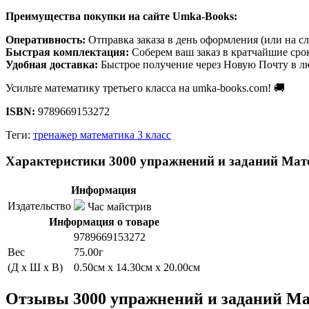
Преимущества покупки на сайте Umka-Books:
Оперативность:
Отправка заказа в день оформления (или на с
Быстрая комплектация:
Соберем ваш заказ в кратчайшие сро
Удобная доставка:
Быстрое получение через Новую Почту в л
Усильте математику третьего класса на umka-books.com! 🚚
ISBN:
9789669153272
Теги:
тренажер математика 3 класс
Характеристики 3000 упражнений и заданий Мат
Информация
Издательство
Час майстрив
Информация о товаре
9789669153272
Вес
75.00г
(Д x Ш x В)
0.50см x 14.30см x 20.00см
Отзывы 3000 упражнений и заданий Ма