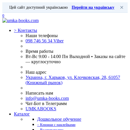
×
Цей сайт доступний українською
Перейти на українську
0
>
Контакты
Наши телефоны
098 746 56 34 Viber
Время работы
Вт-Вс 9:00 - 14:00 Пн Выходной • Заказы на сайте
— круглосуточно
Наш адрес
Украина, г. Харьков, ул. Клочковская, 28, 61057
(Книжный рынок)
Написать нам
info@umka-books.com
Чат-Бот в Телеграмм
UMKABOOKS
Каталог
Дошкольное обучение
– Книжки с наклейками
– Воспитателям