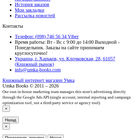
История заказов
Мои закладки
Рассылка новостей
Контакты
Телефон: (098) 746 56 34 Viber
Время работы: Вт - Вс с 9:00 до 14:00 Выходной -
Понедельник. Заказы на сайте принимаем
круглосуточно!
Украина, г. Харьков, ул. Клочковская, 28, 61057
(Книжный рынок)
info@umka-books.com
Книжный интернет магазин Умка
Umka Books © 2011 – 2026
Our own in-house marketing team manages this store's advertising directly
through the Google Ads API (single account, internal reporting and campaign
optimization tool; not a third-party service or agency tool).
×
Назад
×
Продолжить покупки
Назад