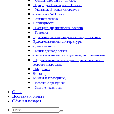
– Основы здоровья 5- 11 класс
– Природа и География 5- 11 класс
– Украинский язык и литература
– Учебники 5-11 класс
– Химия и физика
Наглядность
– Наглядно-дидактические пособия
– Грамоты
– Дневники, табеля, свидетельство достижений
Художественная литература
– Детские книги
– Книги для подростков
– Художественные книги для младших школьников
– Художественные книги для старшего школьного
возраста и взрослых
– Медицина
Логопедия
Книги к празднику
– Весенние праздники
– Зимние праздники
О нас
Доставка и оплата
Обмен и возврат