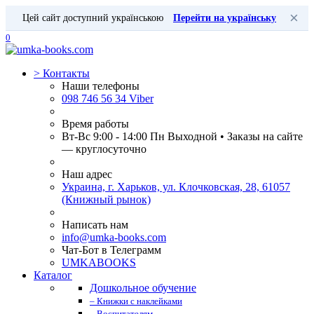
×
Цей сайт доступний українською
Перейти на українську
0
>
Контакты
Наши телефоны
098 746 56 34 Viber
Время работы
Вт-Вс 9:00 - 14:00 Пн Выходной • Заказы на сайте
— круглосуточно
Наш адрес
Украина, г. Харьков, ул. Клочковская, 28, 61057
(Книжный рынок)
Написать нам
info@umka-books.com
Чат-Бот в Телеграмм
UMKABOOKS
Каталог
Дошкольное обучение
– Книжки с наклейками
– Воспитателям