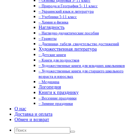
– Основы здоровья 5- 11 класс
– Природа и География 5- 11 класс
– Украинский язык и литература
– Учебники 5-11 класс
– Химия и физика
Наглядность
– Наглядно-дидактические пособия
– Грамоты
– Дневники, табеля, свидетельство достижений
Художественная литература
– Детские книги
– Книги для подростков
– Художественные книги для младших школьников
– Художественные книги для старшего школьного
возраста и взрослых
– Медицина
Логопедия
Книги к празднику
– Весенние праздники
– Зимние праздники
О нас
Доставка и оплата
Обмен и возврат