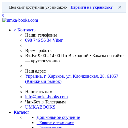
×
Цей сайт доступний українською
Перейти на українську
0
>
Контакты
Наши телефоны
098 746 56 34 Viber
Время работы
Вт-Вс 9:00 - 14:00 Пн Выходной • Заказы на сайте
— круглосуточно
Наш адрес
Украина, г. Харьков, ул. Клочковская, 28, 61057
(Книжный рынок)
Написать нам
info@umka-books.com
Чат-Бот в Телеграмм
UMKABOOKS
Каталог
Дошкольное обучение
– Книжки с наклейками
– Воспитателям