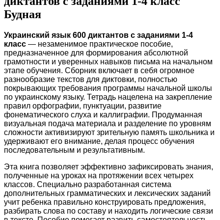
диктантов с заданиями 1-4 класс
Будная
Украинский язык 600 диктантов с заданиями 1-4
класс
— незаменимое практическое пособие,
предназначенное для формирования абсолютной
грамотности и уверенных навыков письма на начальном
этапе обучения. Сборник включает в себя огромное
разнообразие текстов для диктовки, полностью
покрывающих требования программы начальной школы
по украинскому языку. Тетрадь нацелена на закрепление
правил орфографии, пунктуации, развитие
фонематического слуха и каллиграфии. Продуманная
визуальная подача материала и разделение по уровням
сложности активизируют зрительную память школьника и
удерживают его внимание, делая процесс обучения
последовательным и результативным.
Эта книга позволяет эффективно зафиксировать знания,
полученные на уроках на протяжении всех четырех
классов. Специально разработанная система
дополнительных грамматических и лексических заданий
учит ребенка правильно конструировать предложения,
разбирать слова по составу и находить логические связи
в тексте. Пособие помогает развить самостоятельность