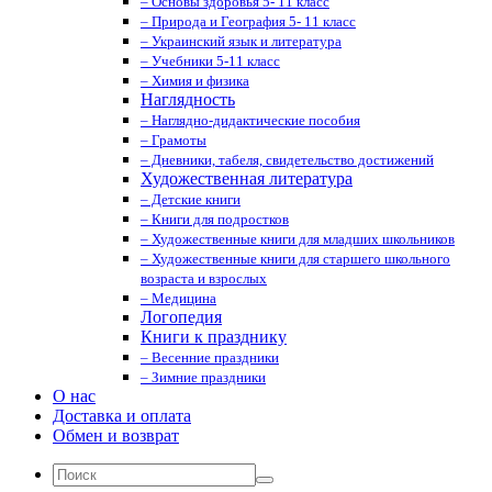
– Основы здоровья 5- 11 класс
– Природа и География 5- 11 класс
– Украинский язык и литература
– Учебники 5-11 класс
– Химия и физика
Наглядность
– Наглядно-дидактические пособия
– Грамоты
– Дневники, табеля, свидетельство достижений
Художественная литература
– Детские книги
– Книги для подростков
– Художественные книги для младших школьников
– Художественные книги для старшего школьного
возраста и взрослых
– Медицина
Логопедия
Книги к празднику
– Весенние праздники
– Зимние праздники
О нас
Доставка и оплата
Обмен и возврат