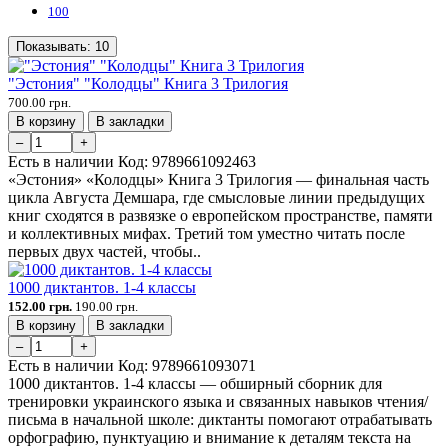
100
Показывать:
10
"Эстония" "Колодцы" Книга 3 Трилогия
700.00 грн.
В корзину
В закладки
–
+
Есть в наличии
Код:
9789661092463
«Эстония» «Колодцы» Книга 3 Трилогия — финальная часть
цикла Августа Демшара, где смысловые линии предыдущих
книг сходятся в развязке о европейском пространстве, памяти
и коллективных мифах. Третий том уместно читать после
первых двух частей, чтобы..
1000 диктантов. 1-4 классы
152.00 грн.
190.00 грн.
В корзину
В закладки
–
+
Есть в наличии
Код:
9789661093071
1000 диктантов. 1-4 классы — обширный сборник для
тренировки украинского языка и связанных навыков чтения/
письма в начальной школе: диктанты помогают отрабатывать
орфографию, пунктуацию и внимание к деталям текста на