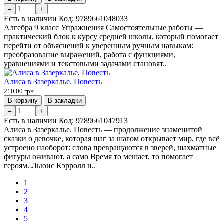
–
+
Есть в наличии
Код:
9789661048033
Алгебра 9 класс Упражнения Самостоятельные работы —
практический блок к курсу средней школы, который помогает
перейти от объяснений к уверенным ручным навыкам:
преобразование выражений, работа с функциями,
уравнениями и текстовыми задачами становят..
Алиса в Зазеркалье. Повесть
210.00 грн.
В корзину
В закладки
–
+
Есть в наличии
Код:
9789661047913
Алиса в Зазеркалье. Повесть — продолжение знаменитой
сказки о девочке, которая шаг за шагом открывает мир, где всё
устроено наоборот: слова превращаются в зверей, шахматные
фигуры оживают, а само Время то мешает, то помогает
героям. Льюис Кэрролл н..
1
2
3
4
5