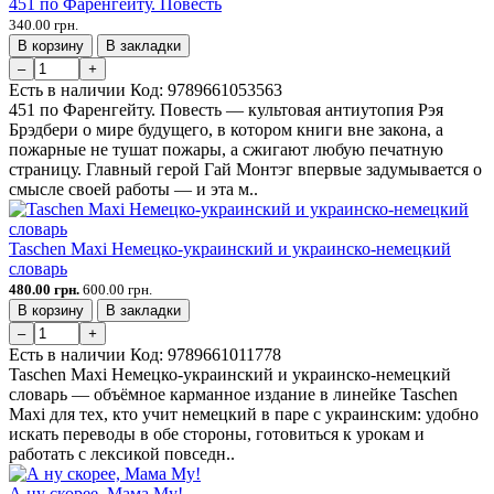
451 по Фаренгейту. Повесть
340.00 грн.
В корзину
В закладки
–
+
Есть в наличии
Код:
9789661053563
451 по Фаренгейту. Повесть — культовая антиутопия Рэя
Брэдбери о мире будущего, в котором книги вне закона, а
пожарные не тушат пожары, а сжигают любую печатную
страницу. Главный герой Гай Монтэг впервые задумывается о
смысле своей работы — и эта м..
Taschen Maxi Немецко-украинский и украинско-немецкий
словарь
480.00 грн.
600.00 грн.
В корзину
В закладки
–
+
Есть в наличии
Код:
9789661011778
Taschen Maxi Немецко-украинский и украинско-немецкий
словарь — объёмное карманное издание в линейке Taschen
Maxi для тех, кто учит немецкий в паре с украинским: удобно
искать переводы в обе стороны, готовиться к урокам и
работать с лексикой повседн..
А ну скорее, Мама Му!