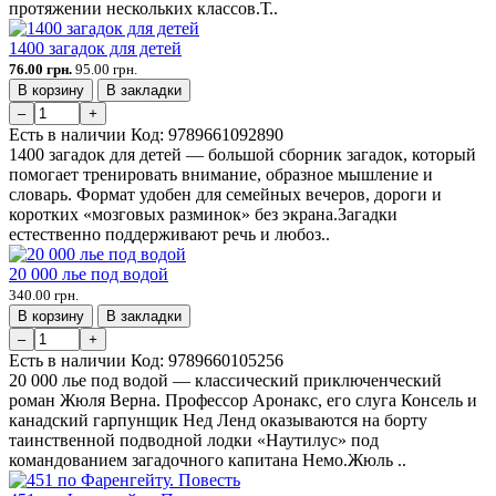
протяжении нескольких классов.Т..
1400 загадок для детей
76.00 грн.
95.00 грн.
В корзину
В закладки
–
+
Есть в наличии
Код:
9789661092890
1400 загадок для детей — большой сборник загадок, который
помогает тренировать внимание, образное мышление и
словарь. Формат удобен для семейных вечеров, дороги и
коротких «мозговых разминок» без экрана.Загадки
естественно поддерживают речь и любоз..
20 000 лье под водой
340.00 грн.
В корзину
В закладки
–
+
Есть в наличии
Код:
9789660105256
20 000 лье под водой — классический приключенческий
роман Жюля Верна. Профессор Аронакс, его слуга Консель и
канадский гарпунщик Нед Ленд оказываются на борту
таинственной подводной лодки «Наутилус» под
командованием загадочного капитана Немо.Жюль ..