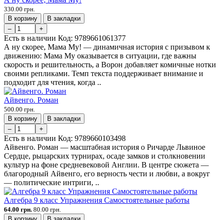
330.00 грн.
В корзину
В закладки
–
+
Есть в наличии
Код:
9789661061377
А ну скорее, Мама Му! — динамичная история с призывом к
движению: Мама Му оказывается в ситуации, где важны
скорость и решительность, а Ворон добавляет комичные нотки
своими репликами. Темп текста поддерживает внимание и
подходит для чтения, когда ..
Айвенго. Роман
500.00 грн.
В корзину
В закладки
–
+
Есть в наличии
Код:
9789660103498
Айвенго. Роман — масштабная история о Ричарде Львиное
Сердце, рыцарских турнирах, осаде замков и столкновении
культур на фоне средневековой Англии. В центре сюжета —
благородный Айвенго, его верность чести и любви, а вокруг
— политические интриги, ..
Алгебра 9 класс Упражнения Самостоятельные работы
64.00 грн.
80.00 грн.
В корзину
В закладки