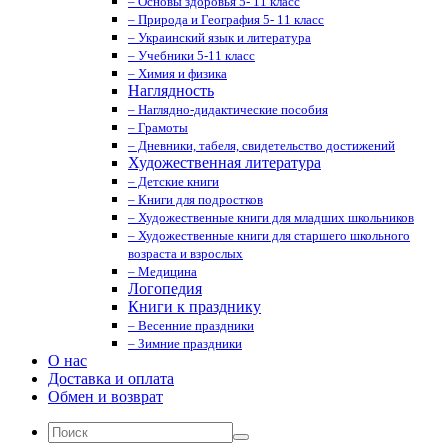
– Основы здоровья 5- 11 класс
– Природа и География 5- 11 класс
– Украинский язык и литература
– Учебники 5-11 класс
– Химия и физика
Наглядность
– Наглядно-дидактические пособия
– Грамоты
– Дневники, табеля, свидетельство достижений
Художественная литература
– Детские книги
– Книги для подростков
– Художественные книги для младших школьников
– Художественные книги для старшего школьного
возраста и взрослых
– Медицина
Логопедия
Книги к празднику
– Весенние праздники
– Зимние праздники
О нас
Доставка и оплата
Обмен и возврат