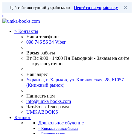
×
Цей сайт доступний українською
Перейти на українську
0
>
Контакты
Наши телефоны
098 746 56 34 Viber
Время работы
Вт-Вс 9:00 - 14:00 Пн Выходной • Заказы на сайте
— круглосуточно
Наш адрес
Украина, г. Харьков, ул. Клочковская, 28, 61057
(Книжный рынок)
Написать нам
info@umka-books.com
Чат-Бот в Телеграмм
UMKABOOKS
Каталог
Дошкольное обучение
– Книжки с наклейками
– Воспитателям