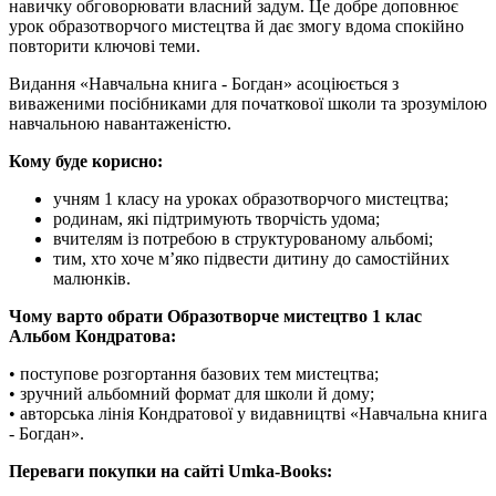
навичку обговорювати власний задум. Це добре доповнює
урок образотворчого мистецтва й дає змогу вдома спокійно
повторити ключові теми.
Видання «Навчальна книга - Богдан» асоціюється з
виваженими посібниками для початкової школи та зрозумілою
навчальною навантаженістю.
Кому буде корисно:
учням 1 класу на уроках образотворчого мистецтва;
родинам, які підтримують творчість удома;
вчителям із потребою в структурованому альбомі;
тим, хто хоче м’яко підвести дитину до самостійних
малюнків.
Чому варто обрати Образотворче мистецтво 1 клас
Альбом Кондратова:
• поступове розгортання базових тем мистецтва;
• зручний альбомний формат для школи й дому;
• авторська лінія Кондратової у видавництві «Навчальна книга
- Богдан».
Переваги покупки на сайті Umka-Books: