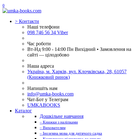
0
>
Контакти
Наші телефони
098 746 56 34 Viber
Час роботи
Вт-Нд 9:00 - 14:00 Пн Вихідний • Замовлення на
сайті — цілодобово
Наша адреса
Україна, м. Харків, вул. Клочківська, 28, 61057
(Книжковий ринок)
Напишіть нам
info@umka-books.com
Чат-Бот у Телеграм
UMKABOOKS
Каталог
Дошкільне навчання
– Книжки з наліпками
– Вихователям
– Іноземна мова для дитячого садка
– Комплексна підготовка до школи