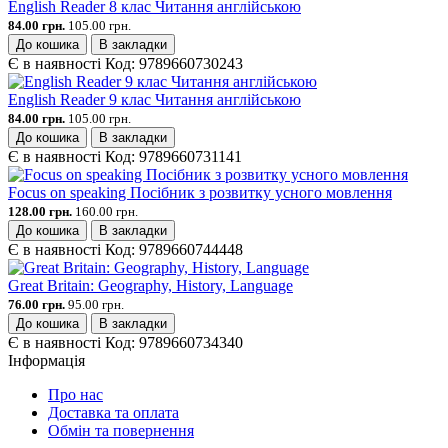
English Reader 8 клас Читання англійською
84.00 грн.
105.00 грн.
До кошика
В закладки
Є в наявності
Код:
9789660730243
English Reader 9 клас Читання англійською
84.00 грн.
105.00 грн.
До кошика
В закладки
Є в наявності
Код:
9789660731141
Focus on speaking Посібник з розвитку усного мовлення
128.00 грн.
160.00 грн.
До кошика
В закладки
Є в наявності
Код:
9789660744448
Great Britain: Geography, History, Language
76.00 грн.
95.00 грн.
До кошика
В закладки
Є в наявності
Код:
9789660734340
Інформація
Про нас
Доставка та оплата
Обмін та повернення