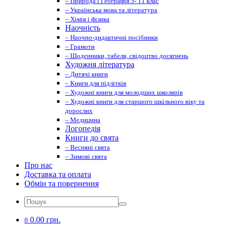
– Природа і Географія 5- 11 клас
– Українська мова та література
– Хімія і фізика
Наочність
– Наочно-дидактичні посібники
– Грамоти
– Щоденники, табеля, свідоцтво досягнень
Художня література
– Дитячі книги
– Книги для підлітків
– Художні книги для молодших школярів
– Художні книги для старшого шкільного віку та
дорослих
– Медицина
Логопедія
Книги до свята
– Весняні свята
– Зимові свята
Про нас
Доставка та оплата
Обмін та повернення
0.00 грн.
0