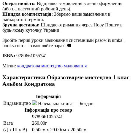
Оперативність:
Відправка замовлення в день оформлення
(або на наступний робочий день).
Швидка комплектація:
Зберемо ваше замовлення в
найкоротші терміни.
Зручна доставка:
Швидке отримання через Нову Пошту в
будь-якому куточку України.
Зробіть перші уроки малювання системними разом із umka-
books.com — замовляйте зараз! 🚚
ISBN:
9789661055741
Мітки:
кондратова
мистецтво
малювання
Характеристики Образотворче мистецтво 1 клас
Альбом Кондратова
Інформація
Видавництво
Навчальна книга — Богдан
Інформація про товар
9789661055741
Вага
260.00г
(Д x Ш x В)
0.50см x 29.00см x 20.50см