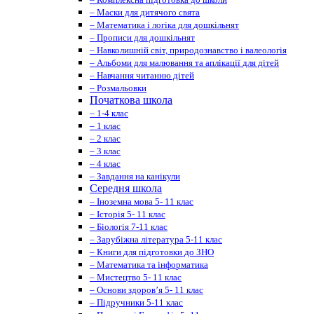
– Маски для дитячого свята
– Математика і логіка для дошкільнят
– Прописи для дошкільнят
– Навколишній світ, природознавство і валеологія
– Альбоми для малювання та аплікації для дітей
– Навчання читанню дітей
– Розмальовки
Початкова школа
– 1-4 клас
– 1 клас
– 2 клас
– 3 клас
– 4 клас
– Завдання на канікули
Середня школа
– Іноземна мова 5- 11 клас
– Історія 5- 11 клас
– Біологія 7-11 клас
– Зарубіжна література 5-11 клас
– Книги для підготовки до ЗНО
– Математика та інформатика
– Мистецтво 5- 11 клас
– Основи здоров’я 5- 11 клас
– Підручники 5-11 клас