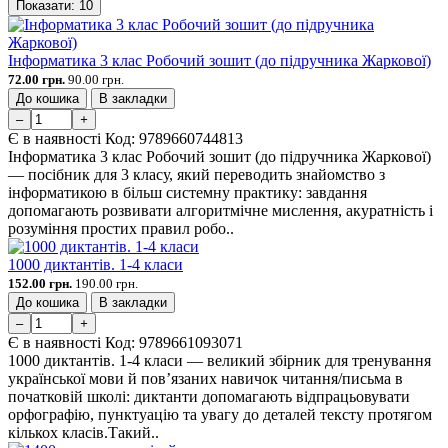
Показати:
10
Інформатика 3 клас Робочий зошит (до підручника Жаркової)
72.00 грн.
90.00 грн.
До кошика
В закладки
–
+
Є в наявності
Код:
9789660744813
Інформатика 3 клас Робочий зошит (до підручника Жаркової)
— посібник для 3 класу, який переводить знайомство з
інформатикою в більш системну практику: завдання
допомагають розвивати алгоритмічне мислення, акуратність і
розуміння простих правил робо..
1000 диктантів. 1-4 класи
152.00 грн.
190.00 грн.
До кошика
В закладки
–
+
Є в наявності
Код:
9789661093071
1000 диктантів. 1-4 класи — великий збірник для тренування
української мови й пов’язаних навичок читання/письма в
початковій школі: диктанти допомагають відпрацьовувати
орфографію, пунктуацію та увагу до деталей тексту протягом
кількох класів.Такий..