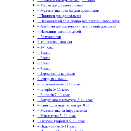
– Маски для дитячого свята
– Математика і логіка для дошкільнят
– Прописи для дошкільнят
– Навколишній світ, природознавство і валеологія
– Альбоми для малювання та аплікації для дітей
– Навчання читанню дітей
– Розмальовки
Початкова школа
– 1-4 клас
– 1 клас
– 2 клас
– 3 клас
– 4 клас
– Завдання на канікули
Середня школа
– Іноземна мова 5- 11 клас
– Історія 5- 11 клас
– Біологія 7-11 клас
– Зарубіжна література 5-11 клас
– Книги для підготовки до ЗНО
– Математика та інформатика
– Мистецтво 5- 11 клас
– Основи здоров’я 5- 11 клас
– Підручники 5-11 клас