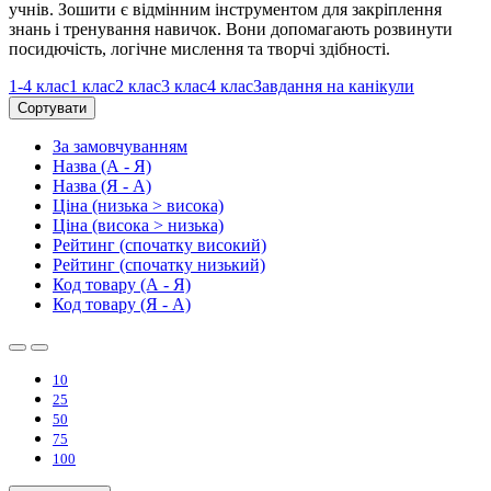
учнів. Зошити є відмінним інструментом для закріплення
знань і тренування навичок. Вони допомагають розвинути
посидючість, логічне мислення та творчі здібності.
1-4 клас
1 клас
2 клас
3 клас
4 клас
Завдання на канікули
Сортувати
За замовчуванням
Назва (А - Я)
Назва (Я - А)
Ціна (низька > висока)
Ціна (висока > низька)
Рейтинг (спочатку високий)
Рейтинг (спочатку низький)
Код товару (А - Я)
Код товару (Я - А)
10
25
50
75
100