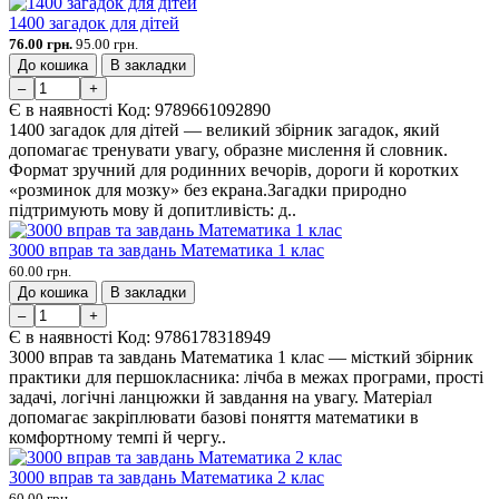
1400 загадок для дітей
76.00 грн.
95.00 грн.
До кошика
В закладки
–
+
Є в наявності
Код:
9789661092890
1400 загадок для дітей — великий збірник загадок, який
допомагає тренувати увагу, образне мислення й словник.
Формат зручний для родинних вечорів, дороги й коротких
«розминок для мозку» без екрана.Загадки природно
підтримують мову й допитливість: д..
3000 вправ та завдань Математика 1 клас
60.00 грн.
До кошика
В закладки
–
+
Є в наявності
Код:
9786178318949
3000 вправ та завдань Математика 1 клас — місткий збірник
практики для першокласника: лічба в межах програми, прості
задачі, логічні ланцюжки й завдання на увагу. Матеріал
допомагає закріплювати базові поняття математики в
комфортному темпі й чергу..
3000 вправ та завдань Математика 2 клас
60.00 грн.