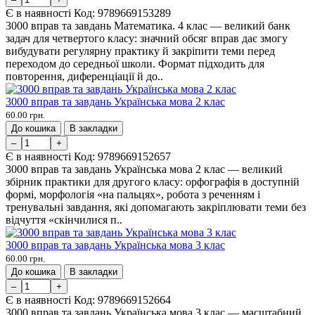
Є в наявності
Код:
9789669153289
3000 вправ та завдань Математика. 4 клас — великий банк
задач для четвертого класу: значний обсяг вправ дає змогу
вибудувати регулярну практику й закріпити теми перед
переходом до середньої школи. Формат підходить для
повторення, диференціації й до..
3000 вправ та завдань Українська мова 2 клас
60.00 грн.
До кошика
В закладки
–
+
Є в наявності
Код:
9789669152657
3000 вправ та завдань Українська мова 2 клас — великий
збірник практики для другого класу: орфографія в доступній
формі, морфологія «на пальцях», робота з реченням і
тренувальні завдання, які допомагають закріплювати теми без
відчуття «скінчилися п..
3000 вправ та завдань Українська мова 3 клас
60.00 грн.
До кошика
В закладки
–
+
Є в наявності
Код:
9789669152664
3000 вправ та завдань Українська мова 3 клас — масштабний