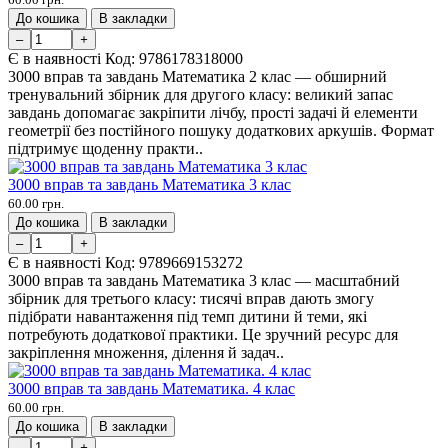
До кошика
В закладки
–
+
Є в наявності
Код:
9786178318000
3000 вправ та завдань Математика 2 клас — обширний
тренувальний збірник для другого класу: великий запас
завдань допомагає закріпити лічбу, прості задачі й елементи
геометрії без постійного пошуку додаткових аркушів. Формат
підтримує щоденну практи..
3000 вправ та завдань Математика 3 клас
60.00 грн.
До кошика
В закладки
–
+
Є в наявності
Код:
9789669153272
3000 вправ та завдань Математика 3 клас — масштабний
збірник для третього класу: тисячі вправ дають змогу
підібрати навантаження під темп дитини й теми, які
потребують додаткової практики. Це зручний ресурс для
закріплення множення, ділення й задач..
3000 вправ та завдань Математика. 4 клас
60.00 грн.
До кошика
В закладки
–
+