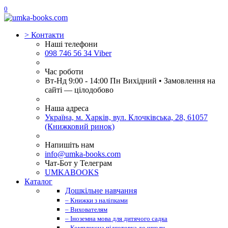
0
>
Контакти
Наші телефони
098 746 56 34 Viber
Час роботи
Вт-Нд 9:00 - 14:00 Пн Вихідний • Замовлення на
сайті — цілодобово
Наша адреса
Україна, м. Харків, вул. Клочківська, 28, 61057
(Книжковий ринок)
Напишіть нам
info@umka-books.com
Чат-Бот у Телеграм
UMKABOOKS
Каталог
Дошкільне навчання
– Книжки з наліпками
– Вихователям
– Іноземна мова для дитячого садка
– Комплексна підготовка до школи