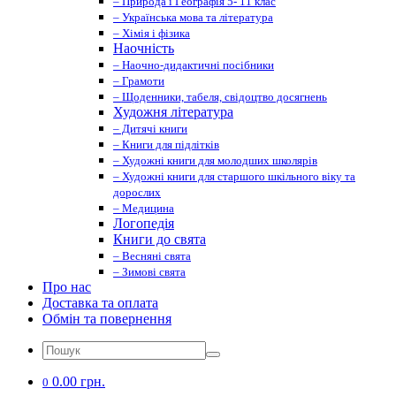
– Природа і Географія 5- 11 клас
– Українська мова та література
– Хімія і фізика
Наочність
– Наочно-дидактичні посібники
– Грамоти
– Щоденники, табеля, свідоцтво досягнень
Художня література
– Дитячі книги
– Книги для підлітків
– Художні книги для молодших школярів
– Художні книги для старшого шкільного віку та
дорослих
– Медицина
Логопедія
Книги до свята
– Весняні свята
– Зимові свята
Про нас
Доставка та оплата
Обмін та повернення
0.00 грн.
0