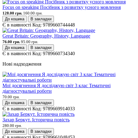
Focus on speaking Посібник з розвитку усного мовлення
128.00 грн.
160.00 грн.
До кошика
В закладки
Є в наявності
Код:
9789660744448
Great Britain: Geography, History, Language
76.00 грн.
95.00 грн.
До кошика
В закладки
Є в наявності
Код:
9789660734340
Нові надходження
Мої досягнення Я досліджую світ 3 клас Тематичні
діагностувальні роботи
70.00 грн.
До кошика
В закладки
Є в наявності
Код:
9789669914033
Захар Беркут. Історична повість
280.00 грн.
До кошика
В закладки
Є в наявності
Код:
9789661048453