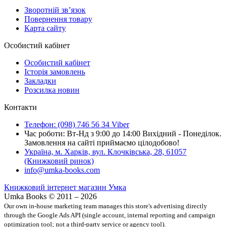
Зворотній зв’язок
Повернення товару
Карта сайту
Особистий кабінет
Особистий кабінет
Історія замовлень
Закладки
Розсилка новин
Контакти
Телефон: (098) 746 56 34 Viber
Час роботи: Вт-Нд з 9:00 до 14:00 Вихідний - Понеділок.
Замовлення на сайті приймаємо цілодобово!
Україна, м. Харків, вул. Клочківська, 28, 61057
(Книжковий ринок)
info@umka-books.com
Книжковий інтернет магазин Умка
Umka Books © 2011 – 2026
Our own in-house marketing team manages this store's advertising directly
through the Google Ads API (single account, internal reporting and campaign
optimization tool; not a third-party service or agency tool).