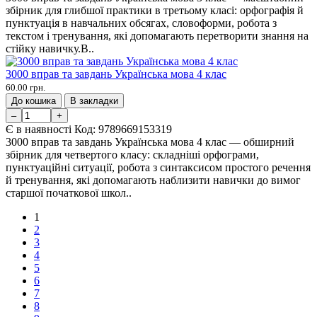
збірник для глибшої практики в третьому класі: орфографія й
пунктуація в навчальних обсягах, словоформи, робота з
текстом і тренування, які допомагають перетворити знання на
стійку навичку.В..
3000 вправ та завдань Українська мова 4 клас
60.00 грн.
До кошика
В закладки
–
+
Є в наявності
Код:
9789669153319
3000 вправ та завдань Українська мова 4 клас — обширний
збірник для четвертого класу: складніші орфограми,
пунктуаційні ситуації, робота з синтаксисом простого речення
й тренування, які допомагають наблизити навички до вимог
старшої початкової школ..
1
2
3
4
5
6
7
8