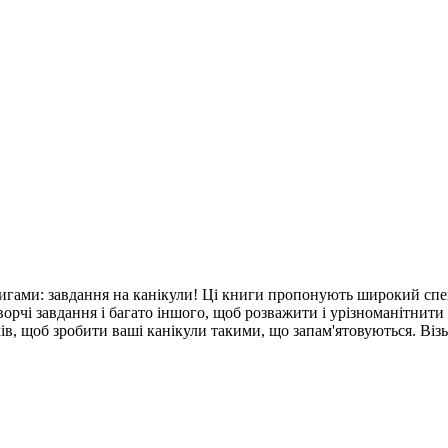
игами: завдання на канікули! Ці книги пропонують широкий спек
орчі завдання і багато іншого, щоб розважити і урізноманітнити 
иків, щоб зробити ваші канікули такими, що запам'ятовуються. Ві