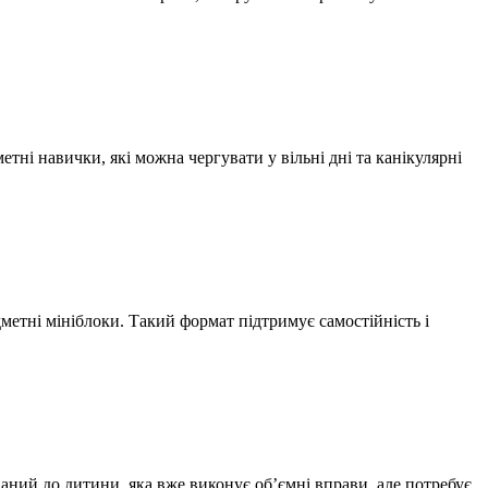
тні навички, які можна чергувати у вільні дні та канікулярні
дметні мініблоки. Такий формат підтримує самостійність і
аний до дитини, яка вже виконує об’ємні вправи, але потребує