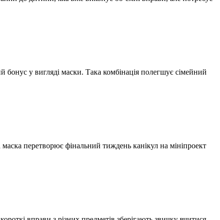
й бонус у вигляді маски. Така комбінація полегшує сімейний
 маска перетворює фінальний тиждень канікул на мініпроект
короткі вправи з різних предметів зберігають звичку вчитися,