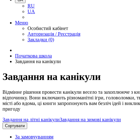
RU
UA
Меню
Особистий кабінет
Авторизація / Реєстрація
Закладки (0)
Початкова школа
Завдання на канікули
Завдання на канікули
Відмінне рішення провести канікули весело та захоплююче з кн
відпочинку. Вони включають різноманітні ігри, головоломки, тв
місті або вдома, ці книги запропонують вам безліч ідей і викл
пригоду
Завдання на літні канікули
Завдання на зимові канікули
Сортувати
За замовчуванням