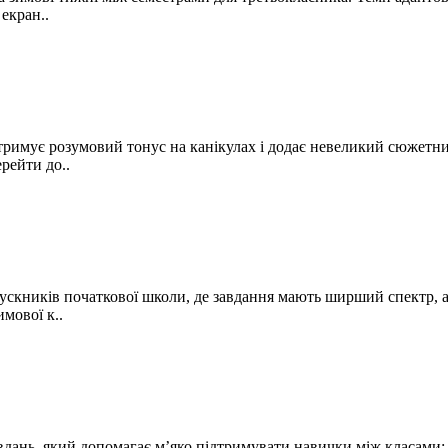
екран..
тримує розумовий тонус на канікулах і додає невеликий сюжетни
рейти до..
ускників початкової школи, де завдання мають ширший спектр, а
имової к..
вдань, який допомагає м’яко підтримувати навички між класами: 