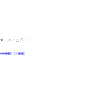
йті — цілодобово
нижковий ринок)