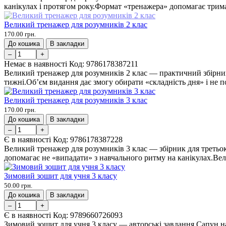
канікулах і протягом року.Формат «тренажера» допомагає трима
Великий тренажер для розумників 2 клас
170.00 грн.
До кошика
В закладки
–
+
Немає в наявності
Код:
9786178387211
Великий тренажер для розумників 2 клас — практичний збірник д
тижні.Об’єм видання дає змогу обирати «складність дня» і не по
Великий тренажер для розумників 3 клас
170.00 грн.
До кошика
В закладки
–
+
Є в наявності
Код:
9786178387228
Великий тренажер для розумників 3 клас — збірник для третьокл
допомагає не «випадати» з навчального ритму на канікулах.Вел
Зимовий зошит для учня 3 класу
50.00 грн.
До кошика
В закладки
–
+
Є в наявності
Код:
9789660726093
Зимовий зошит для учня 3 класу — авторські завдання Сапун на