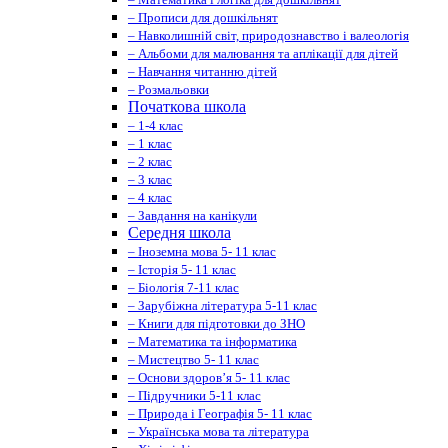
– Прописи для дошкільнят
– Навколишній світ, природознавство і валеологія
– Альбоми для малювання та аплікації для дітей
– Навчання читанню дітей
– Розмальовки
Початкова школа
– 1-4 клас
– 1 клас
– 2 клас
– 3 клас
– 4 клас
– Завдання на канікули
Середня школа
– Іноземна мова 5- 11 клас
– Історія 5- 11 клас
– Біологія 7-11 клас
– Зарубіжна література 5-11 клас
– Книги для підготовки до ЗНО
– Математика та інформатика
– Мистецтво 5- 11 клас
– Основи здоров’я 5- 11 клас
– Підручники 5-11 клас
– Природа і Географія 5- 11 клас
– Українська мова та література