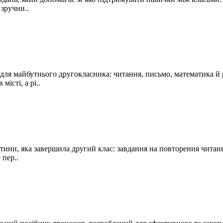
зручни..
нь для майбутнього другокласника: читання, письмо, математика й
істі, а рі..
дитини, яка завершила другий клас: завдання на повторення читан
 пер..