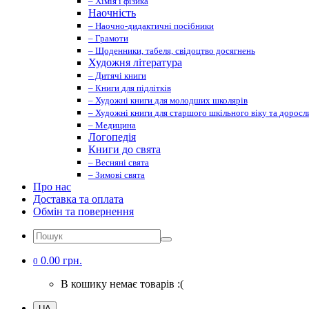
– Хімія і фізика
Наочність
– Наочно-дидактичні посібники
– Грамоти
– Щоденники, табеля, свідоцтво досягнень
Художня література
– Дитячі книги
– Книги для підлітків
– Художні книги для молодших школярів
– Художні книги для старшого шкільного віку та доросл
– Медицина
Логопедія
Книги до свята
– Весняні свята
– Зимові свята
Про нас
Доставка та оплата
Обмін та повернення
0.00 грн.
0
В кошику немає товарів :(
UA