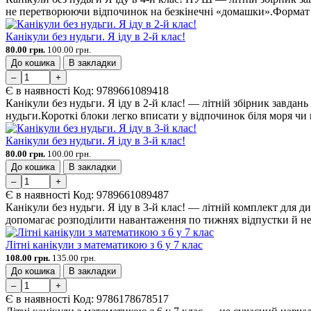
не перетворюючи відпочинок на безкінечні «домашки».Формат 
Канікули без нудьги. Я іду в 2-й клас!
80.00 грн.
100.00 грн.
До кошика
В закладки
–
+
Є в наявності
Код:
9789661089418
Канікули без нудьги. Я іду в 2-й клас! — літній збірник завда
нудьги.Короткі блоки легко вписати у відпочинок біля моря чи в м
Канікули без нудьги. Я іду в 3-й клас!
80.00 грн.
100.00 грн.
До кошика
В закладки
–
+
Є в наявності
Код:
9789661089487
Канікули без нудьги. Я іду в 3-й клас! — літній комплект для 
допомагає розподілити навантаження по тижнях відпустки й не
Літні канікули з математикою з 6 у 7 клас
108.00 грн.
135.00 грн.
До кошика
В закладки
–
+
Є в наявності
Код:
9786178678517