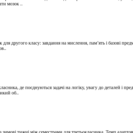
ти мозок ..
ля другого класу: завдання на мислення, пам’ять і базові предме
в..
асника, де поєднуються задачі на логіку, увагу до деталей і пре
икий об..
 зимові тижні між семестрами для третьокласника. Темп адаптов