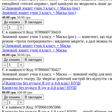
емоційної «теплої оправи», щоб канікули не зводились лише до 
Зимовий зошит учня 3 класу. + Маска (рос)
40.00 грн.
50.00 грн.
До кошика
В закладки
–
+
Є в наявності
Код:
9789660730410
Зимовий зошит учня 3 класу. + Маска (рос) — комплект, що під
режим «трохи попрацювати»: завдання закрите, а далі можна пе
Зимовий зошит учня 4 класу. + Маска
40.00 грн.
50.00 грн.
До кошика
В закладки
–
+
Є в наявності
Код:
9789660730427
Зимовий зошит учня 4 класу. + Маска — зимовий набір для вип
домашнього театру. Це зберігає робочий настрій без відчуття «з
Канікули без нудьги Я іду в 4-й клас! НУШ
80.00 грн.
100.00 грн.
До кошика
В закладки
–
+
Є в наявності
Код:
9789661065986
Канікули без нудьги Я іду в 4-й клас! НУШ — літній збірник за