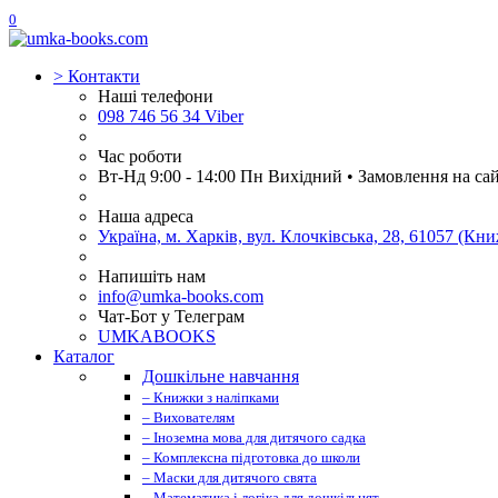
0
>
Контакти
Наші телефони
098 746 56 34 Viber
Час роботи
Вт-Нд 9:00 - 14:00 Пн Вихідний • Замовлення на са
Наша адреса
Україна, м. Харків, вул. Клочківська, 28, 61057 (К
Напишіть нам
info@umka-books.com
Чат-Бот у Телеграм
UMKABOOKS
Каталог
Дошкільне навчання
– Книжки з наліпками
– Вихователям
– Іноземна мова для дитячого садка
– Комплексна підготовка до школи
– Маски для дитячого свята
– Математика і логіка для дошкільнят