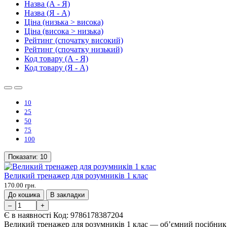
Назва (А - Я)
Назва (Я - А)
Ціна (низька > висока)
Ціна (висока > низька)
Рейтинг (спочатку високий)
Рейтинг (спочатку низький)
Код товару (А - Я)
Код товару (Я - А)
10
25
50
75
100
Показати:
10
Великий тренажер для розумників 1 клас
170.00 грн.
До кошика
В закладки
–
+
Є в наявності
Код:
9786178387204
Великий тренажер для розумників 1 клас — об’ємний посібник і