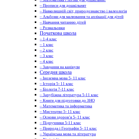
– Прописи для дошкільнят
– Навколишній світ, природознавство і валеологія
– Альбоми для малювання та аплікації для дітей
– Навчання читанню дітей
– Розмальовки
Початкова школа
– 1-4 клас
– 1 клас
– 2 клас
– 3 клас
– 4 клас
– Завдання на канікули
Середня школа
– Іноземна мова 5- 11 клас
– Історія 5- 11 клас
– Біологія 7-11 клас
– Зарубіжна література 5-11 клас
– Книги для підготовки до ЗНО
– Математика та інформатика
– Мистецтво 5- 11 клас
– Основи здоров’я 5- 11 клас
– Підручники 5-11 клас
– Природа і Географія 5- 11 клас
– Українська мова та література