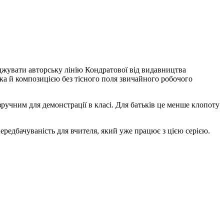
жувати авторську лінію Кондратової від видавництва
а й композицією без тісного поля звичайного робочого
учним для демонстрації в класі. Для батьків це менше клопоту
ередбачуваність для вчителя, який уже працює з цією серією.