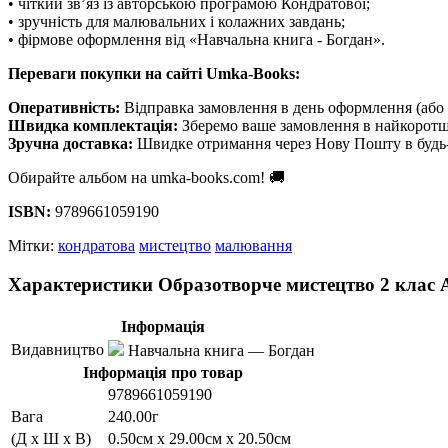
• чіткий зв’яз із авторською програмою Кондратової;
• зручність для малювальних і колажних завдань;
• фірмове оформлення від «Навчальна книга - Богдан».
Переваги покупки на сайті Umka-Books:
Оперативність:
Відправка замовлення в день оформлення (або 
Швидка комплектація:
Зберемо ваше замовлення в найкоротш
Зручна доставка:
Швидке отримання через Нову Пошту в будь-
Обирайте альбом на umka-books.com! 🚚
ISBN:
9789661059190
Мітки:
кондратова
мистецтво
малювання
Характеристики Образотворче мистецтво 2 клас 
Інформація
Видавництво
Навчальна книга — Богдан
Інформація про товар
9789661059190
Вага
240.00г
(Д x Ш x В)
0.50см x 29.00см x 20.50см