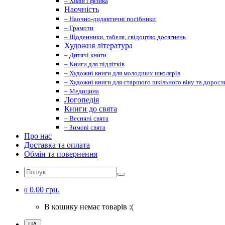
– Хімія і фізика
Наочність
– Наочно-дидактичні посібники
– Грамоти
– Щоденники, табеля, свідоцтво досягнень
Художня література
– Дитячі книги
– Книги для підлітків
– Художні книги для молодших школярів
– Художні книги для старшого шкільного віку та доросл
– Медицина
Логопедія
Книги до свята
– Весняні свята
– Зимові свята
Про нас
Доставка та оплата
Обмін та повернення
0.00 грн.
0
В кошику немає товарів :(
UA