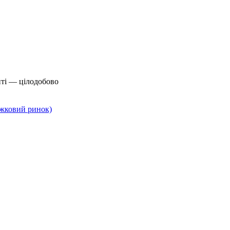
йті — цілодобово
нижковий ринок)