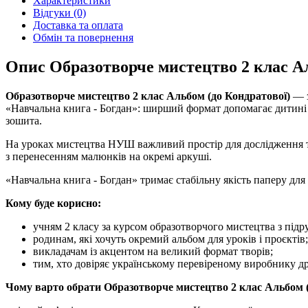
Характеристики
Відгуки (0)
Доставка та оплата
Обмін та повернення
Опис Образотворче мистецтво 2 клас Ал
Образотворче мистецтво 2 клас Альбом (до Кондратової)
— з
«Навчальна книга - Богдан»: ширший формат допомагає дитині 
зошита.
На уроках мистецтва НУШ важливий простір для дослідження тех
з перенесенням малюнків на окремі аркуші.
«Навчальна книга - Богдан» тримає стабільну якість паперу для
Кому буде корисно:
учням 2 класу за курсом образотворчого мистецтва з під
родинам, які хочуть окремий альбом для уроків і проєктів;
викладачам із акцентом на великий формат творів;
тим, хто довіряє українському перевіреному виробнику др
Чому варто обрати Образотворче мистецтво 2 клас Альбом (