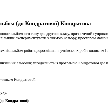
ьбом (до Кондратової) Кондратова
ошит альбомного типу для другого класу, призначений супровод
вільніше експериментувати з плямою кольору, простором малюнк
нік; альбом робить дорослішання учнівських робіт видимим і зр
 шкільних альбомів; узгодженість із програмою Кондратової дає п
ручником Кондратової;
уку.
до Кондратової):