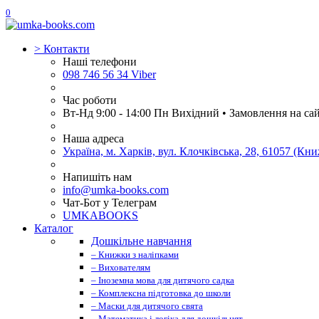
0
>
Контакти
Наші телефони
098 746 56 34 Viber
Час роботи
Вт-Нд 9:00 - 14:00 Пн Вихідний • Замовлення на са
Наша адреса
Україна, м. Харків, вул. Клочківська, 28, 61057 (К
Напишіть нам
info@umka-books.com
Чат-Бот у Телеграм
UMKABOOKS
Каталог
Дошкільне навчання
– Книжки з наліпками
– Вихователям
– Іноземна мова для дитячого садка
– Комплексна підготовка до школи
– Маски для дитячого свята
– Математика і логіка для дошкільнят