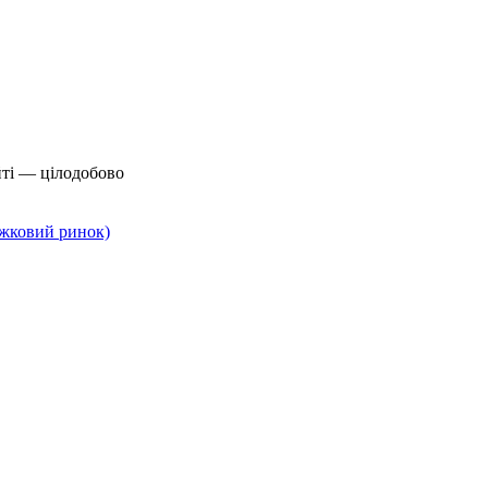
йті — цілодобово
нижковий ринок)