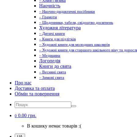
– Хімія і фізика
Наочність
– Наочно-дидактичні посібники
– Грамоти
– Щоденники, табеля, свідоцтво досягнень
Художня література
– Дитячі книги
– Книги для підлітків
– Художні книги для молодших школярів
– Художні книги для старшого шкільного віку та доросл
– Медицина
Логопедія
Книги до свята
– Весняні свята
– Зимові свята
Про нас
Доставка та оплата
Обмін та повернення
0.00 грн.
0
В кошику немає товарів :(
UA