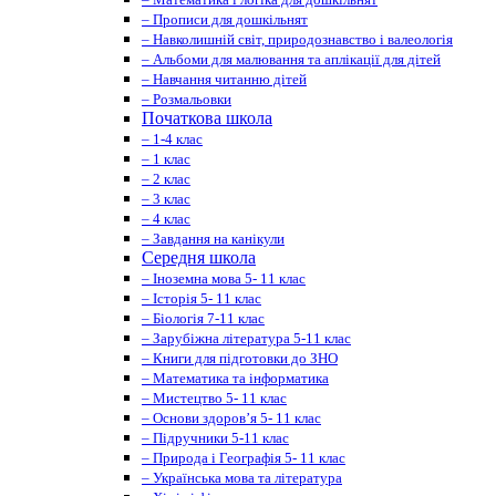
– Прописи для дошкільнят
– Навколишній світ, природознавство і валеологія
– Альбоми для малювання та аплікації для дітей
– Навчання читанню дітей
– Розмальовки
Початкова школа
– 1-4 клас
– 1 клас
– 2 клас
– 3 клас
– 4 клас
– Завдання на канікули
Середня школа
– Іноземна мова 5- 11 клас
– Історія 5- 11 клас
– Біологія 7-11 клас
– Зарубіжна література 5-11 клас
– Книги для підготовки до ЗНО
– Математика та інформатика
– Мистецтво 5- 11 клас
– Основи здоров’я 5- 11 клас
– Підручники 5-11 клас
– Природа і Географія 5- 11 клас
– Українська мова та література