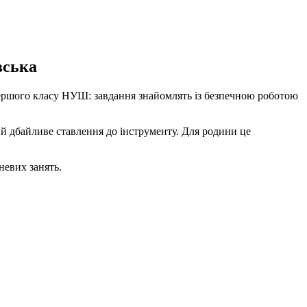
вська
ершого класу НУШ: завдання знайомлять із безпечною роботою
й дбайливе ставлення до інструменту. Для родини це
невих занять.