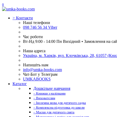
0
>
Контакти
Наші телефони
098 746 56 34 Viber
Час роботи
Вт-Нд 9:00 - 14:00 Пн Вихідний • Замовлення на са
Наша адреса
Україна, м. Харків, вул. Клочківська, 28, 61057 (К
Напишіть нам
info@umka-books.com
Чат-Бот у Телеграм
UMKABOOKS
Каталог
Дошкільне навчання
– Книжки з наліпками
– Вихователям
– Іноземна мова для дитячого садка
– Комплексна підготовка до школи
– Маски для дитячого свята
– Математика і логіка для дошкільнят