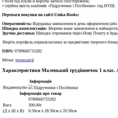
• поля під ескізи й короткі записи спостережень;
• серійна якість альбомів «Підручники і Посібники» під НУШ.
Переваги покупки на сайті Umka-Books:
Оперативність:
Відправка замовлення в день оформлення (або 
Швидка комплектація:
Зберемо ваше замовлення в найкоротш
Зручна доставка:
Швидке отримання через Нову Пошту в будь-
Зберіть портфель першокласника за предметами творчого блоку
ISBN:
9789660733282
Мітки:
технології
Характеристики Маленький трудівничок 1 клас. А
Інформація
Видавництво
Підручники і Посібники
Інформація про товар
9789660733282
Вага
300.00г
(Д x Ш x В)
0.50см x 28.50см x 20.50см