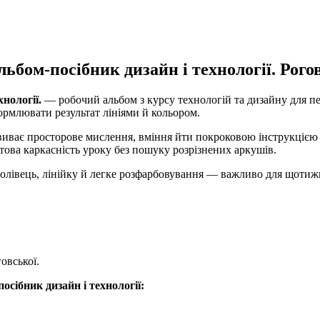
ьбом-посібник дизайн і технології. Рого
нології.
— робочий альбом з курсу технологій та дизайну для п
ормлювати результат лініями й кольором.
иває просторове мислення, вміння йти покроковою інструкцією 
това каркасність уроку без пошуку розрізнених аркушів.
олівець, лінійку й легке розфарбовування — важливо для щотиж
овської.
сібник дизайн і технології: