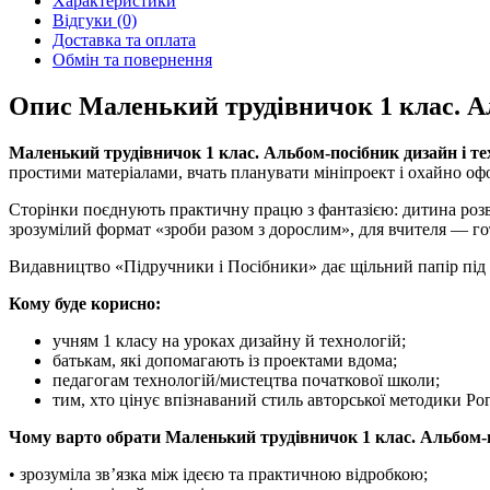
Характеристики
Відгуки (0)
Доставка та оплата
Обмін та повернення
Опис Маленький трудівничок 1 клас. Ал
Маленький трудівничок 1 клас. Альбом-посібник дизайн і тех
простими матеріалами, вчать планувати мініпроект і охайно оф
Сторінки поєднують практичну працю з фантазією: дитина розв
зрозумілий формат «зроби разом з дорослим», для вчителя — го
Видавництво «Підручники і Посібники» дає щільний папір під 
Кому буде корисно:
учням 1 класу на уроках дизайну й технологій;
батькам, які допомагають із проектами вдома;
педагогам технологій/мистецтва початкової школи;
тим, хто цінує впізнаваний стиль авторської методики Рог
Чому варто обрати Маленький трудівничок 1 клас. Альбом-по
• зрозуміла зв’язка між ідеєю та практичною відробкою;