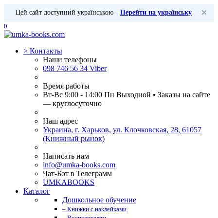
×
Цей сайт доступний українською
Перейти на українську
0
>
Контакты
Наши телефоны
098 746 56 34 Viber
Время работы
Вт-Вс 9:00 - 14:00 Пн Выходной • Заказы на сайте
— круглосуточно
Наш адрес
Украина, г. Харьков, ул. Клочковская, 28, 61057
(Книжный рынок)
Написать нам
info@umka-books.com
Чат-Бот в Телеграмм
UMKABOOKS
Каталог
Дошкольное обучение
– Книжки с наклейками
– Воспитателям