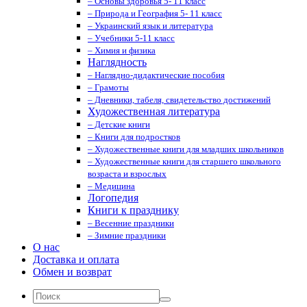
– Основы здоровья 5- 11 класс
– Природа и География 5- 11 класс
– Украинский язык и литература
– Учебники 5-11 класс
– Химия и физика
Наглядность
– Наглядно-дидактические пособия
– Грамоты
– Дневники, табеля, свидетельство достижений
Художественная литература
– Детские книги
– Книги для подростков
– Художественные книги для младших школьников
– Художественные книги для старшего школьного
возраста и взрослых
– Медицина
Логопедия
Книги к празднику
– Весенние праздники
– Зимние праздники
О нас
Доставка и оплата
Обмен и возврат