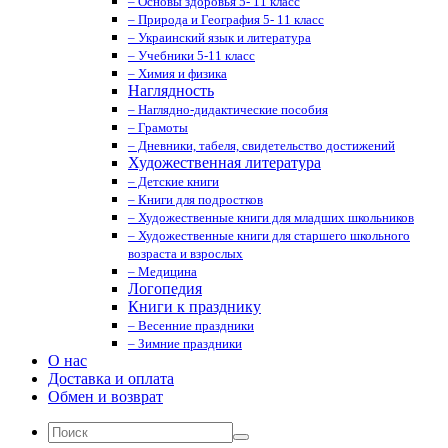
– Основы здоровья 5- 11 класс
– Природа и География 5- 11 класс
– Украинский язык и литература
– Учебники 5-11 класс
– Химия и физика
Наглядность
– Наглядно-дидактические пособия
– Грамоты
– Дневники, табеля, свидетельство достижений
Художественная литература
– Детские книги
– Книги для подростков
– Художественные книги для младших школьников
– Художественные книги для старшего школьного
возраста и взрослых
– Медицина
Логопедия
Книги к празднику
– Весенние праздники
– Зимние праздники
О нас
Доставка и оплата
Обмен и возврат