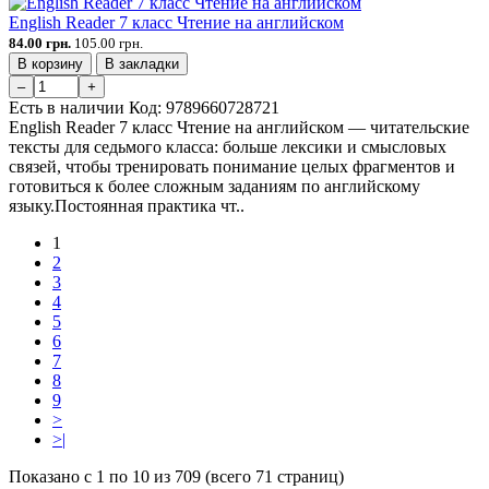
English Reader 7 класс Чтение на английском
84.00 грн.
105.00 грн.
В корзину
В закладки
–
+
Есть в наличии
Код:
9789660728721
English Reader 7 класс Чтение на английском — читательские
тексты для седьмого класса: больше лексики и смысловых
связей, чтобы тренировать понимание целых фрагментов и
готовиться к более сложным заданиям по английскому
языку.Постоянная практика чт..
1
2
3
4
5
6
7
8
9
>
>|
Показано с 1 по 10 из 709 (всего 71 страниц)