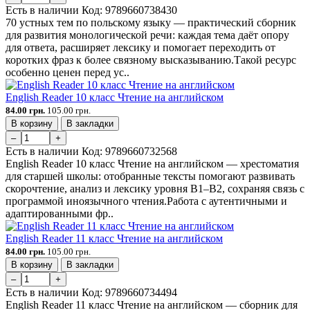
Есть в наличии
Код:
9789660738430
70 устных тем по польскому языку — практический сборник
для развития монологической речи: каждая тема даёт опору
для ответа, расширяет лексику и помогает переходить от
коротких фраз к более связному высказыванию.Такой ресурс
особенно ценен перед ус..
English Reader 10 класс Чтение на английском
84.00 грн.
105.00 грн.
В корзину
В закладки
–
+
Есть в наличии
Код:
9789660732568
English Reader 10 класс Чтение на английском — хрестоматия
для старшей школы: отобранные тексты помогают развивать
скорочтение, анализ и лексику уровня B1–B2, сохраняя связь с
программой иноязычного чтения.Работа с аутентичными и
адаптированными фр..
English Reader 11 класс Чтение на английском
84.00 грн.
105.00 грн.
В корзину
В закладки
–
+
Есть в наличии
Код:
9789660734494
English Reader 11 класс Чтение на английском — сборник для