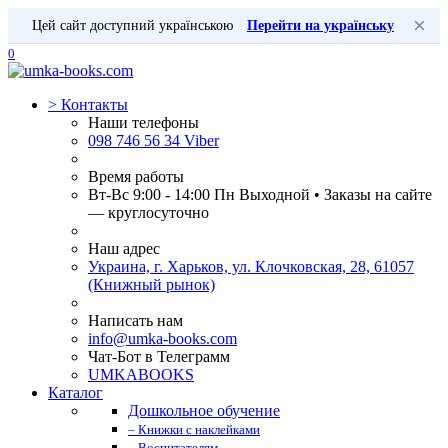
×
Цей сайт доступний українською
Перейти на українську
0
>
Контакты
Наши телефоны
098 746 56 34 Viber
Время работы
Вт-Вс 9:00 - 14:00 Пн Выходной • Заказы на сайте
— круглосуточно
Наш адрес
Украина, г. Харьков, ул. Клочковская, 28, 61057
(Книжный рынок)
Написать нам
info@umka-books.com
Чат-Бот в Телеграмм
UMKABOOKS
Каталог
Дошкольное обучение
– Книжки с наклейками
– Воспитателям