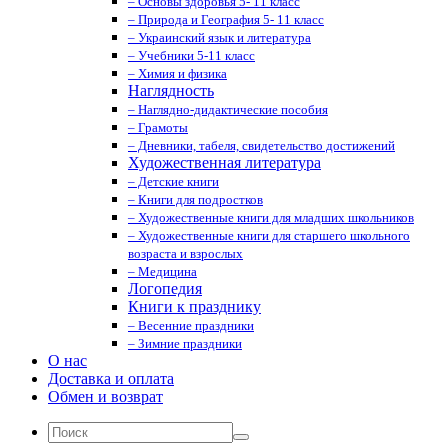
– Основы здоровья 5- 11 класс
– Природа и География 5- 11 класс
– Украинский язык и литература
– Учебники 5-11 класс
– Химия и физика
Наглядность
– Наглядно-дидактические пособия
– Грамоты
– Дневники, табеля, свидетельство достижений
Художественная литература
– Детские книги
– Книги для подростков
– Художественные книги для младших школьников
– Художественные книги для старшего школьного
возраста и взрослых
– Медицина
Логопедия
Книги к празднику
– Весенние праздники
– Зимние праздники
О нас
Доставка и оплата
Обмен и возврат