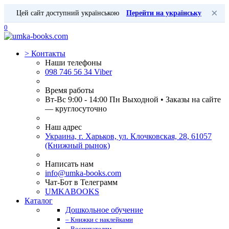
×
Цей сайт доступний українською
Перейти на українську
0
>
Контакты
Наши телефоны
098 746 56 34 Viber
Время работы
Вт-Вс 9:00 - 14:00 Пн Выходной • Заказы на сайте
— круглосуточно
Наш адрес
Украина, г. Харьков, ул. Клочковская, 28, 61057
(Книжный рынок)
Написать нам
info@umka-books.com
Чат-Бот в Телеграмм
UMKABOOKS
Каталог
Дошкольное обучение
– Книжки с наклейками
– Воспитателям