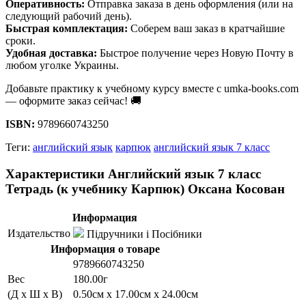
Оперативность:
Отправка заказа в день оформления (или на
следующий рабочий день).
Быстрая комплектация:
Соберем ваш заказ в кратчайшие
сроки.
Удобная доставка:
Быстрое получение через Новую Почту в
любом уголке Украины.
Добавьте практику к учебному курсу вместе с umka-books.com
— оформите заказ сейчас! 🚚
ISBN:
9789660743250
Теги:
английский язык
карпюк
английский язык 7 класс
Характеристики Английский язык 7 класс
Тетрадь (к учебнику Карпюк) Оксана Косован
Информация
Издательство
Підручники і Посібники
Информация о товаре
9789660743250
Вес
180.00г
(Д x Ш x В)
0.50см x 17.00см x 24.00см