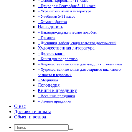
– Основы здоровья 5- 11 класс
– Природа и География 5- 11 класс
– Украинский язык и литература
– Учебники 5-11 класс
– Химия и физика
Наглядность
– Наглядно-дидактические пособия
– Грамоты
– Дневники, табеля, свидетельство достижений
Художественная литература
– Детские книги
– Книги для подростков
– Художественные книги для младших школьников
– Художественные книги для старшего школьного
возраста и взрослых
– Медицина
Логопедия
Книги к празднику
– Весенние праздники
– Зимние праздники
О нас
Доставка и оплата
Обмен и возврат