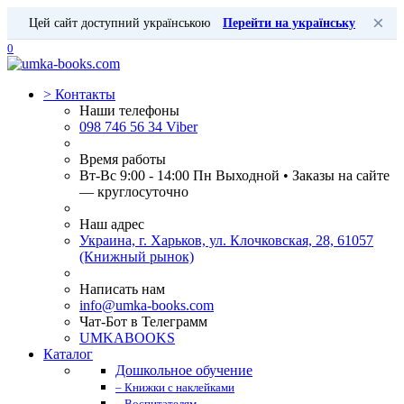
×
Цей сайт доступний українською
Перейти на українську
0
>
Контакты
Наши телефоны
098 746 56 34 Viber
Время работы
Вт-Вс 9:00 - 14:00 Пн Выходной • Заказы на сайте
— круглосуточно
Наш адрес
Украина, г. Харьков, ул. Клочковская, 28, 61057
(Книжный рынок)
Написать нам
info@umka-books.com
Чат-Бот в Телеграмм
UMKABOOKS
Каталог
Дошкольное обучение
– Книжки с наклейками
– Воспитателям