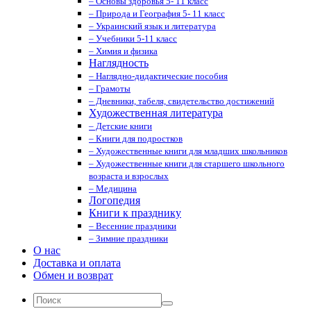
– Основы здоровья 5- 11 класс
– Природа и География 5- 11 класс
– Украинский язык и литература
– Учебники 5-11 класс
– Химия и физика
Наглядность
– Наглядно-дидактические пособия
– Грамоты
– Дневники, табеля, свидетельство достижений
Художественная литература
– Детские книги
– Книги для подростков
– Художественные книги для младших школьников
– Художественные книги для старшего школьного
возраста и взрослых
– Медицина
Логопедия
Книги к празднику
– Весенние праздники
– Зимние праздники
О нас
Доставка и оплата
Обмен и возврат