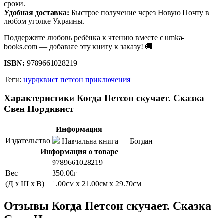
сроки.
Удобная доставка:
Быстрое получение через Новую Почту в
любом уголке Украины.
Поддержите любовь ребёнка к чтению вместе с umka-
books.com — добавьте эту книгу к заказу! 🚚
ISBN:
9789661028219
Теги:
нурдквист
петсон
приключения
Характеристики Когда Петсон скучает. Сказка
Свен Нордквист
Информация
Издательство
Навчальна книга — Богдан
Информация о товаре
9789661028219
Вес
350.00г
(Д x Ш x В)
1.00см x 21.00см x 29.70см
Отзывы Когда Петсон скучает. Сказка