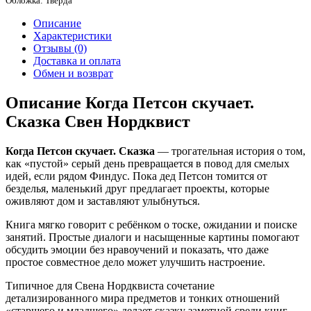
Обложка: Тверда
Описание
Характеристики
Отзывы (0)
Доставка и оплата
Обмен и возврат
Описание Когда Петсон скучает.
Сказка Свен Нордквист
Когда Петсон скучает. Сказка
— трогательная история о том,
как «пустой» серый день превращается в повод для смелых
идей, если рядом Финдус. Пока дед Петсон томится от
безделья, маленький друг предлагает проекты, которые
оживляют дом и заставляют улыбнуться.
Книга мягко говорит с ребёнком о тоске, ожидании и поиске
занятий. Простые диалоги и насыщенные картины помогают
обсудить эмоции без нравоучений и показать, что даже
простое совместное дело может улучшить настроение.
Типичное для Свена Нордквиста сочетание
детализированного мира предметов и тонких отношений
«старшего и младшего» делает сказку заметной среди книг