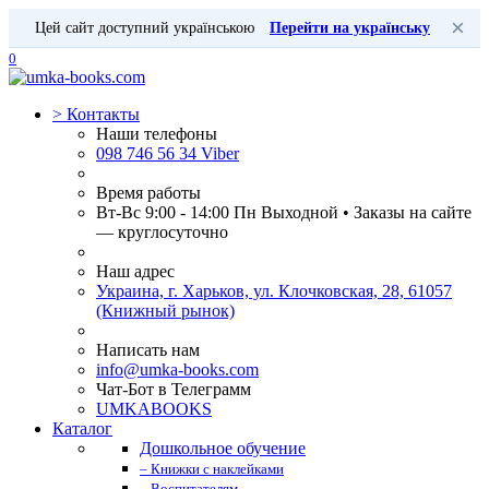
×
Цей сайт доступний українською
Перейти на українську
0
>
Контакты
Наши телефоны
098 746 56 34 Viber
Время работы
Вт-Вс 9:00 - 14:00 Пн Выходной • Заказы на сайте
— круглосуточно
Наш адрес
Украина, г. Харьков, ул. Клочковская, 28, 61057
(Книжный рынок)
Написать нам
info@umka-books.com
Чат-Бот в Телеграмм
UMKABOOKS
Каталог
Дошкольное обучение
– Книжки с наклейками
– Воспитателям