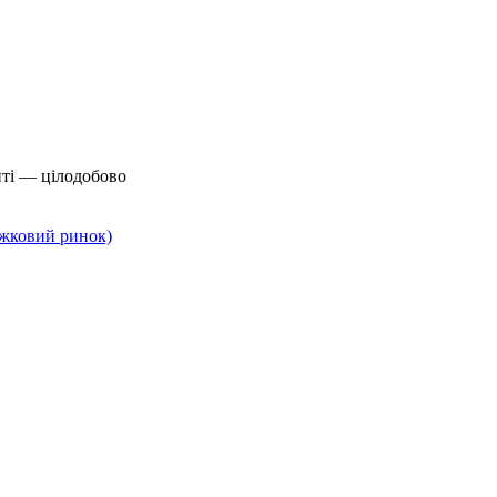
йті — цілодобово
нижковий ринок)