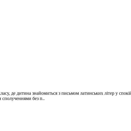
асу, де дитина знайомиться з письмом латинських літер у спок
 сполученнями без п..