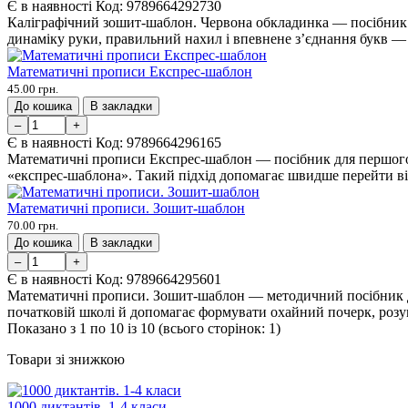
Є в наявності
Код:
9789664292730
Каліграфічний зошит-шаблон. Червона обкладинка — посібник д
динаміку руки, правильний нахил і впевнене з’єднання букв — т
Математичні прописи Експрес-шаблон
45.00 грн.
До кошика
В закладки
–
+
Є в наявності
Код:
9789664296165
Математичні прописи Експрес-шаблон — посібник для першого к
«експрес-шаблона». Такий підхід допомагає швидше перейти від
Математичні прописи. Зошит-шаблон
70.00 грн.
До кошика
В закладки
–
+
Є в наявності
Код:
9789664295601
Математичні прописи. Зошит-шаблон — методичний посібник дл
початковій школі й допомагає формувати охайний почерк, розу
Показано з 1 по 10 із 10 (всього сторінок: 1)
Товари зі знижкою
1000 диктантів. 1-4 класи