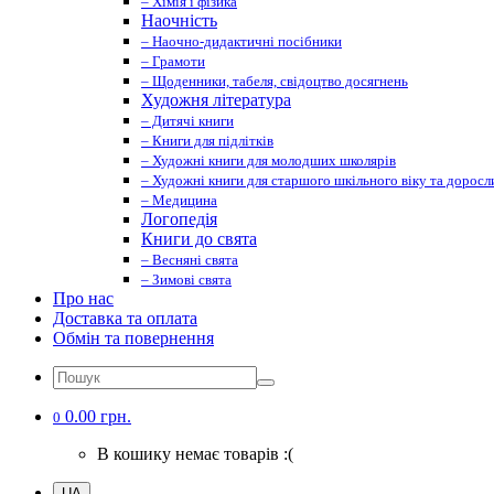
– Хімія і фізика
Наочність
– Наочно-дидактичні посібники
– Грамоти
– Щоденники, табеля, свідоцтво досягнень
Художня література
– Дитячі книги
– Книги для підлітків
– Художні книги для молодших школярів
– Художні книги для старшого шкільного віку та доросл
– Медицина
Логопедія
Книги до свята
– Весняні свята
– Зимові свята
Про нас
Доставка та оплата
Обмін та повернення
0.00 грн.
0
В кошику немає товарів :(
UA