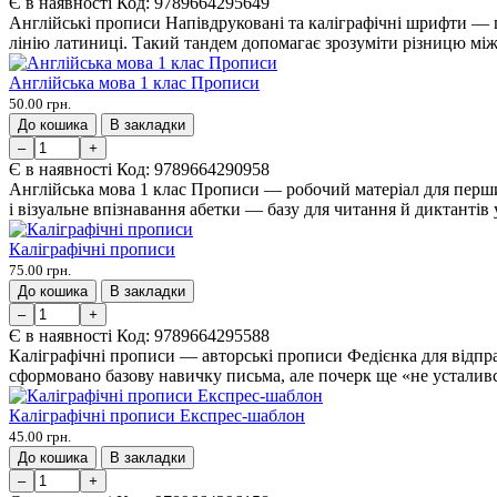
Є в наявності
Код:
9789664295649
Англійські прописи Напівдруковані та каліграфічні шрифти — п
лінію латиниці. Такий тандем допомагає зрозуміти різницю між
Англійська мова 1 клас Прописи
50.00 грн.
До кошика
В закладки
–
+
Є в наявності
Код:
9789664290958
Англійська мова 1 клас Прописи — робочий матеріал для перших
і візуальне впізнавання абетки — базу для читання й диктантів у
Каліграфічні прописи
75.00 грн.
До кошика
В закладки
–
+
Є в наявності
Код:
9789664295588
Каліграфічні прописи — авторські прописи Федієнка для відпр
сформовано базову навичку письма, але почерк ще «не усталивс
Каліграфічні прописи Експрес-шаблон
45.00 грн.
До кошика
В закладки
–
+