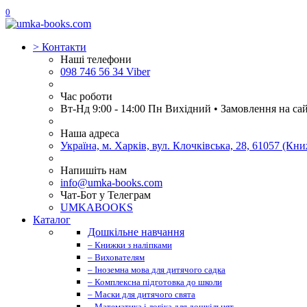
0
>
Контакти
Наші телефони
098 746 56 34 Viber
Час роботи
Вт-Нд 9:00 - 14:00 Пн Вихідний • Замовлення на са
Наша адреса
Україна, м. Харків, вул. Клочківська, 28, 61057 (К
Напишіть нам
info@umka-books.com
Чат-Бот у Телеграм
UMKABOOKS
Каталог
Дошкільне навчання
– Книжки з наліпками
– Вихователям
– Іноземна мова для дитячого садка
– Комплексна підготовка до школи
– Маски для дитячого свята
– Математика і логіка для дошкільнят