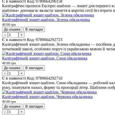
Є в наявності
Код:
9789664296158
Каліграфічні прописи Експрес-шаблон — зошит для першого класу
шаблона» допомагає вкласти заняття в короткі сесії без втрати я
Каліграфічний зошит-шаблон. Зелена обкладинка
40.00 грн.
До кошика
В закладки
–
+
Є в наявності
Код:
9789664292723
Каліграфічний зошит-шаблон. Зелена обкладинка — посібник дл
початковій школі, особливо поруч із українською мовою й чита
Каліграфічний зошит-шаблон. Синя обкладинка
40.00 грн.
До кошика
В закладки
–
+
Є в наявності
Код:
9789664292716
Каліграфічний зошит-шаблон. Синя обкладинка — робочий калі
руку, опанувати нахил, форму та пропорції літер. Шаблони побуд
Каліграфічний зошит-шаблон. Червона обкладинка
40.00 грн.
До кошика
В закладки
–
+