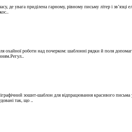
, де увага приділена гарному, рівному письму літер і зв’язці е
кос..
я охайної роботи над почерком: шаблонні рядки й поля допомаг
нням.Регул..
графічний зошит-шаблон для відпрацювання красивого письма у
овані так, що ..