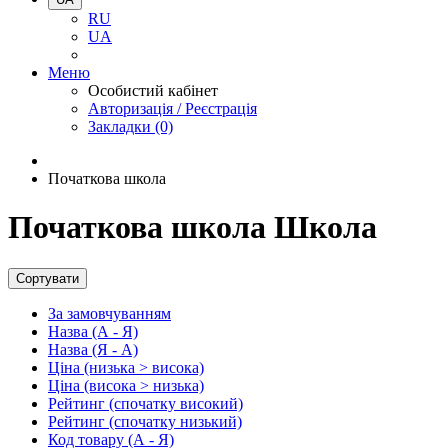
RU
UA
Меню
Особистий кабінет
Авторизація / Реєстрація
Закладки (0)
Початкова школа
Початкова школа Школа
Сортувати
За замовчуванням
Назва (А - Я)
Назва (Я - А)
Ціна (низька > висока)
Ціна (висока > низька)
Рейтинг (спочатку високий)
Рейтинг (спочатку низький)
Код товару (А - Я)