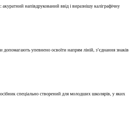
: акуратний напівдрукований ввід і виразнішу каліграфічну
и допомагають упевнено освоїти напрям ліній, з’єднання знаків
посібник спеціально створений для молодших школярів, у яких