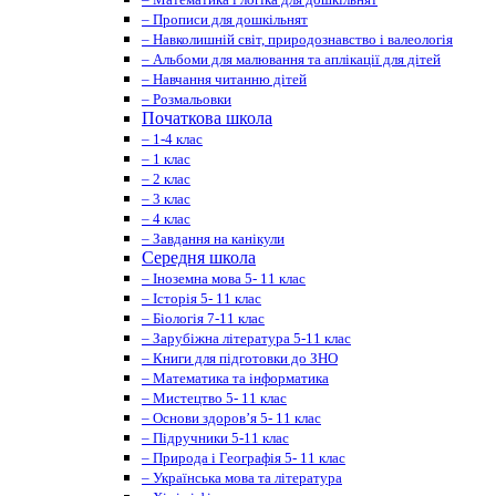
– Прописи для дошкільнят
– Навколишній світ, природознавство і валеологія
– Альбоми для малювання та аплікації для дітей
– Навчання читанню дітей
– Розмальовки
Початкова школа
– 1-4 клас
– 1 клас
– 2 клас
– 3 клас
– 4 клас
– Завдання на канікули
Середня школа
– Іноземна мова 5- 11 клас
– Історія 5- 11 клас
– Біологія 7-11 клас
– Зарубіжна література 5-11 клас
– Книги для підготовки до ЗНО
– Математика та інформатика
– Мистецтво 5- 11 клас
– Основи здоров’я 5- 11 клас
– Підручники 5-11 клас
– Природа і Географія 5- 11 клас
– Українська мова та література