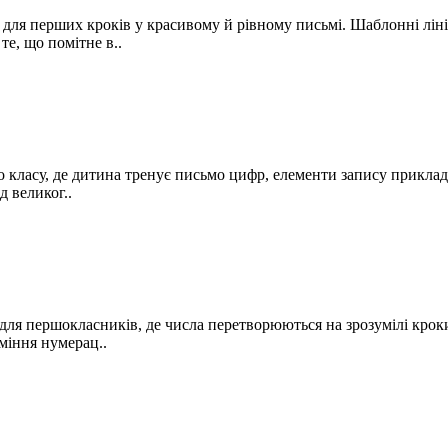
ля перших кроків у красивому й рівному письмі. Шаблонні ліні
е, що помітне в..
ласу, де дитина тренує письмо цифр, елементи запису прикладів 
 великог..
я першокласників, де числа перетворюються на зрозумілі крок
міння нумерац..