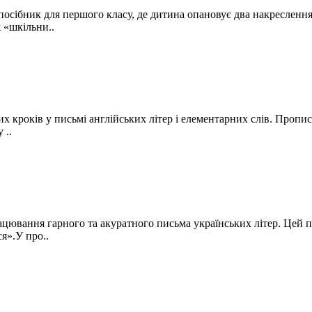
осібник для першого класу, де дитина опановує два накреслення
 «шкільни..
 кроків у письмі англійських літер і елементарних слів. Пропис
 ..
ацювання гарного та акуратного письма українських літер. Цей 
я».У про..