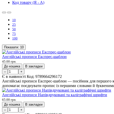
Код товару (Я - А)
10
25
50
75
100
Показати:
10
Англійські прописи Експрес-шаблон
45.00 грн.
До кошика
В закладки
–
+
Є в наявності
Код:
9789664296172
Англійські прописи Експрес-шаблон — посібник для першого кл
допомагає поєднувати пропис із першими словами й буквеними
Англійські прописи Напівдруковані та каліграфічні шрифти
65.00 грн.
До кошика
В закладки
–
+