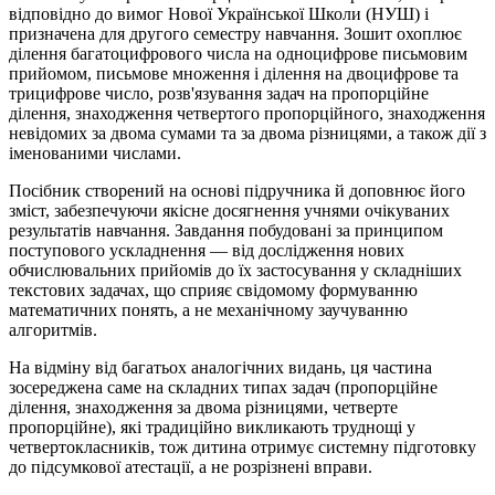
відповідно до вимог Нової Української Школи (НУШ) і
призначена для другого семестру навчання. Зошит охоплює
ділення багатоцифрового числа на одноцифрове письмовим
прийомом, письмове множення і ділення на двоцифрове та
трицифрове число, розв'язування задач на пропорційне
ділення, знаходження четвертого пропорційного, знаходження
невідомих за двома сумами та за двома різницями, а також дії з
іменованими числами.
Посібник створений на основі підручника й доповнює його
зміст, забезпечуючи якісне досягнення учнями очікуваних
результатів навчання. Завдання побудовані за принципом
поступового ускладнення — від дослідження нових
обчислювальних прийомів до їх застосування у складніших
текстових задачах, що сприяє свідомому формуванню
математичних понять, а не механічному заучуванню
алгоритмів.
На відміну від багатьох аналогічних видань, ця частина
зосереджена саме на складних типах задач (пропорційне
ділення, знаходження за двома різницями, четверте
пропорційне), які традиційно викликають труднощі у
четвертокласників, тож дитина отримує системну підготовку
до підсумкової атестації, а не розрізнені вправи.