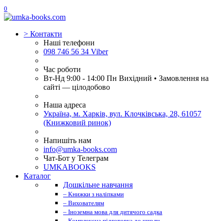
0
>
Контакти
Наші телефони
098 746 56 34 Viber
Час роботи
Вт-Нд 9:00 - 14:00 Пн Вихідний • Замовлення на
сайті — цілодобово
Наша адреса
Україна, м. Харків, вул. Клочківська, 28, 61057
(Книжковий ринок)
Напишіть нам
info@umka-books.com
Чат-Бот у Телеграм
UMKABOOKS
Каталог
Дошкільне навчання
– Книжки з наліпками
– Вихователям
– Іноземна мова для дитячого садка
– Комплексна підготовка до школи