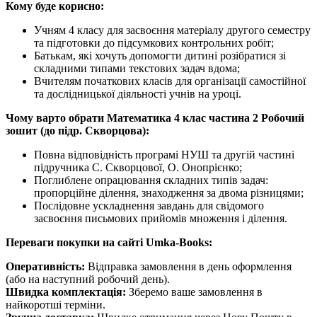
Кому буде корисно:
Учням 4 класу для засвоєння матеріалу другого семестру
та підготовки до підсумкових контрольних робіт;
Батькам, які хочуть допомогти дитині розібратися зі
складними типами текстових задач вдома;
Вчителям початкових класів для організації самостійної
та дослідницької діяльності учнів на уроці.
Чому варто обрати Математика 4 клас частина 2 Робочий
зошит (до підр. Скворцова):
Повна відповідність програмі НУШ та другій частині
підручника С. Скворцової, О. Онопрієнко;
Поглиблене опрацювання складних типів задач:
пропорційне ділення, знаходження за двома різницями;
Послідовне ускладнення завдань для свідомого
засвоєння письмових прийомів множення і ділення.
Переваги покупки на сайті Umka-Books:
Оперативність:
Відправка замовлення в день оформлення
(або на наступний робочий день).
Швидка комплектація:
Зберемо ваше замовлення в
найкоротші терміни.