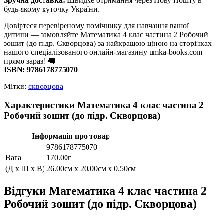
Зручна доставка:
Швидке отримання через Нову Пошту в
будь-якому куточку України.
Довіртеся перевіреному помічнику для навчання вашої
дитини — замовляйте Математика 4 клас частина 2 Робочий
зошит (до підр. Скворцова) за найкращою ціною на сторінках
нашого спеціалізованого онлайн-магазину umka-books.com
прямо зараз! 🚚
ISBN: 9786178775070
Мітки:
скворцова
Характеристики Математика 4 клас частина 2
Робочий зошит (до підр. Скворцова)
Інформація про товар
9786178775070
Вага
170.00г
(Д x Ш x В)
26.00см x 20.00см x 0.50см
Відгуки Математика 4 клас частина 2
Робочий зошит (до підр. Скворцова)