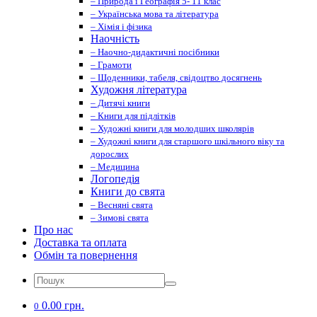
– Природа і Географія 5- 11 клас
– Українська мова та література
– Хімія і фізика
Наочність
– Наочно-дидактичні посібники
– Грамоти
– Щоденники, табеля, свідоцтво досягнень
Художня література
– Дитячі книги
– Книги для підлітків
– Художні книги для молодших школярів
– Художні книги для старшого шкільного віку та
дорослих
– Медицина
Логопедія
Книги до свята
– Весняні свята
– Зимові свята
Про нас
Доставка та оплата
Обмін та повернення
0.00 грн.
0