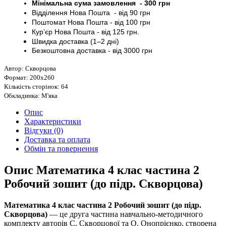
Мінімальна сума замовлення - 30
0 грн
Відділення Нова Пошта - від 9
0 грн
Поштомат
Нова Пошта
- від 100
грн
Кур’єр
Нова Пошта - від
125 грн
.
Швидка доставка (1–2 дні)
Безкоштовна доставка
- від 3000
грн
Автор: Скворцова
Формат: 200х260
Кількість сторінок: 64
Обкладинка: М'яка
Опис
Характеристики
Відгуки (0)
Доставка та оплата
Обмін та повернення
Опис Математика 4 клас частина 2
Робочий зошит (до підр. Скворцова)
Математика 4 клас частина 2 Робочий зошит (до підр.
Скворцова)
— це друга частина навчально-методичного
комплекту авторів С. Скворцової та О. Онопрієнко, створена