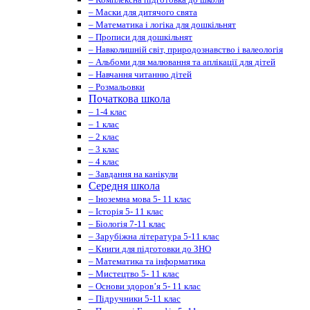
– Маски для дитячого свята
– Математика і логіка для дошкільнят
– Прописи для дошкільнят
– Навколишній світ, природознавство і валеологія
– Альбоми для малювання та аплікації для дітей
– Навчання читанню дітей
– Розмальовки
Початкова школа
– 1-4 клас
– 1 клас
– 2 клас
– 3 клас
– 4 клас
– Завдання на канікули
Середня школа
– Іноземна мова 5- 11 клас
– Історія 5- 11 клас
– Біологія 7-11 клас
– Зарубіжна література 5-11 клас
– Книги для підготовки до ЗНО
– Математика та інформатика
– Мистецтво 5- 11 клас
– Основи здоров’я 5- 11 клас
– Підручники 5-11 клас