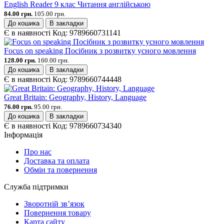
English Reader 9 клас Читання англійською
84.00 грн.
105.00 грн.
До кошика
В закладки
Є в наявності
Код:
9789660731141
Focus on speaking Посібник з розвитку усного мовлення
128.00 грн.
160.00 грн.
До кошика
В закладки
Є в наявності
Код:
9789660744448
Great Britain: Geography, History, Language
76.00 грн.
95.00 грн.
До кошика
В закладки
Є в наявності
Код:
9789660734340
Інформація
Про нас
Доставка та оплата
Обмін та повернення
Служба підтримки
Зворотній зв’язок
Повернення товару
Карта сайту