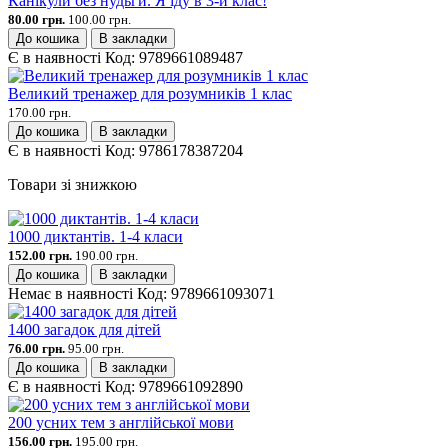
Канікули без нудьги. Я іду в 3-й клас!
80.00 грн.
100.00 грн.
До кошика
В закладки
Є в наявності
Код:
9789661089487
Великий тренажер для розумників 1 клас
170.00 грн.
До кошика
В закладки
Є в наявності
Код:
9786178387204
Товари зі знижкою
1000 диктантів. 1-4 класи
152.00 грн.
190.00 грн.
До кошика
В закладки
Немає в наявності
Код:
9789661093071
1400 загадок для дітей
76.00 грн.
95.00 грн.
До кошика
В закладки
Є в наявності
Код:
9789661092890
200 усних тем з англійської мови
156.00 грн.
195.00 грн.