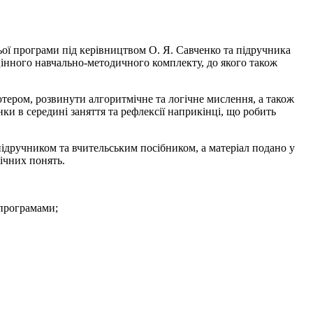
ої програми під керівництвом О. Я. Савченко та підручника
цінного навчально-методичного комплекту, до якого також
тером, розвинути алгоритмічне та логічне мислення, а також
ки в середині заняття та рефлексії наприкінці, що робить
підручником та вчительським посібником, а матеріал подано у
ічних понять.
 програмами;