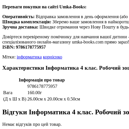
Переваги покупки на сайті Umka-Books:
Оперативність:
Відправка замовлення в день оформлення (або 
Швидка комплектація:
Зберемо ваше замовлення в найкоротш
Зручна доставка:
Швидке отримання через Нову Пошту в будь-
Довіртеся перевіреному помічнику для навчання вашої дитини 
спеціалізованого онлайн-магазину umka-books.com прямо зараз!
ISBN: 9786178775957
Мітки:
інформатика
корнієнко
Характеристики Інформатика 4 клас. Робочий зош
Інформація про товар
9786178775957
Вага
160.00г
(Д x Ш x В)
26.00см x 20.00см x 0.50см
Відгуки Інформатика 4 клас. Робочий зо
Немає відгуків про цей товар.