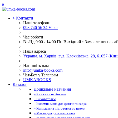
0
>
Контакти
Наші телефони
098 746 56 34 Viber
Час роботи
Вт-Нд 9:00 - 14:00 Пн Вихідний • Замовлення на са
Наша адреса
Україна, м. Харків, вул. Клочківська, 28, 61057 (К
Напишіть нам
info@umka-books.com
Чат-Бот у Телеграм
UMKABOOKS
Каталог
Дошкільне навчання
– Книжки з наліпками
– Вихователям
– Іноземна мова для дитячого садка
– Комплексна підготовка до школи
– Маски для дитячого свята
– Математика і логіка для дошкільнят