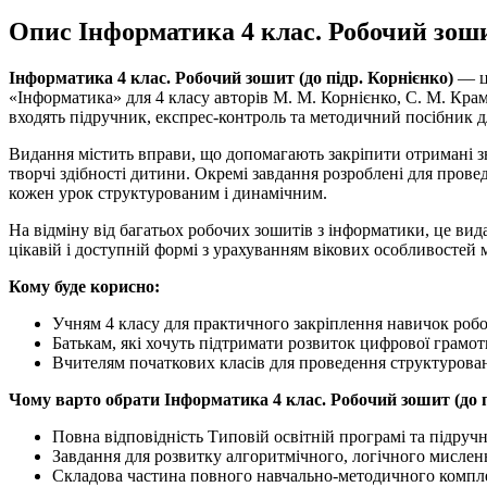
Опис Інформатика 4 клас. Робочий зошит
Інформатика 4 клас. Робочий зошит (до підр. Корнієнко)
— це
«Інформатика» для 4 класу авторів М. М. Корнієнко, С. М. Кра
входять підручник, експрес-контроль та методичний посібник 
Видання містить вправи, що допомагають закріпити отримані зн
творчі здібності дитини. Окремі завдання розроблені для прове
кожен урок структурованим і динамічним.
На відміну від багатьох робочих зошитів з інформатики, це ви
цікавій і доступній формі з урахуванням вікових особливостей
Кому буде корисно:
Учням 4 класу для практичного закріплення навичок роб
Батькам, які хочуть підтримати розвиток цифрової грамот
Вчителям початкових класів для проведення структурова
Чому варто обрати Інформатика 4 клас. Робочий зошит (до п
Повна відповідність Типовій освітній програмі та підручн
Завдання для розвитку алгоритмічного, логічного мисленн
Складова частина повного навчально-методичного компл