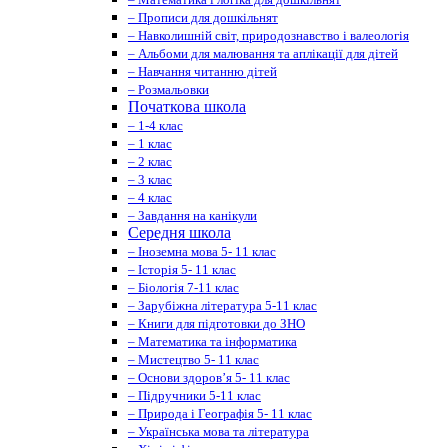
– Прописи для дошкільнят
– Навколишній світ, природознавство і валеологія
– Альбоми для малювання та аплікації для дітей
– Навчання читанню дітей
– Розмальовки
Початкова школа
– 1-4 клас
– 1 клас
– 2 клас
– 3 клас
– 4 клас
– Завдання на канікули
Середня школа
– Іноземна мова 5- 11 клас
– Історія 5- 11 клас
– Біологія 7-11 клас
– Зарубіжна література 5-11 клас
– Книги для підготовки до ЗНО
– Математика та інформатика
– Мистецтво 5- 11 клас
– Основи здоров’я 5- 11 клас
– Підручники 5-11 клас
– Природа і Географія 5- 11 клас
– Українська мова та література