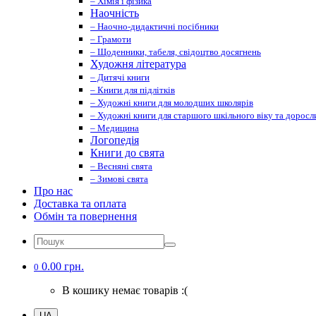
– Хімія і фізика
Наочність
– Наочно-дидактичні посібники
– Грамоти
– Щоденники, табеля, свідоцтво досягнень
Художня література
– Дитячі книги
– Книги для підлітків
– Художні книги для молодших школярів
– Художні книги для старшого шкільного віку та доросл
– Медицина
Логопедія
Книги до свята
– Весняні свята
– Зимові свята
Про нас
Доставка та оплата
Обмін та повернення
0.00 грн.
0
В кошику немає товарів :(
UA