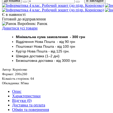
До кошика
В закладки
Є в наявності
Готовий до відправлення
Виробник: Ранок
Дивитися усі товари
Мінімальна сума замовлення - 30
0 грн
Відділення Нова Пошта - від 9
0 грн
Поштомат
Нова Пошта
- від 100
грн
Кур’єр
Нова Пошта - від
125 грн
.
Швидка доставка (1–2 дні)
Безкоштовна доставка
- від 3000
грн
Автор: Корнієнко
Формат: 200х260
Кількість сторінок: 64
Обкладинка: М'яка
Опис
Характеристики
Відгуки (0)
Доставка та оплата
Обмін та повернення