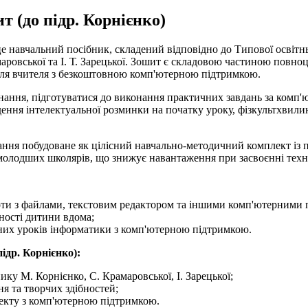
 (до підр. Корнієнко)
 навчальний посібник, складений відповідно до Типової освітнь
маровської та І. Т. Зарецької. Зошит є складовою частиною повно
для вчителя з безкоштовною комп'ютерною підтримкою.
ання, підготуватися до виконання практичних завдань за комп'ю
дення інтелектуальної розминки на початку уроку, фізкультхвилин
дання побудоване як цілісний навчально-методичний комплект із 
 молодших школярів, що знижує навантаження при засвоєнні техн
оти з файлами, текстовим редактором та іншими комп'ютерними
ності дитини вдома;
них уроків інформатики з комп'ютерною підтримкою.
ідр. Корнієнко):
ику М. Корнієнко, С. Крамаровської, І. Зарецької;
я та творчих здібностей;
екту з комп'ютерною підтримкою.