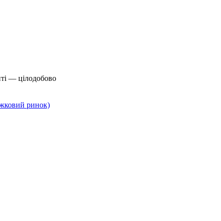
йті — цілодобово
нижковий ринок)