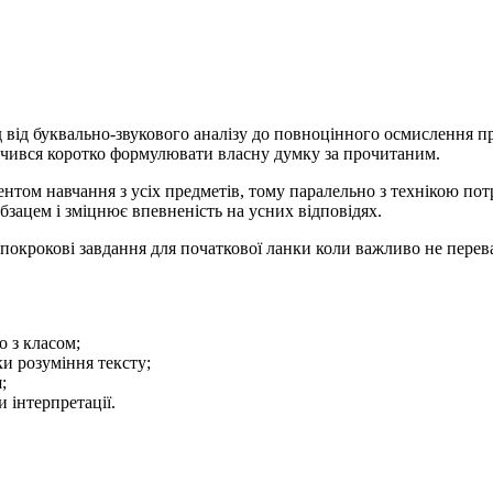
 від буквально-звукового аналізу до повноцінного осмислення п
й вчився коротко формулювати власну думку за прочитаним.
том навчання з усіх предметів, тому паралельно з технікою потр
зацем і зміцнює впевненість на усних відповідях.
і покрокові завдання для початкової ланки коли важливо не пер
о з класом;
и розуміння тексту;
;
 інтерпретації.