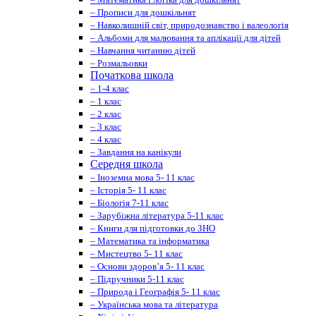
– Прописи для дошкільнят
– Навколишній світ, природознавство і валеологія
– Альбоми для малювання та аплікації для дітей
– Навчання читанню дітей
– Розмальовки
Початкова школа
– 1-4 клас
– 1 клас
– 2 клас
– 3 клас
– 4 клас
– Завдання на канікули
Середня школа
– Іноземна мова 5- 11 клас
– Історія 5- 11 клас
– Біологія 7-11 клас
– Зарубіжна література 5-11 клас
– Книги для підготовки до ЗНО
– Математика та інформатика
– Мистецтво 5- 11 клас
– Основи здоров’я 5- 11 клас
– Підручники 5-11 клас
– Природа і Географія 5- 11 клас
– Українська мова та література