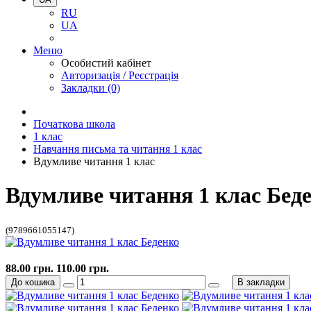
RU
UA
Меню
Особистий кабінет
Авторизація / Реєстрація
Закладки (0)
Початкова школа
1 клас
Навчання письма та читання 1 клас
Вдумливе читання 1 клас
Вдумливе читання 1 клас Бед
(9789661055147)
88.00 грн.
110.00 грн.
До кошика
В закладки