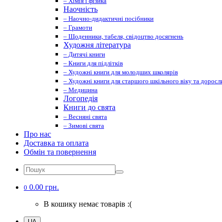
– Хімія і фізика
Наочність
– Наочно-дидактичні посібники
– Грамоти
– Щоденники, табеля, свідоцтво досягнень
Художня література
– Дитячі книги
– Книги для підлітків
– Художні книги для молодших школярів
– Художні книги для старшого шкільного віку та доросл
– Медицина
Логопедія
Книги до свята
– Весняні свята
– Зимові свята
Про нас
Доставка та оплата
Обмін та повернення
0.00 грн.
0
В кошику немає товарів :(
UA