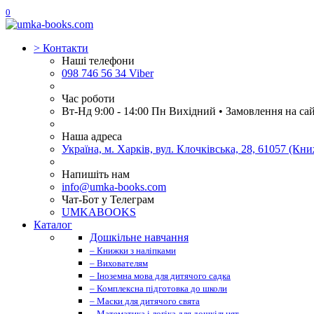
0
>
Контакти
Наші телефони
098 746 56 34 Viber
Час роботи
Вт-Нд 9:00 - 14:00 Пн Вихідний • Замовлення на са
Наша адреса
Україна, м. Харків, вул. Клочківська, 28, 61057 (К
Напишіть нам
info@umka-books.com
Чат-Бот у Телеграм
UMKABOOKS
Каталог
Дошкільне навчання
– Книжки з наліпками
– Вихователям
– Іноземна мова для дитячого садка
– Комплексна підготовка до школи
– Маски для дитячого свята
– Математика і логіка для дошкільнят