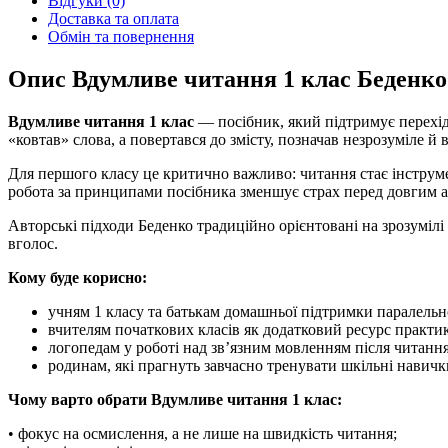
Відгуки (0)
Доставка та оплата
Обмін та повернення
Опис Вдумливе читання 1 клас Беденко
Вдумливе читання 1 клас
— посібник, який підтримує перехід
«ковтав» слова, а повертався до змісту, позначав незрозуміле 
Для першого класу це критично важливо: читання стає інструмен
робота за принципами посібника зменшує страх перед довгим аб
Авторські підходи Беденко традиційно орієнтовані на зрозуміл
вголос.
Кому буде корисно:
учням 1 класу та батькам домашньої підтримки паралельн
вчителям початкових класів як додатковий ресурс практик
логопедам у роботі над зв’язним мовленням після читання
родинам, які прагнуть завчасно тренувати шкільні навички
Чому варто обрати Вдумливе читання 1 клас:
• фокус на осмислення, а не лише на швидкість читання;