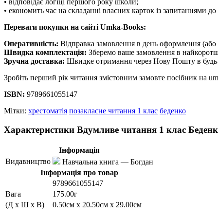
• відповідає логіці першого року школи;
• економить час на складанні власних карток із запитаннями до 
Переваги покупки на сайті Umka-Books:
Оперативність:
Відправка замовлення в день оформлення (або 
Швидка комплектація:
Зберемо ваше замовлення в найкоротш
Зручна доставка:
Швидке отримання через Нову Пошту в будь-
Зробіть перший рік читання змістовним замовте посібник на um
ISBN:
9789661055147
Мітки:
хрестоматія
позакласне читання 1 клас
беденко
Характеристики Вдумливе читання 1 клас Беден
Інформація
Видавництво
Навчальна книга — Богдан
Інформація про товар
9789661055147
Вага
175.00г
(Д x Ш x В)
0.50см x 20.50см x 29.00см