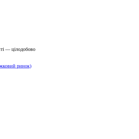
йті — цілодобово
нижковий ринок)