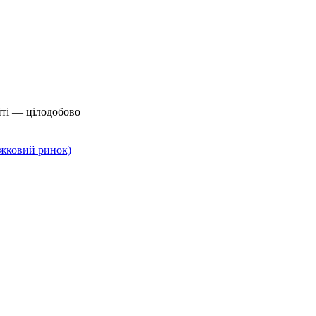
йті — цілодобово
нижковий ринок)