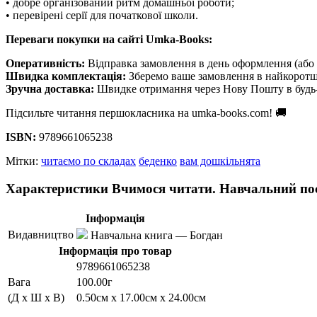
• добре організований ритм домашньої роботи;
• перевірені серії для початкової школи.
Переваги покупки на сайті Umka-Books:
Оперативність:
Відправка замовлення в день оформлення (або 
Швидка комплектація:
Зберемо ваше замовлення в найкоротш
Зручна доставка:
Швидке отримання через Нову Пошту в будь-
Підсильте читання першокласника на umka-books.com! 🚚
ISBN:
9789661065238
Мітки:
читаємо по складах
беденко
вам дошкільнята
Характеристики Вчимося читати. Навчальний по
Інформація
Видавництво
Навчальна книга — Богдан
Інформація про товар
9789661065238
Вага
100.00г
(Д x Ш x В)
0.50см x 17.00см x 24.00см