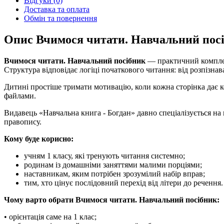
Відгуки (0)
Доставка та оплата
Обмін та повернення
Опис Вчимося читати. Навчальний пос
Вчимося читати. Навчальний посібник
— практичний комплект
Структура відповідає логіці початкового читання: від розпізнав
Дитині простіше тримати мотивацію, коли кожна сторінка дає ко
файлами.
Видавець «Навчальна книга - Богдан» давно спеціалізується на
правопису.
Кому буде корисно:
учням 1 класу, які тренують читання системно;
родинам із домашніми заняттями малими порціями;
наставникам, яким потрібен зрозумілий набір вправ;
тим, хто цінує послідовний перехід від літери до речення.
Чому варто обрати Вчимося читати. Навчальний посібник:
• орієнтація саме на 1 клас;