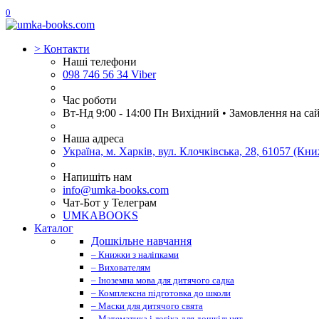
0
>
Контакти
Наші телефони
098 746 56 34 Viber
Час роботи
Вт-Нд 9:00 - 14:00 Пн Вихідний • Замовлення на са
Наша адреса
Україна, м. Харків, вул. Клочківська, 28, 61057 (К
Напишіть нам
info@umka-books.com
Чат-Бот у Телеграм
UMKABOOKS
Каталог
Дошкільне навчання
– Книжки з наліпками
– Вихователям
– Іноземна мова для дитячого садка
– Комплексна підготовка до школи
– Маски для дитячого свята
– Математика і логіка для дошкільнят