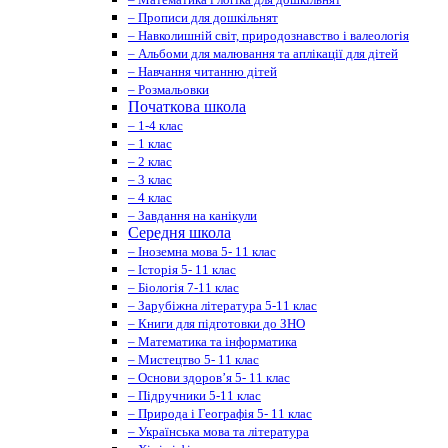
– Прописи для дошкільнят
– Навколишній світ, природознавство і валеологія
– Альбоми для малювання та аплікації для дітей
– Навчання читанню дітей
– Розмальовки
Початкова школа
– 1-4 клас
– 1 клас
– 2 клас
– 3 клас
– 4 клас
– Завдання на канікули
Середня школа
– Іноземна мова 5- 11 клас
– Історія 5- 11 клас
– Біологія 7-11 клас
– Зарубіжна література 5-11 клас
– Книги для підготовки до ЗНО
– Математика та інформатика
– Мистецтво 5- 11 клас
– Основи здоров’я 5- 11 клас
– Підручники 5-11 клас
– Природа і Географія 5- 11 клас
– Українська мова та література