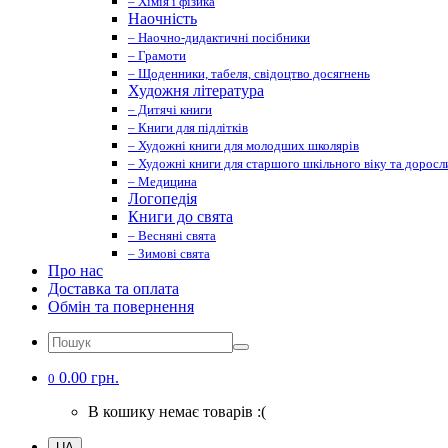
– Хімія і фізика
Наочність
– Наочно-дидактичні посібники
– Грамоти
– Щоденники, табеля, свідоцтво досягнень
Художня література
– Дитячі книги
– Книги для підлітків
– Художні книги для молодших школярів
– Художні книги для старшого шкільного віку та доросл
– Медицина
Логопедія
Книги до свята
– Весняні свята
– Зимові свята
Про нас
Доставка та оплата
Обмін та повернення
0.00 грн.
0
В кошику немає товарів :(
UA