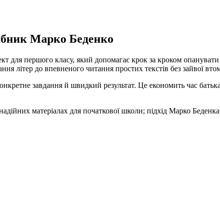
ібник Марко Беденко
 для першого класу, який допомагає крок за кроком опанувати лі
ання літер до впевненого читання простих текстів без зайвої вто
нкретне завдання й швидкий результат. Це економить час батькам
 надійних матеріалах для початкової школи; підхід Марко Беденк