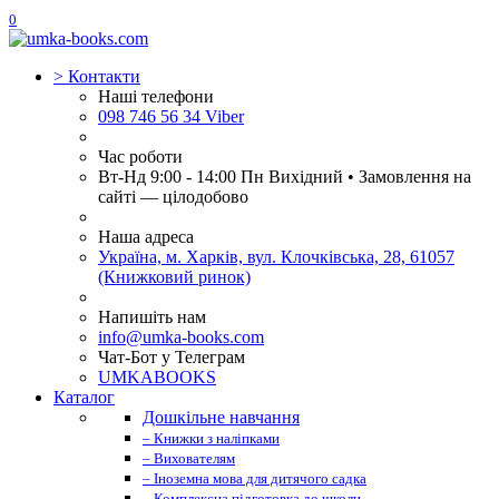
0
>
Контакти
Наші телефони
098 746 56 34 Viber
Час роботи
Вт-Нд 9:00 - 14:00 Пн Вихідний • Замовлення на
сайті — цілодобово
Наша адреса
Україна, м. Харків, вул. Клочківська, 28, 61057
(Книжковий ринок)
Напишіть нам
info@umka-books.com
Чат-Бот у Телеграм
UMKABOOKS
Каталог
Дошкільне навчання
– Книжки з наліпками
– Вихователям
– Іноземна мова для дитячого садка
– Комплексна підготовка до школи