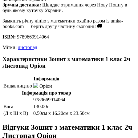
Зручна доставка:
Швидке отримання через Нову Пошту в
будь-якому куточку України.
Замкніть річну лінію з математики охайно разом із umka-
books.com — беріть другу частину сьогодні! 🚚
ISBN:
9789669914064
Мітки:
листопад
Характеристики Зошит з математики 1 клас 2ч
Листопад Оріон
Інформація
Видавництво
Оріон
Інформація про товар
9789669914064
Вага
130.00г
(Д x Ш x В)
0.50см x 16.20см x 23.50см
Відгуки Зошит з математики 1 клас 2ч
Листопад Оріон