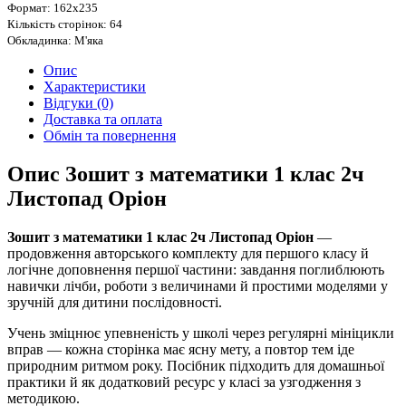
Формат: 162х235
Кількість сторінок: 64
Обкладинка: М'яка
Опис
Характеристики
Відгуки (0)
Доставка та оплата
Обмін та повернення
Опис Зошит з математики 1 клас 2ч
Листопад Оріон
Зошит з математики 1 клас 2ч Листопад Оріон
—
продовження авторського комплекту для першого класу й
логічне доповнення першої частини: завдання поглиблюють
навички лічби, роботи з величинами й простими моделями у
зручній для дитини послідовності.
Учень зміцнює упевненість у школі через регулярні мініцикли
вправ — кожна сторінка має ясну мету, а повтор тем іде
природним ритмом року. Посібник підходить для домашньої
практики й як додатковий ресурс у класі за узгодження з
методикою.