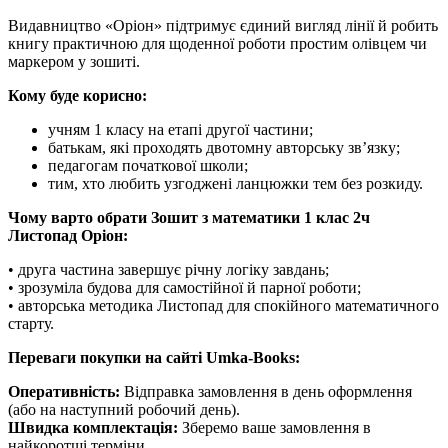
Видавництво «Оріон» підтримує єдиний вигляд лінії й робить
книгу практичною для щоденної роботи простим олівцем чи
маркером у зошиті.
Кому буде корисно:
учням 1 класу на етапі другої частини;
батькам, які проходять двотомну авторську зв’язку;
педагогам початкової школи;
тим, хто любить узгоджені ланцюжки тем без розкиду.
Чому варто обрати Зошит з математики 1 клас 2ч
Листопад Оріон:
• друга частина завершує річну логіку завдань;
• зрозуміла будова для самостійної й парної роботи;
• авторська методика Листопад для спокійного математичного
старту.
Переваги покупки на сайті Umka-Books:
Оперативність:
Відправка замовлення в день оформлення
(або на наступний робочий день).
Швидка комплектація:
Зберемо ваше замовлення в
найкоротші терміни.