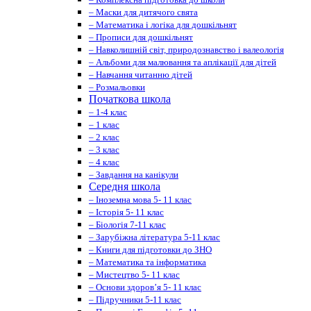
– Маски для дитячого свята
– Математика і логіка для дошкільнят
– Прописи для дошкільнят
– Навколишній світ, природознавство і валеологія
– Альбоми для малювання та аплікації для дітей
– Навчання читанню дітей
– Розмальовки
Початкова школа
– 1-4 клас
– 1 клас
– 2 клас
– 3 клас
– 4 клас
– Завдання на канікули
Середня школа
– Іноземна мова 5- 11 клас
– Історія 5- 11 клас
– Біологія 7-11 клас
– Зарубіжна література 5-11 клас
– Книги для підготовки до ЗНО
– Математика та інформатика
– Мистецтво 5- 11 клас
– Основи здоров’я 5- 11 клас
– Підручники 5-11 клас