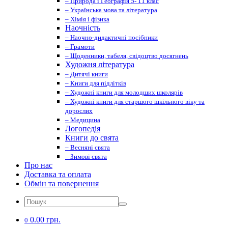
– Природа і Географія 5- 11 клас
– Українська мова та література
– Хімія і фізика
Наочність
– Наочно-дидактичні посібники
– Грамоти
– Щоденники, табеля, свідоцтво досягнень
Художня література
– Дитячі книги
– Книги для підлітків
– Художні книги для молодших школярів
– Художні книги для старшого шкільного віку та
дорослих
– Медицина
Логопедія
Книги до свята
– Весняні свята
– Зимові свята
Про нас
Доставка та оплата
Обмін та повернення
0.00 грн.
0