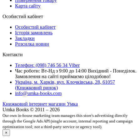
Повернення товару
Карта сайту
Особистий кабінет
Особистий кабінет
Історія замовлень
Закладки
Розсилка новин
Контакти
Телефон: (098) 746 56 34 Viber
Час роботи: Вт-Нд з 9:00 до 14:00 Вихідний - Понеділок.
Замовлення на сайті приймаємо цілодобово!
Україна, м. Харків, вул. Клочківська, 28, 61057
(Книжковий ринок)
info@umka-books.com
Книжковий інтернет магазин Умка
Umka Books © 2011 – 2026
Our own in-house marketing team manages this store's advertising directly
through the Google Ads API (single account, internal reporting and campaign
optimization tool; not a third-party service or agency tool).
×