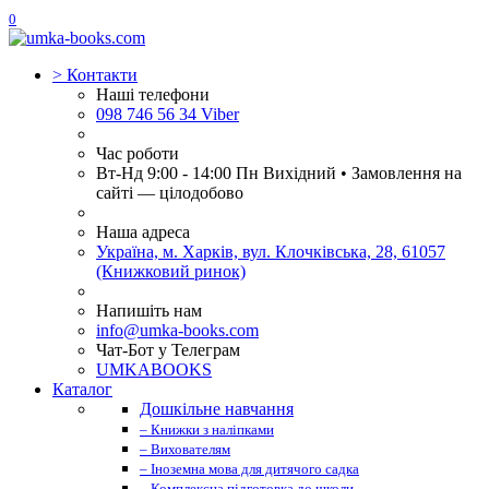
0
>
Контакти
Наші телефони
098 746 56 34 Viber
Час роботи
Вт-Нд 9:00 - 14:00 Пн Вихідний • Замовлення на
сайті — цілодобово
Наша адреса
Україна, м. Харків, вул. Клочківська, 28, 61057
(Книжковий ринок)
Напишіть нам
info@umka-books.com
Чат-Бот у Телеграм
UMKABOOKS
Каталог
Дошкільне навчання
– Книжки з наліпками
– Вихователям
– Іноземна мова для дитячого садка
– Комплексна підготовка до школи