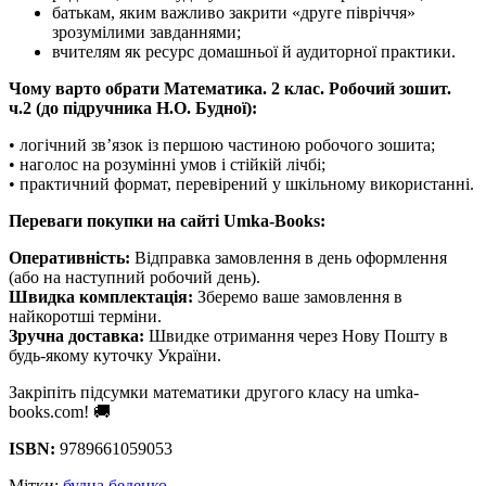
батькам, яким важливо закрити «друге півріччя»
зрозумілими завданнями;
вчителям як ресурс домашньої й аудиторної практики.
Чому варто обрати Математика. 2 клас. Робочий зошит.
ч.2 (до підручника Н.О. Будної):
• логічний зв’язок із першою частиною робочого зошита;
• наголос на розумінні умов і стійкій лічбі;
• практичний формат, перевірений у шкільному використанні.
Переваги покупки на сайті Umka-Books:
Оперативність:
Відправка замовлення в день оформлення
(або на наступний робочий день).
Швидка комплектація:
Зберемо ваше замовлення в
найкоротші терміни.
Зручна доставка:
Швидке отримання через Нову Пошту в
будь-якому куточку України.
Закріпіть підсумки математики другого класу на umka-
books.com! 🚚
ISBN:
9789661059053
Мітки:
будна
беденко