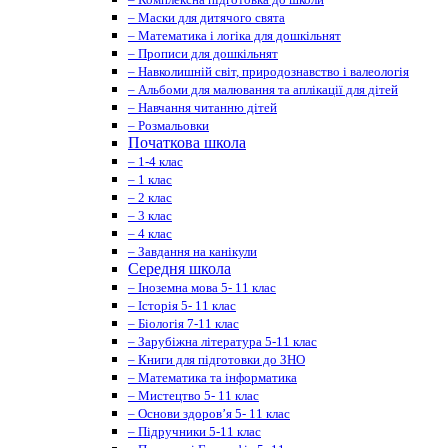
– Маски для дитячого свята
– Математика і логіка для дошкільнят
– Прописи для дошкільнят
– Навколишній світ, природознавство і валеологія
– Альбоми для малювання та аплікації для дітей
– Навчання читанню дітей
– Розмальовки
Початкова школа
– 1-4 клас
– 1 клас
– 2 клас
– 3 клас
– 4 клас
– Завдання на канікули
Середня школа
– Іноземна мова 5- 11 клас
– Історія 5- 11 клас
– Біологія 7-11 клас
– Зарубіжна література 5-11 клас
– Книги для підготовки до ЗНО
– Математика та інформатика
– Мистецтво 5- 11 клас
– Основи здоров’я 5- 11 клас
– Підручники 5-11 клас