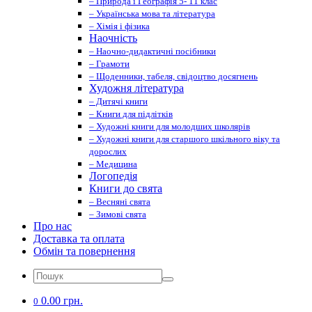
– Природа і Географія 5- 11 клас
– Українська мова та література
– Хімія і фізика
Наочність
– Наочно-дидактичні посібники
– Грамоти
– Щоденники, табеля, свідоцтво досягнень
Художня література
– Дитячі книги
– Книги для підлітків
– Художні книги для молодших школярів
– Художні книги для старшого шкільного віку та
дорослих
– Медицина
Логопедія
Книги до свята
– Весняні свята
– Зимові свята
Про нас
Доставка та оплата
Обмін та повернення
0.00 грн.
0