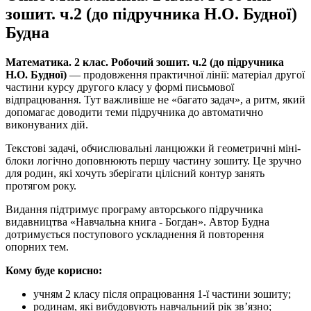
зошит. ч.2 (до підручника Н.О. Будної)
Будна
Математика. 2 клас. Робочий зошит. ч.2 (до підручника
Н.О. Будної)
— продовження практичної лінії: матеріал другої
частини курсу другого класу у формі письмової
відпрацювання. Тут важливіше не «багато задач», а ритм, який
допомагає доводити теми підручника до автоматично
виконуваних дій.
Текстові задачі, обчислювальні ланцюжки й геометричні міні-
блоки логічно доповнюють першу частину зошиту. Це зручно
для родин, які хочуть зберігати цілісний контур занять
протягом року.
Видання підтримує програму авторського підручника
видавництва «Навчальна книга - Богдан». Автор Будна
дотримується поступового ускладнення й повторення
опорних тем.
Кому буде корисно:
учням 2 класу після опрацювання 1-ї частини зошиту;
родинам, які вибудовують навчальний рік зв’язно;