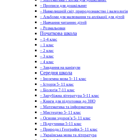
– Прописи для дошкільнят
– Навколишній світ, природознавство і валеологія
– Альбоми для малювання та аплікації для дітей
– Навчання читанню дітей
– Розмальовки
Початкова школа
– 1-4 клас
– 1 клас
– 2 клас
– 3 клас
– 4 клас
– Завдання на канікули
Середня школа
– Іноземна мова 5- 11 клас
– Історія 5- 11 клас
– Біологія 7-11 клас
– Зарубіжна література 5-11 клас
– Книги для підготовки до ЗНО
– Математика та інформатика
– Мистецтво 5- 11 клас
– Основи здоров’я 5- 11 клас
– Підручники 5-11 клас
– Природа і Географія 5- 11 клас
– Українська мова та література