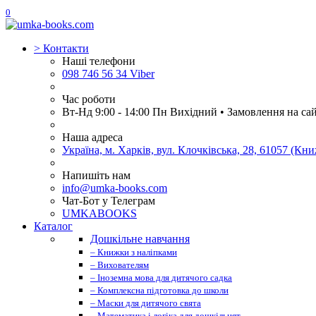
0
>
Контакти
Наші телефони
098 746 56 34 Viber
Час роботи
Вт-Нд 9:00 - 14:00 Пн Вихідний • Замовлення на са
Наша адреса
Україна, м. Харків, вул. Клочківська, 28, 61057 (К
Напишіть нам
info@umka-books.com
Чат-Бот у Телеграм
UMKABOOKS
Каталог
Дошкільне навчання
– Книжки з наліпками
– Вихователям
– Іноземна мова для дитячого садка
– Комплексна підготовка до школи
– Маски для дитячого свята
– Математика і логіка для дошкільнят