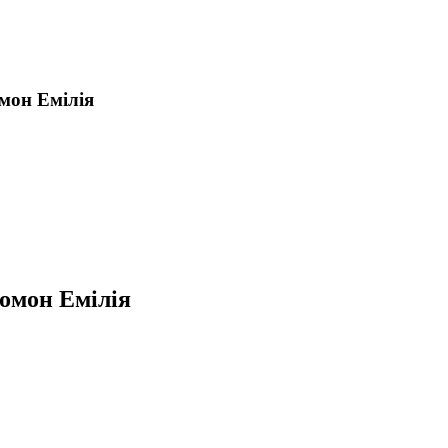
мон Емілія
омон Емілія