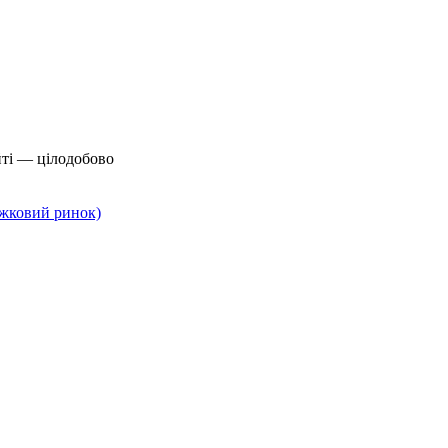
йті — цілодобово
нижковий ринок)