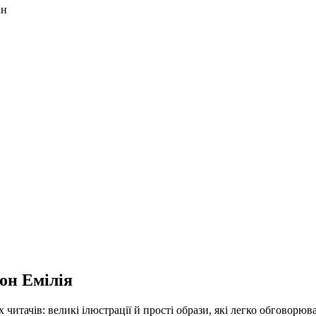
ан
он Емілія
итачів: великі ілюстрації й прості образи, які легко обговорюва