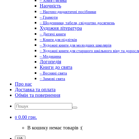
– Хімія і фізика
Наочність
– Наочно-дидактичні посібники
– Грамоти
– Щоденники, табеля, свідоцтво досягнень
Художня література
– Дитячі книги
– Книги для підлітків
– Художні книги для молодших школярів
– Художні книги для старшого шкільного віку та доросл
– Медицина
Логопедія
Книги до свята
– Весняні свята
– Зимові свята
Про нас
Доставка та оплата
Обмін та повернення
0.00 грн.
0
В кошику немає товарів :(
UA