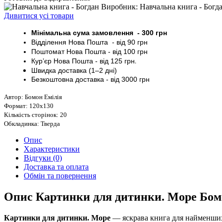
Виробник: Навчальна книга - Богд
Дивитися усі товари
Мінімальна сума замовлення - 30
0 грн
Відділення Нова Пошта - від 9
0 грн
Поштомат
Нова Пошта
- від 100
грн
Кур’єр
Нова Пошта - від
125 грн
.
Швидка доставка (1–2 дні)
Безкоштовна доставка
- від 3000
грн
Автор: Бомон Емілія
Формат: 120х130
Кількість сторінок: 20
Обкладинка: Тверда
Опис
Характеристики
Відгуки (0)
Доставка та оплата
Обмін та повернення
Опис Картинки для дитинки. Море Бом
Картинки для дитинки. Море
— яскрава книга для найменших ч