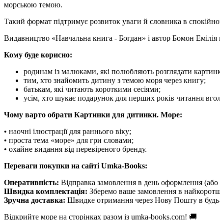
морською темою.
Такий формат підтримує розвиток уваги й словника в спокійном
Видавництво «Навчальна книга - Богдан» і автор Бомон Емілія п
Кому буде корисно:
родинам із малюками, які полюбляють розглядати картин
тим, хто знайомить дитину з темою моря через книгу;
батькам, які читають короткими сесіями;
усім, хто шукає подарунок для перших років читання вгол
Чому варто обрати Картинки для дитинки. Море:
• наочні ілюстрації для раннього віку;
• проста тема «море» для гри словами;
• охайне видання від перевіреного бренду.
Переваги покупки на сайті Umka-Books:
Оперативність:
Відправка замовлення в день оформлення (або 
Швидка комплектація:
Зберемо ваше замовлення в найкоротш
Зручна доставка:
Швидке отримання через Нову Пошту в будь-
Відкрийте море на сторінках разом із umka-books.com! 🚚