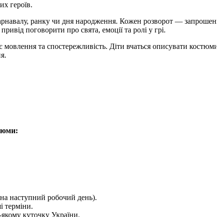
их героїв.
арнавалу, ранку чи дня народження. Кожен розворот — запрошенн
ривід поговорити про свята, емоції та ролі у грі.
мовлення та спостережливість. Діти вчаться описувати костюми,
я.
тюми:
на наступний робочий день).
і терміни.
якому куточку України.