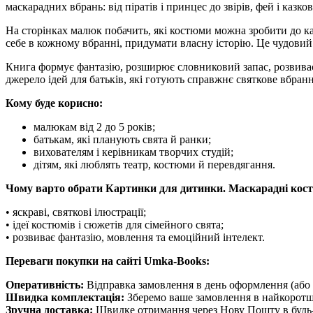
маскарадних вбрань: від піратів і принцес до звірів, фей і казков
На сторінках малюк побачить, які костюми можна зробити до к
себе в кожному вбранні, придумати власну історію. Це чудовий п
Книга формує фантазію, розширює словниковий запас, розвиває 
джерело ідей для батьків, які готують справжнє святкове вбранн
Кому буде корисно:
малюкам від 2 до 5 років;
батькам, які планують свята й ранки;
вихователям і керівникам творчих студій;
дітям, які люблять театр, костюми й перевдягання.
Чому варто обрати Картинки для дитинки. Маскарадні кос
• яскраві, святкові ілюстрації;
• ідеї костюмів і сюжетів для сімейного свята;
• розвиває фантазію, мовлення та емоційний інтелект.
Переваги покупки на сайті Umka-Books:
Оперативність:
Відправка замовлення в день оформлення (або 
Швидка комплектація:
Зберемо ваше замовлення в найкоротш
Зручна доставка:
Швидке отримання через Нову Пошту в будь-