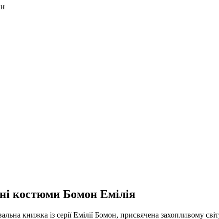
ан
ні костюми Бомон Емілія
альна книжка із серії Емілії Бомон, присвячена захопливому сві