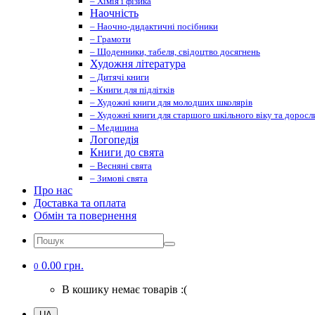
– Хімія і фізика
Наочність
– Наочно-дидактичні посібники
– Грамоти
– Щоденники, табеля, свідоцтво досягнень
Художня література
– Дитячі книги
– Книги для підлітків
– Художні книги для молодших школярів
– Художні книги для старшого шкільного віку та доросл
– Медицина
Логопедія
Книги до свята
– Весняні свята
– Зимові свята
Про нас
Доставка та оплата
Обмін та повернення
0.00 грн.
0
В кошику немає товарів :(
UA