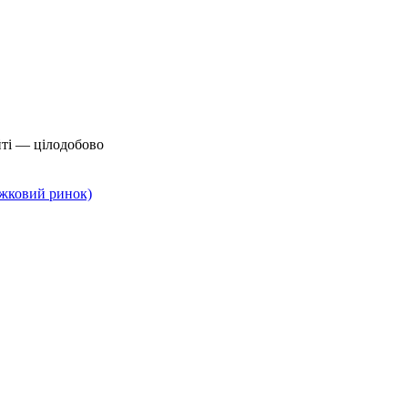
йті — цілодобово
нижковий ринок)