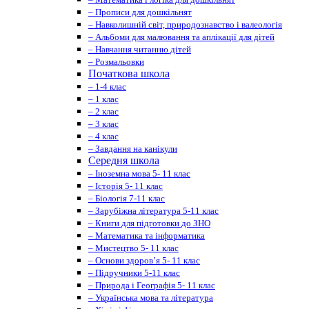
– Прописи для дошкільнят
– Навколишній світ, природознавство і валеологія
– Альбоми для малювання та аплікації для дітей
– Навчання читанню дітей
– Розмальовки
Початкова школа
– 1-4 клас
– 1 клас
– 2 клас
– 3 клас
– 4 клас
– Завдання на канікули
Середня школа
– Іноземна мова 5- 11 клас
– Історія 5- 11 клас
– Біологія 7-11 клас
– Зарубіжна література 5-11 клас
– Книги для підготовки до ЗНО
– Математика та інформатика
– Мистецтво 5- 11 клас
– Основи здоров’я 5- 11 клас
– Підручники 5-11 клас
– Природа і Географія 5- 11 клас
– Українська мова та література