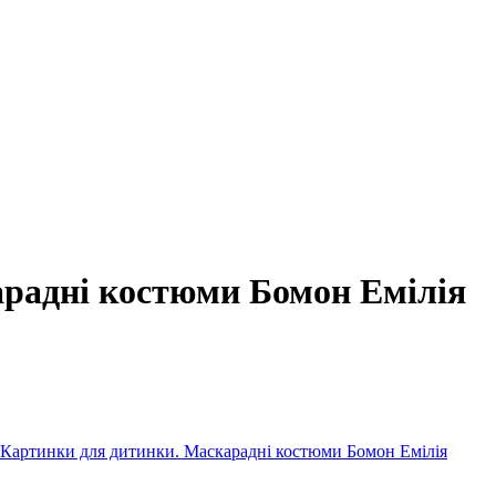
радні костюми Бомон Емілія