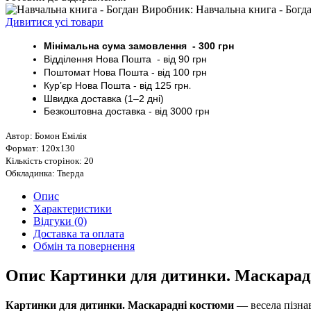
Виробник: Навчальна книга - Богд
Дивитися усі товари
Мінімальна сума замовлення - 30
0 грн
Відділення Нова Пошта - від 9
0 грн
Поштомат
Нова Пошта
- від 100
грн
Кур’єр
Нова Пошта - від
125 грн
.
Швидка доставка (1–2 дні)
Безкоштовна доставка
- від 3000
грн
Автор: Бомон Емілія
Формат: 120х130
Кількість сторінок: 20
Обкладинка: Тверда
Опис
Характеристики
Відгуки (0)
Доставка та оплата
Обмін та повернення
Опис Картинки для дитинки. Маскарад
Картинки для дитинки. Маскарадні костюми
— весела пізнав