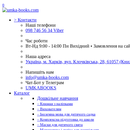
0
>
Контакти
Наші телефони
098 746 56 34 Viber
Час роботи
Вт-Нд 9:00 - 14:00 Пн Вихідний • Замовлення на са
Наша адреса
Україна, м. Харків, вул. Клочківська, 28, 61057 (К
Напишіть нам
info@umka-books.com
Чат-Бот у Телеграм
UMKABOOKS
Каталог
Дошкільне навчання
– Книжки з наліпками
– Вихователям
– Іноземна мова для дитячого садка
– Комплексна підготовка до школи
– Маски для дитячого свята
– Математика і логіка для дошкільнят