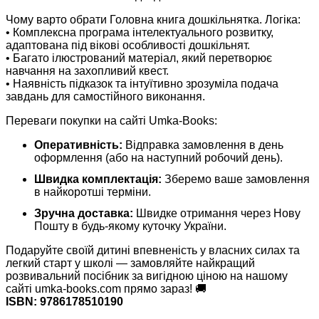
Чому варто обрати Головна книга дошкільнятка. Логіка:
• Комплексна програма інтелектуального розвитку,
адаптована під вікові особливості дошкільнят.
• Багато ілюстрований матеріал, який перетворює
навчання на захопливий квест.
• Наявність підказок та інтуїтивно зрозуміла подача
завдань для самостійного виконання.
Переваги покупки на сайті Umka-Books:
Оперативність:
Відправка замовлення в день
оформлення (або на наступний робочий день).
Швидка комплектація:
Зберемо ваше замовлення
в найкоротші терміни.
Зручна доставка:
Швидке отримання через Нову
Пошту в будь-якому куточку України.
Подаруйте своїй дитині впевненість у власних силах та
легкий старт у школі — замовляйте найкращий
розвивальний посібник за вигідною ціною на нашому
сайті umka-books.com прямо зараз! 🚚
ISBN: 9786178510190