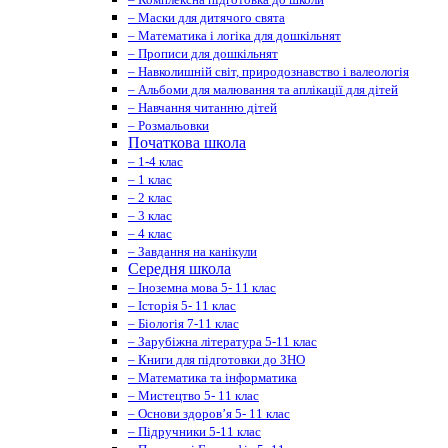
– Маски для дитячого свята
– Математика і логіка для дошкільнят
– Прописи для дошкільнят
– Навколишній світ, природознавство і валеологія
– Альбоми для малювання та аплікації для дітей
– Навчання читанню дітей
– Розмальовки
Початкова школа
– 1-4 клас
– 1 клас
– 2 клас
– 3 клас
– 4 клас
– Завдання на канікули
Середня школа
– Іноземна мова 5- 11 клас
– Історія 5- 11 клас
– Біологія 7-11 клас
– Зарубіжна література 5-11 клас
– Книги для підготовки до ЗНО
– Математика та інформатика
– Мистецтво 5- 11 клас
– Основи здоров’я 5- 11 клас
– Підручники 5-11 клас