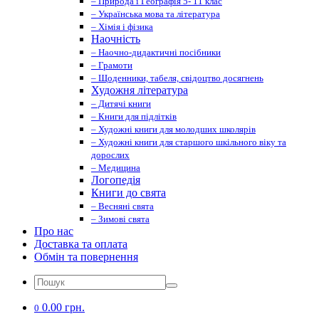
– Природа і Географія 5- 11 клас
– Українська мова та література
– Хімія і фізика
Наочність
– Наочно-дидактичні посібники
– Грамоти
– Щоденники, табеля, свідоцтво досягнень
Художня література
– Дитячі книги
– Книги для підлітків
– Художні книги для молодших школярів
– Художні книги для старшого шкільного віку та
дорослих
– Медицина
Логопедія
Книги до свята
– Весняні свята
– Зимові свята
Про нас
Доставка та оплата
Обмін та повернення
0.00 грн.
0