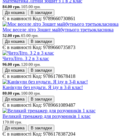
Математика Літній зошит з 1 в 2 клас
84.00 грн.
105.00 грн.
До кошика
В закладки
Є в наявності
Код:
9789660730861
Моє веселе літо Зошит майбутнього третьокласника
52.00 грн.
65.00 грн.
До кошика
В закладки
Є в наявності
Код:
9789660735873
ЧитоЛіто. З 2 в 3 клас
96.00 грн.
120.00 грн.
До кошика
В закладки
Є в наявності
Код:
9786178678418
Канікули без нудьги. Я іду в 3-й клас!
80.00 грн.
100.00 грн.
До кошика
В закладки
Є в наявності
Код:
9789661089487
Великий тренажер для розумників 1 клас
170.00 грн.
До кошика
В закладки
Є в наявності
Код:
9786178387204