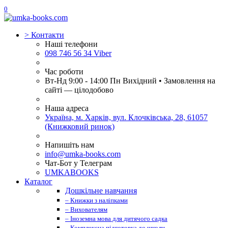
0
>
Контакти
Наші телефони
098 746 56 34 Viber
Час роботи
Вт-Нд 9:00 - 14:00 Пн Вихідний • Замовлення на
сайті — цілодобово
Наша адреса
Україна, м. Харків, вул. Клочківська, 28, 61057
(Книжковий ринок)
Напишіть нам
info@umka-books.com
Чат-Бот у Телеграм
UMKABOOKS
Каталог
Дошкільне навчання
– Книжки з наліпками
– Вихователям
– Іноземна мова для дитячого садка
– Комплексна підготовка до школи