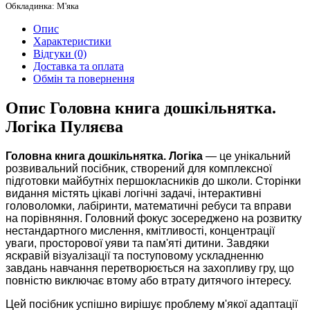
Обкладинка: М'яка
Опис
Характеристики
Відгуки (0)
Доставка та оплата
Обмін та повернення
Опис Головна книга дошкільнятка.
Логіка Пуляєва
Головна книга дошкільнятка. Логіка
— це унікальний
розвивальний посібник, створений для комплексної
підготовки майбутніх першокласників до школи. Сторінки
видання містять цікаві логічні задачі, інтерактивні
головоломки, лабіринти, математичні ребуси та вправи
на порівняння. Головний фокус зосереджено на розвитку
нестандартного мислення, кмітливості, концентрації
уваги, просторової уяви та пам'яті дитини. Завдяки
яскравій візуалізації та поступовому ускладненню
завдань навчання перетворюється на захопливу гру, що
повністю виключає втому або втрату дитячого інтересу.
Цей посібник успішно вирішує проблему м'якої адаптації