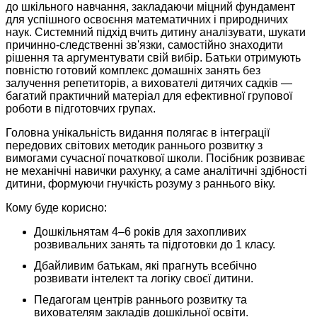
до шкільного навчання, закладаючи міцний фундамент
для успішного освоєння математичних і природничих
наук. Системний підхід вчить дитину аналізувати, шукати
причинно-следственні зв'язки, самостійно знаходити
рішення та аргументувати свій вибір. Батьки отримують
повністю готовий комплекс домашніх занять без
залучення репетиторів, а вихователі дитячих садків —
багатий практичний матеріал для ефективної групової
роботи в підготовчих групах.
Головна унікальність видання полягає в інтеграції
передових світових методик раннього розвитку з
вимогами сучасної початкової школи. Посібник розвиває
не механічні навички рахунку, а саме аналітичні здібності
дитини, формуючи гнучкість розуму з раннього віку.
Кому буде корисно:
Дошкільнятам 4–6 років для захопливих
розвивальних занять та підготовки до 1 класу.
Дбайливим батькам, які прагнуть всебічно
розвивати інтелект та логіку своєї дитини.
Педагогам центрів раннього розвитку та
вихователям закладів дошкільної освіти.