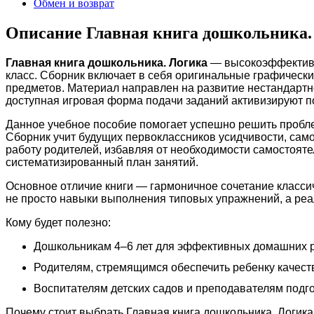
Обмен и возврат
Описание Главная книга дошкольника.
Главная книга дошкольника. Логика
— высокоэффективно
класс. Сборник включает в себя оригинальные графическ
предметов. Материал направлен на развитие нестандартн
доступная игровая форма подачи заданий активизируют п
Данное учебное пособие помогает успешно решить пробле
Сборник учит будущих первоклассников усидчивости, сам
работу родителей, избавляя от необходимости самостояте
систематизированный план занятий.
Основное отличие книги — гармоничное сочетание класси
не просто навыки выполнения типовых упражнений, а реал
Кому будет полезно:
Дошкольникам 4–6 лет для эффективных домашних р
Родителям, стремящимся обеспечить ребенку качест
Воспитателям детских садов и преподавателям подг
Почему стоит выбрать Главная книга дошкольника. Логика