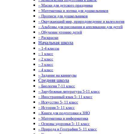
– Маски для детского праздника
– Математика и логика для дошкольников
– Прописи для дошкольников
– Окружающий мир, природоведение и валеология
– Альбомы для рисования и аппликации для детей
– Обучение чтению детей
– Раскраски
Начальная школа
– 1-4 классы
– 1 класс
– 2 класс
– 3 класс
– 4 класс
– Задание на каникулы
Средняя школа
– Биология 7-11 класс
– Зарубежная литература 5-11 класс
– Иностранный язык 5- 11 класс
– Искусство 5- 11 класс
– История 5- 11 класс
– Книги для подготовки к ЗНО
– Математика и информатика
– Основы здоровья 5- 11 класс
– Природа и География 5- 11 класс