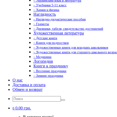
– Украинский язык и литература
– Учебники 5-11 класс
– Химия и физика
Наглядность
– Наглядно-дидактические пособия
– Грамоты
– Дневники, табеля, свидетельство достижений
Художественная литература
– Детские книги
– Книги для подростков
– Художественные книги для младших школьников
– Художественные книги для старшего школьного возрас
– Медицина
Логопедия
Книги к празднику
– Весенние праздники
– Зимние праздники
О нас
Доставка и оплата
Обмен и возврат
0.00 грн.
0
В корзине пусто!