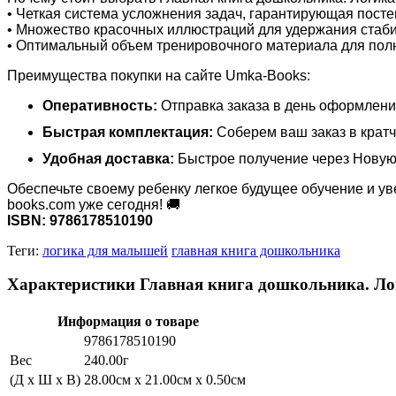
• Четкая система усложнения задач, гарантирующая пост
• Множество красочных иллюстраций для удержания стаб
• Оптимальный объем тренировочного материала для пол
Преимущества покупки на сайте Umka-Books:
Оперативность:
Отправка заказа в день оформлени
Быстрая комплектация:
Соберем ваш заказ в кратч
Удобная доставка:
Быстрое получение через Новую 
Обеспечьте своему ребенку легкое будущее обучение и у
books.com уже сегодня! 🚚
ISBN: 9786178510190
Теги:
логика для малышей
главная книга дошкольника
Характеристики Главная книга дошкольника. Ло
Информация о товаре
9786178510190
Вес
240.00г
(Д x Ш x В)
28.00см x 21.00см x 0.50см