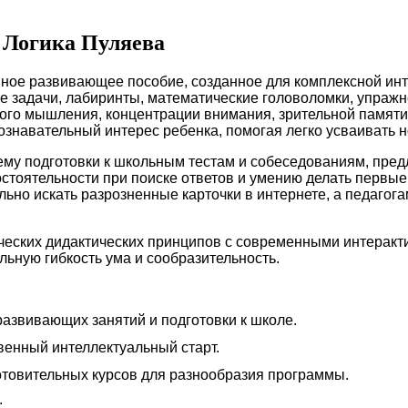
 Логика Пуляева
е развивающее пособие, созданное для комплексной инте
ие задачи, лабиринты, математические головоломки, упраж
ого мышления, концентрации внимания, зрительной памят
ознавательный интерес ребенка, помогая легко усваивать
му подготовки к школьным тестам и собеседованиям, пред
остоятельности при поиске ответов и умению делать первы
льно искать разрозненные карточки в интернете, а педагог
ческих дидактических принципов с современными интеракт
ьную гибкость ума и сообразительность.
азвивающих занятий и подготовки к школе.
венный интеллектуальный старт.
отовительных курсов для разнообразия программы.
: