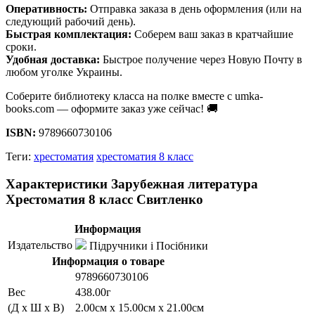
Оперативность:
Отправка заказа в день оформления (или на
следующий рабочий день).
Быстрая комплектация:
Соберем ваш заказ в кратчайшие
сроки.
Удобная доставка:
Быстрое получение через Новую Почту в
любом уголке Украины.
Соберите библиотеку класса на полке вместе с umka-
books.com — оформите заказ уже сейчас! 🚚
ISBN:
9789660730106
Теги:
хрестоматия
хрестоматия 8 класс
Характеристики Зарубежная литература
Хрестоматия 8 класс Свитленко
Информация
Издательство
Підручники і Посібники
Информация о товаре
9789660730106
Вес
438.00г
(Д x Ш x В)
2.00см x 15.00см x 21.00см