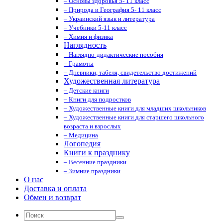
– Основы здоровья 5- 11 класс
– Природа и География 5- 11 класс
– Украинский язык и литература
– Учебники 5-11 класс
– Химия и физика
Наглядность
– Наглядно-дидактические пособия
– Грамоты
– Дневники, табеля, свидетельство достижений
Художественная литература
– Детские книги
– Книги для подростков
– Художественные книги для младших школьников
– Художественные книги для старшего школьного
возраста и взрослых
– Медицина
Логопедия
Книги к празднику
– Весенние праздники
– Зимние праздники
О нас
Доставка и оплата
Обмен и возврат