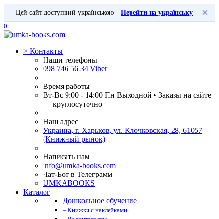
×
Цей сайт доступний українською
Перейти на українську
0
>
Контакты
Наши телефоны
098 746 56 34 Viber
Время работы
Вт-Вс 9:00 - 14:00 Пн Выходной • Заказы на сайте
— круглосуточно
Наш адрес
Украина, г. Харьков, ул. Клочковская, 28, 61057
(Книжный рынок)
Написать нам
info@umka-books.com
Чат-Бот в Телеграмм
UMKABOOKS
Каталог
Дошкольное обучение
– Книжки с наклейками
– Воспитателям