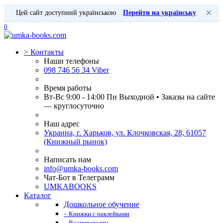
×
Цей сайт доступний українською
Перейти на українську
0
>
Контакты
Наши телефоны
098 746 56 34 Viber
Время работы
Вт-Вс 9:00 - 14:00 Пн Выходной • Заказы на сайте
— круглосуточно
Наш адрес
Украина, г. Харьков, ул. Клочковская, 28, 61057
(Книжный рынок)
Написать нам
info@umka-books.com
Чат-Бот в Телеграмм
UMKABOOKS
Каталог
Дошкольное обучение
– Книжки с наклейками
– Воспитателям