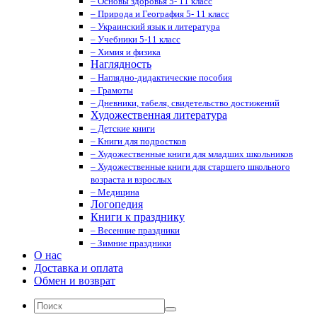
– Основы здоровья 5- 11 класс
– Природа и География 5- 11 класс
– Украинский язык и литература
– Учебники 5-11 класс
– Химия и физика
Наглядность
– Наглядно-дидактические пособия
– Грамоты
– Дневники, табеля, свидетельство достижений
Художественная литература
– Детские книги
– Книги для подростков
– Художественные книги для младших школьников
– Художественные книги для старшего школьного
возраста и взрослых
– Медицина
Логопедия
Книги к празднику
– Весенние праздники
– Зимние праздники
О нас
Доставка и оплата
Обмен и возврат