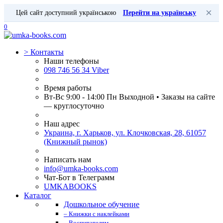
×
Цей сайт доступний українською
Перейти на українську
0
>
Контакты
Наши телефоны
098 746 56 34 Viber
Время работы
Вт-Вс 9:00 - 14:00 Пн Выходной • Заказы на сайте
— круглосуточно
Наш адрес
Украина, г. Харьков, ул. Клочковская, 28, 61057
(Книжный рынок)
Написать нам
info@umka-books.com
Чат-Бот в Телеграмм
UMKABOOKS
Каталог
Дошкольное обучение
– Книжки с наклейками
– Воспитателям