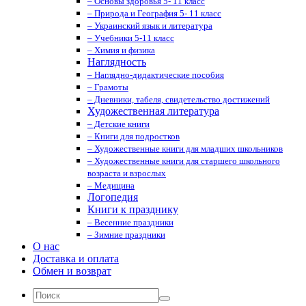
– Основы здоровья 5- 11 класс
– Природа и География 5- 11 класс
– Украинский язык и литература
– Учебники 5-11 класс
– Химия и физика
Наглядность
– Наглядно-дидактические пособия
– Грамоты
– Дневники, табеля, свидетельство достижений
Художественная литература
– Детские книги
– Книги для подростков
– Художественные книги для младших школьников
– Художественные книги для старшего школьного
возраста и взрослых
– Медицина
Логопедия
Книги к празднику
– Весенние праздники
– Зимние праздники
О нас
Доставка и оплата
Обмен и возврат