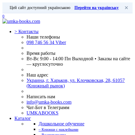
×
Цей сайт доступний українською
Перейти на українську
0
>
Контакты
Наши телефоны
098 746 56 34 Viber
Время работы
Вт-Вс 9:00 - 14:00 Пн Выходной • Заказы на сайте
— круглосуточно
Наш адрес
Украина, г. Харьков, ул. Клочковская, 28, 61057
(Книжный рынок)
Написать нам
info@umka-books.com
Чат-Бот в Телеграмм
UMKABOOKS
Каталог
Дошкольное обучение
– Книжки с наклейками
– Воспитателям