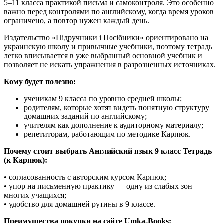
5–11 класса практикой письма и самоконтроля. Это особенно
важно перед контролями по английскому, когда время уроков
ограничено, а повтор нужен каждый день.
Издательство «Підручники і Посібники» ориентировано на
украинскую школу и привычные учебники, поэтому тетрадь
легко вписывается в уже выбранный основной учебник и
позволяет не искать упражнения в разрозненных источниках.
Кому будет полезно:
ученикам 9 класса по уровню средней школы;
родителям, которые хотят видеть понятную структуру
домашних заданий по английскому;
учителям как дополнение к аудиторному материалу;
репетиторам, работающим по методике Карпюк.
Почему стоит выбрать Английский язык 9 класс Тетрадь
(к Карпюк):
• согласованность с авторским курсом Карпюк;
• упор на письменную практику — одну из слабых зон
многих учащихся;
• удобство для домашней рутины в 9 классе.
Преимущества покупки на сайте Umka-Books: