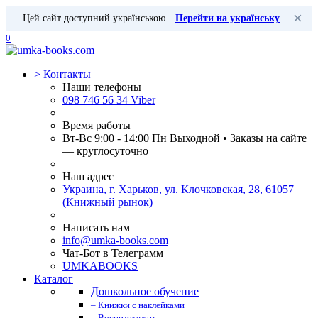
×
Цей сайт доступний українською
Перейти на українську
0
>
Контакты
Наши телефоны
098 746 56 34 Viber
Время работы
Вт-Вс 9:00 - 14:00 Пн Выходной • Заказы на сайте
— круглосуточно
Наш адрес
Украина, г. Харьков, ул. Клочковская, 28, 61057
(Книжный рынок)
Написать нам
info@umka-books.com
Чат-Бот в Телеграмм
UMKABOOKS
Каталог
Дошкольное обучение
– Книжки с наклейками
– Воспитателям