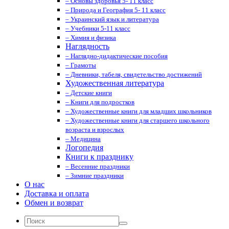
– Основы здоровья 5- 11 класс
– Природа и География 5- 11 класс
– Украинский язык и литература
– Учебники 5-11 класс
– Химия и физика
Наглядность
– Наглядно-дидактические пособия
– Грамоты
– Дневники, табеля, свидетельство достижений
Художественная литература
– Детские книги
– Книги для подростков
– Художественные книги для младших школьников
– Художественные книги для старшего школьного
возраста и взрослых
– Медицина
Логопедия
Книги к празднику
– Весенние праздники
– Зимние праздники
О нас
Доставка и оплата
Обмен и возврат