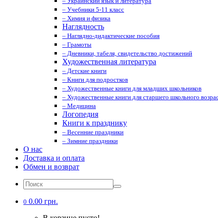
– Украинский язык и литература
– Учебники 5-11 класс
– Химия и физика
Наглядность
– Наглядно-дидактические пособия
– Грамоты
– Дневники, табеля, свидетельство достижений
Художественная литература
– Детские книги
– Книги для подростков
– Художественные книги для младших школьников
– Художественные книги для старшего школьного возрас
– Медицина
Логопедия
Книги к празднику
– Весенние праздники
– Зимние праздники
О нас
Доставка и оплата
Обмен и возврат
0.00 грн.
0
В корзине пусто!