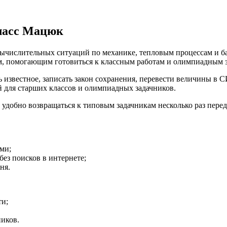
класс Мацюк
числительных ситуаций по механике, тепловым процессам и ба
м, помогающим готовиться к классным работам и олимпиадным з
 известное, записать закон сохранения, перевести величины в С
й для старших классов и олимпиадных задачников.
 удобно возвращаться к типовым задачникам несколько раз перед
ми;
ез поисков в интернете;
ня.
ти;
ников.