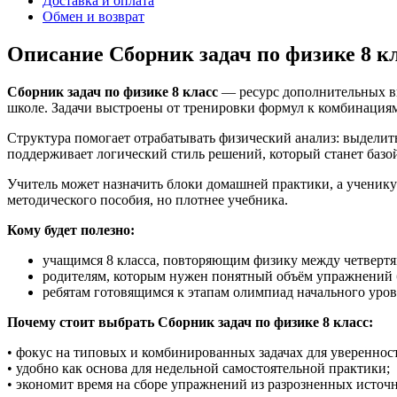
Доставка и оплата
Обмен и возврат
Описание Сборник задач по физике 8 
Сборник задач по физике 8 класс
— ресурс дополнительных вы
школе. Задачи выстроены от тренировки формул к комбинация
Структура помогает отрабатывать физический анализ: выделить
поддерживает логический стиль решений, который станет базо
Учитель может назначить блоки домашней практики, а ученику
методического пособия, но плотнее учебника.
Кому будет полезно:
учащимся 8 класса, повторяющим физику между четвертя
родителям, которым нужен понятный объём упражнений б
ребятам готовящимся к этапам олимпиад начального уров
Почему стоит выбрать Сборник задач по физике 8 класс:
• фокус на типовых и комбинированных задачах для увереннос
• удобно как основа для недельной самостоятельной практики;
• экономит время на сборе упражнений из разрозненных источ