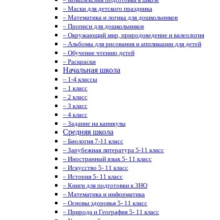
– Маски для детского праздника
– Математика и логика для дошкольников
– Прописи для дошкольников
– Окружающий мир, природоведение и валеология
– Альбомы для рисования и аппликации для детей
– Обучение чтению детей
– Раскраски
Начальная школа
– 1-4 классы
– 1 класс
– 2 класс
– 3 класс
– 4 класс
– Задание на каникулы
Средняя школа
– Биология 7-11 класс
– Зарубежная литература 5-11 класс
– Иностранный язык 5- 11 класс
– Искусство 5- 11 класс
– История 5- 11 класс
– Книги для подготовки к ЗНО
– Математика и информатика
– Основы здоровья 5- 11 класс
– Природа и География 5- 11 класс