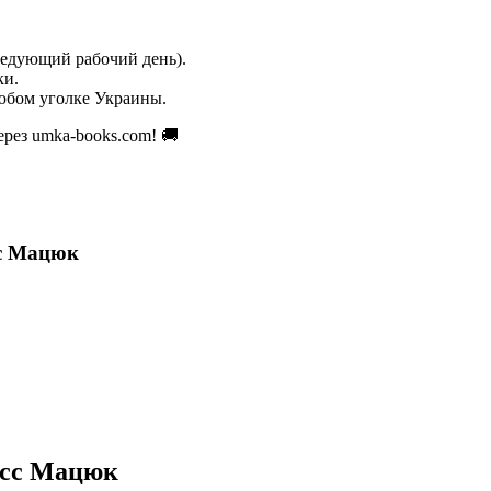
ледующий рабочий день).
ки.
юбом уголке Украины.
рез umka-books.com! 🚚
сс Мацюк
асс Мацюк