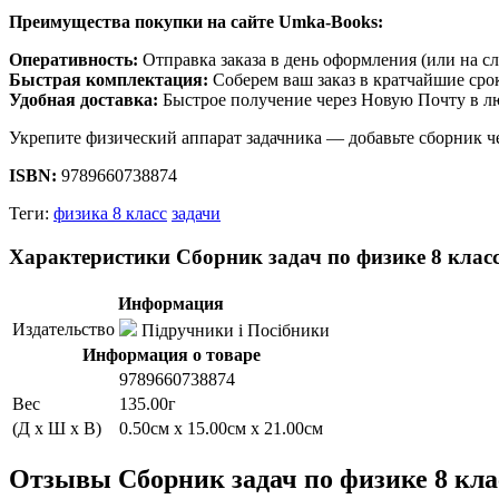
Преимущества покупки на сайте Umka-Books:
Оперативность:
Отправка заказа в день оформления (или на с
Быстрая комплектация:
Соберем ваш заказ в кратчайшие сро
Удобная доставка:
Быстрое получение через Новую Почту в л
Укрепите физический аппарат задачника — добавьте сборник че
ISBN:
9789660738874
Теги:
физика 8 класс
задачи
Характеристики Сборник задач по физике 8 кла
Информация
Издательство
Підручники і Посібники
Информация о товаре
9789660738874
Вес
135.00г
(Д x Ш x В)
0.50см x 15.00см x 21.00см
Отзывы Сборник задач по физике 8 кл