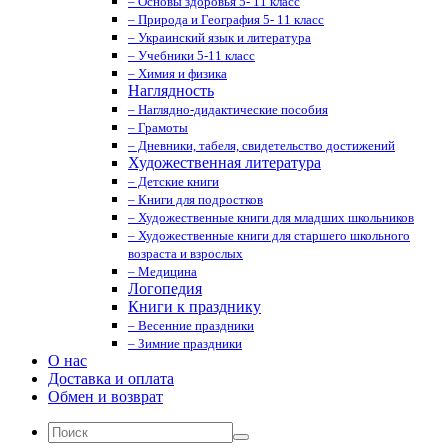
– Основы здоровья 5- 11 класс
– Природа и География 5- 11 класс
– Украинский язык и литература
– Учебники 5-11 класс
– Химия и физика
Наглядность
– Наглядно-дидактические пособия
– Грамоты
– Дневники, табеля, свидетельство достижений
Художественная литература
– Детские книги
– Книги для подростков
– Художественные книги для младших школьников
– Художественные книги для старшего школьного
возраста и взрослых
– Медицина
Логопедия
Книги к празднику
– Весенние праздники
– Зимние праздники
О нас
Доставка и оплата
Обмен и возврат