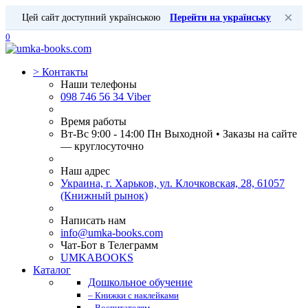
×
Цей сайт доступний українською
Перейти на українську
0
>
Контакты
Наши телефоны
098 746 56 34 Viber
Время работы
Вт-Вс 9:00 - 14:00 Пн Выходной • Заказы на сайте
— круглосуточно
Наш адрес
Украина, г. Харьков, ул. Клочковская, 28, 61057
(Книжный рынок)
Написать нам
info@umka-books.com
Чат-Бот в Телеграмм
UMKABOOKS
Каталог
Дошкольное обучение
– Книжки с наклейками
– Воспитателям