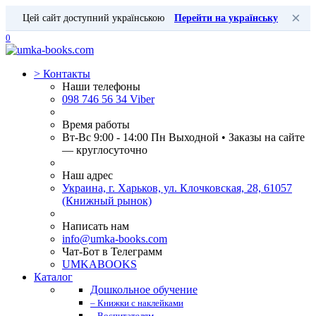
×
Цей сайт доступний українською
Перейти на українську
0
>
Контакты
Наши телефоны
098 746 56 34 Viber
Время работы
Вт-Вс 9:00 - 14:00 Пн Выходной • Заказы на сайте
— круглосуточно
Наш адрес
Украина, г. Харьков, ул. Клочковская, 28, 61057
(Книжный рынок)
Написать нам
info@umka-books.com
Чат-Бот в Телеграмм
UMKABOOKS
Каталог
Дошкольное обучение
– Книжки с наклейками
– Воспитателям