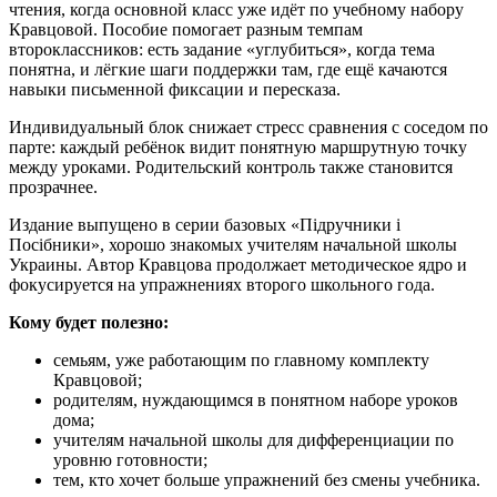
чтения, когда основной класс уже идёт по учебному набору
Кравцовой. Пособие помогает разным темпам
второклассников: есть задание «углубиться», когда тема
понятна, и лёгкие шаги поддержки там, где ещё качаются
навыки письменной фиксации и пересказа.
Индивидуальный блок снижает стресс сравнения с соседом по
парте: каждый ребёнок видит понятную маршрутную точку
между уроками. Родительский контроль также становится
прозрачнее.
Издание выпущено в серии базовых «Підручники і
Посібники», хорошо знакомых учителям начальной школы
Украины. Автор Кравцова продолжает методическое ядро и
фокусируется на упражнениях второго школьного года.
Кому будет полезно:
семьям, уже работающим по главному комплекту
Кравцовой;
родителям, нуждающимся в понятном наборе уроков
дома;
учителям начальной школы для дифференциации по
уровню готовности;
тем, кто хочет больше упражнений без смены учебника.