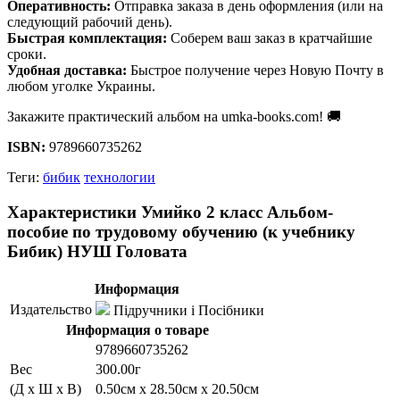
Оперативность:
Отправка заказа в день оформления (или на
следующий рабочий день).
Быстрая комплектация:
Соберем ваш заказ в кратчайшие
сроки.
Удобная доставка:
Быстрое получение через Новую Почту в
любом уголке Украины.
Закажите практический альбом на umka-books.com! 🚚
ISBN:
9789660735262
Теги:
бибик
технологии
Характеристики Умийко 2 класс Альбом-
пособие по трудовому обучению (к учебнику
Бибик) НУШ Головата
Информация
Издательство
Підручники і Посібники
Информация о товаре
9789660735262
Вес
300.00г
(Д x Ш x В)
0.50см x 28.50см x 20.50см