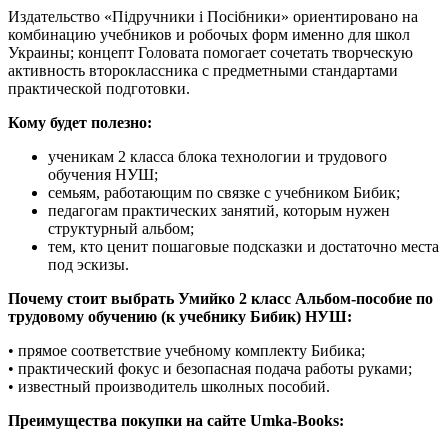
Издательство «Підручники і Посібники» ориентировано на
комбинацию учебников и робочых форм именно для школ
Украины; концепт Головата помогает сочетать творческую
активность второклассника с предметными стандартами
практической подготовки.
Кому будет полезно:
ученикам 2 класса блока технологии и трудового
обучения НУШ;
семьям, работающим по связке с учебником Бибик;
педагогам практических занятий, которым нужен
структурный альбом;
тем, кто ценит пошаговые подсказки и достаточно места
под эскизы.
Почему стоит выбрать Умийко 2 класс Альбом-пособие по
трудовому обучению (к учебнику Бибик) НУШ:
• прямое соответствие учебному комплекту Бибика;
• практический фокус и безопасная подача работы руками;
• известный производитель школных пособий.
Преимущества покупки на сайте Umka-Books: