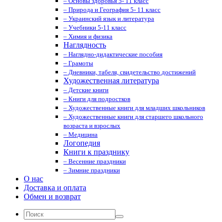
– Основы здоровья 5- 11 класс
– Природа и География 5- 11 класс
– Украинский язык и литература
– Учебники 5-11 класс
– Химия и физика
Наглядность
– Наглядно-дидактические пособия
– Грамоты
– Дневники, табеля, свидетельство достижений
Художественная литература
– Детские книги
– Книги для подростков
– Художественные книги для младших школьников
– Художественные книги для старшего школьного
возраста и взрослых
– Медицина
Логопедия
Книги к празднику
– Весенние праздники
– Зимние праздники
О нас
Доставка и оплата
Обмен и возврат