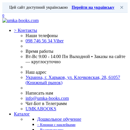
×
Цей сайт доступний українською
Перейти на українську
0
>
Контакты
Наши телефоны
098 746 56 34 Viber
Время работы
Вт-Вс 9:00 - 14:00 Пн Выходной • Заказы на сайте
— круглосуточно
Наш адрес
Украина, г. Харьков, ул. Клочковская, 28, 61057
(Книжный рынок)
Написать нам
info@umka-books.com
Чат-Бот в Телеграмм
UMKABOOKS
Каталог
Дошкольное обучение
– Книжки с наклейками
– Воспитателям