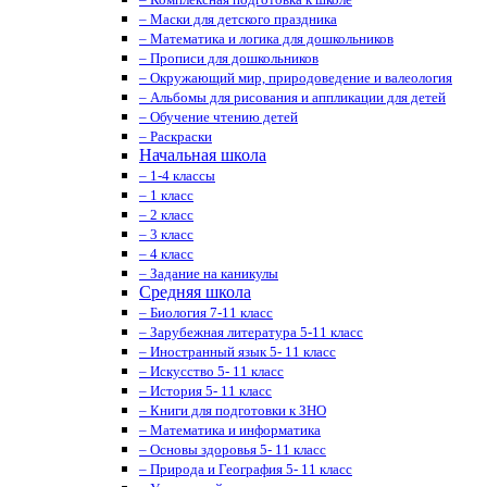
– Маски для детского праздника
– Математика и логика для дошкольников
– Прописи для дошкольников
– Окружающий мир, природоведение и валеология
– Альбомы для рисования и аппликации для детей
– Обучение чтению детей
– Раскраски
Начальная школа
– 1-4 классы
– 1 класс
– 2 класс
– 3 класс
– 4 класс
– Задание на каникулы
Средняя школа
– Биология 7-11 класс
– Зарубежная литература 5-11 класс
– Иностранный язык 5- 11 класс
– Искусство 5- 11 класс
– История 5- 11 класс
– Книги для подготовки к ЗНО
– Математика и информатика
– Основы здоровья 5- 11 класс
– Природа и География 5- 11 класс