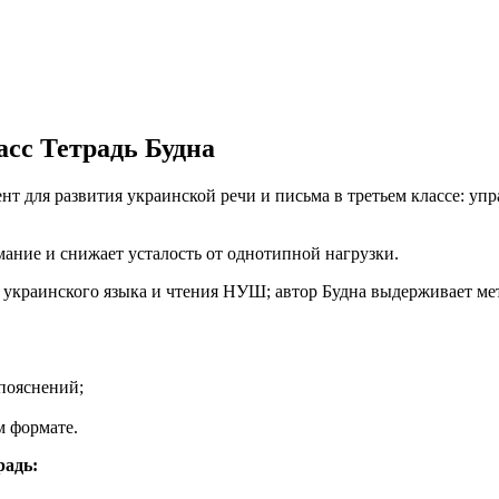
асс Тетрадь Будна
т для развития украинской речи и письма в третьем классе: уп
ание и снижает усталость от однотипной нагрузки.
я украинского языка и чтения НУШ; автор Будна выдерживает ме
пояснений;
м формате.
радь: