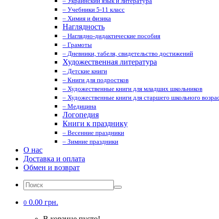
– Украинский язык и литература
– Учебники 5-11 класс
– Химия и физика
Наглядность
– Наглядно-дидактические пособия
– Грамоты
– Дневники, табеля, свидетельство достижений
Художественная литература
– Детские книги
– Книги для подростков
– Художественные книги для младших школьников
– Художественные книги для старшего школьного возрас
– Медицина
Логопедия
Книги к празднику
– Весенние праздники
– Зимние праздники
О нас
Доставка и оплата
Обмен и возврат
0.00 грн.
0
В корзине пусто!