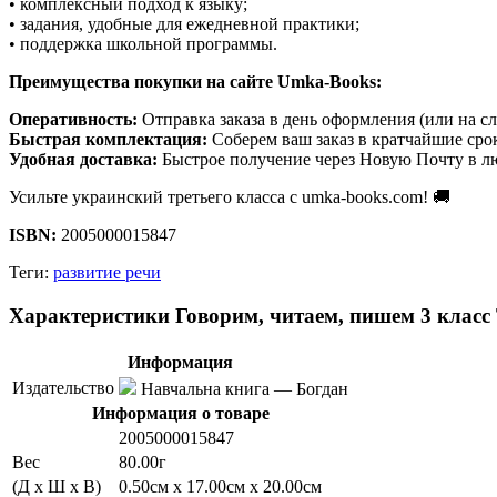
• комплексный подход к языку;
• задания, удобные для ежедневной практики;
• поддержка школьной программы.
Преимущества покупки на сайте Umka-Books:
Оперативность:
Отправка заказа в день оформления (или на с
Быстрая комплектация:
Соберем ваш заказ в кратчайшие сро
Удобная доставка:
Быстрое получение через Новую Почту в л
Усильте украинский третьего класса с umka-books.com! 🚚
ISBN:
2005000015847
Теги:
развитие речи
Характеристики Говорим, читаем, пишем 3 класс
Информация
Издательство
Навчальна книга — Богдан
Информация о товаре
2005000015847
Вес
80.00г
(Д x Ш x В)
0.50см x 17.00см x 20.00см