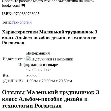
Соберите рабочее место технолога-практика на umka-
books.com! 🚚
ISBN:
9789660736085
Теги:
технологии
Характеристики Маленький трудивничок 3
класс Альбом-пособие дизайн и технологии
Роговская
Информация
Издательство
Підручники і Посібники
Информация о товаре
9789660736085
Вес
300.00г
(Д x Ш x В)
1.00см x 29.00см x 20.50см
Отзывы Маленький трудивничок 3
класс Альбом-пособие дизайн и
технологии Роговская