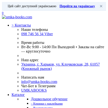
×
Цей сайт доступний українською
Перейти на українську
0
>
Контакты
Наши телефоны
098 746 56 34 Viber
Время работы
Вт-Вс 9:00 - 14:00 Пн Выходной • Заказы на сайте
— круглосуточно
Наш адрес
Украина, г. Харьков, ул. Клочковская, 28, 61057
(Книжный рынок)
Написать нам
info@umka-books.com
Чат-Бот в Телеграмм
UMKABOOKS
Каталог
Дошкольное обучение
– Книжки с наклейками
– Воспитателям