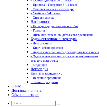
– Основы здоровья 5- 11 класс
– Природа и География 5- 11 класс
– Украинский язык и литература
– Учебники 5-11 класс
– Химия и физика
Наглядность
– Наглядно-дидактические пособия
– Грамоты
– Дневники, табеля, свидетельство достижений
Художественная литература
– Детские книги
– Книги для подростков
– Художественные книги для младших школьников
– Художественные книги для старшего школьного
возраста и взрослых
– Медицина
Логопедия
Книги к празднику
– Весенние праздники
– Зимние праздники
О нас
Доставка и оплата
Обмен и возврат