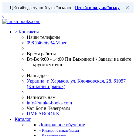
×
Цей сайт доступний українською
Перейти на українську
0
>
Контакты
Наши телефоны
098 746 56 34 Viber
Время работы
Вт-Вс 9:00 - 14:00 Пн Выходной • Заказы на сайте
— круглосуточно
Наш адрес
Украина, г. Харьков, ул. Клочковская, 28, 61057
(Книжный рынок)
Написать нам
info@umka-books.com
Чат-Бот в Телеграмм
UMKABOOKS
Каталог
Дошкольное обучение
– Книжки с наклейками
– Воспитателям