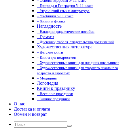
– Основы здоровья 5- 11 класс
– Природа и География 5- 11 класс
– Украинский язык и литература
– Учебники 5-11 класс
– Химия и физика
Наглядность
– Наглядно-дидактические пособия
– Грамоты
– Дневники, табеля, свидетельство достижений
Художественная литература
– Детские книги
– Книги для подростков
– Художественные книги для младших школьников
– Художественные книги для старшего школьного
возраста и взрослых
– Медицина
Логопедия
Книги к празднику
– Весенние праздники
– Зимние праздники
О нас
Доставка и оплата
Обмен и возврат