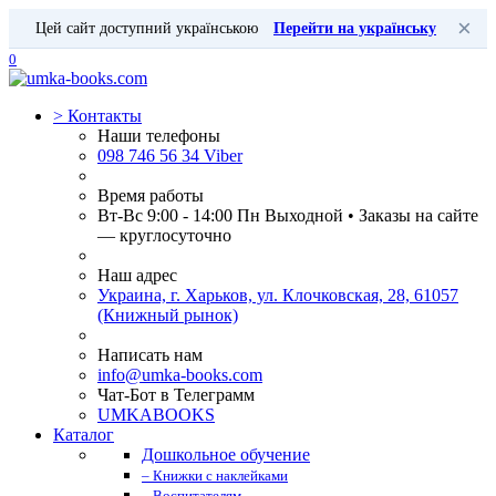
×
Цей сайт доступний українською
Перейти на українську
0
>
Контакты
Наши телефоны
098 746 56 34 Viber
Время работы
Вт-Вс 9:00 - 14:00 Пн Выходной • Заказы на сайте
— круглосуточно
Наш адрес
Украина, г. Харьков, ул. Клочковская, 28, 61057
(Книжный рынок)
Написать нам
info@umka-books.com
Чат-Бот в Телеграмм
UMKABOOKS
Каталог
Дошкольное обучение
– Книжки с наклейками
– Воспитателям