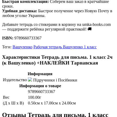
Быстрая комплектация:
Соберем ваш заказ в кратчайшие
сроки.
Удобная доставка:
Быстрое получение через Новую Почту в
любом уголке Украины.
Добавьте тетрадь со стикерами в корзину на umka-books.com
— поддержите ребёнка регулярной практикой! 🚚
ISBN:
9789660733367
Теги:
Вашуленко
Рабочая тетрадь Вашуленко 1 класс
Характеристики Тетрадь для письма. 1 класс 2ч
(к Вашуленко) +НАКЛЕЙКИ Тарнавская
Информация
Издательство
Підручники і Посібники
Информация о товаре
9789660733367
Вес
100.00г
(Д x Ш x В)
0.50см x 17.00см x 24.00см
Отзывы Тетрадь для письма. 1 класс