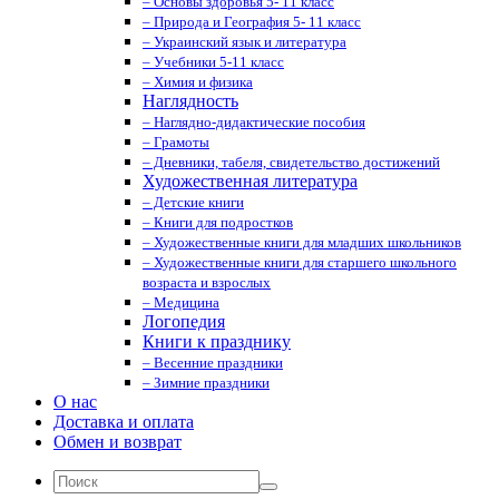
– Основы здоровья 5- 11 класс
– Природа и География 5- 11 класс
– Украинский язык и литература
– Учебники 5-11 класс
– Химия и физика
Наглядность
– Наглядно-дидактические пособия
– Грамоты
– Дневники, табеля, свидетельство достижений
Художественная литература
– Детские книги
– Книги для подростков
– Художественные книги для младших школьников
– Художественные книги для старшего школьного
возраста и взрослых
– Медицина
Логопедия
Книги к празднику
– Весенние праздники
– Зимние праздники
О нас
Доставка и оплата
Обмен и возврат