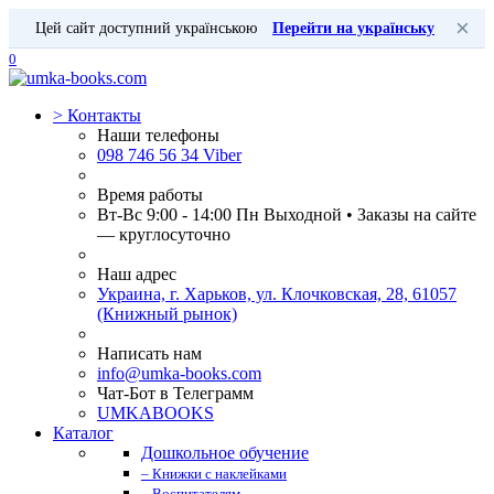
×
Цей сайт доступний українською
Перейти на українську
0
>
Контакты
Наши телефоны
098 746 56 34 Viber
Время работы
Вт-Вс 9:00 - 14:00 Пн Выходной • Заказы на сайте
— круглосуточно
Наш адрес
Украина, г. Харьков, ул. Клочковская, 28, 61057
(Книжный рынок)
Написать нам
info@umka-books.com
Чат-Бот в Телеграмм
UMKABOOKS
Каталог
Дошкольное обучение
– Книжки с наклейками
– Воспитателям