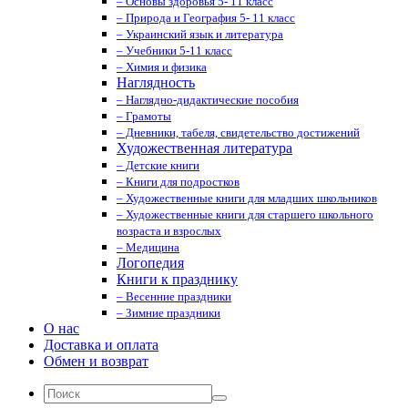
– Основы здоровья 5- 11 класс
– Природа и География 5- 11 класс
– Украинский язык и литература
– Учебники 5-11 класс
– Химия и физика
Наглядность
– Наглядно-дидактические пособия
– Грамоты
– Дневники, табеля, свидетельство достижений
Художественная литература
– Детские книги
– Книги для подростков
– Художественные книги для младших школьников
– Художественные книги для старшего школьного
возраста и взрослых
– Медицина
Логопедия
Книги к празднику
– Весенние праздники
– Зимние праздники
О нас
Доставка и оплата
Обмен и возврат