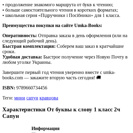
• продолжение знакомого маршрута от букв к чтению;
• больше самостоятельного чтения в коротких форматах;
• школьная серия «Підручники і Посібники» для 1 класса.
Преимущества покупки на сайте Umka-Books:
Оперативность:
Отправка заказа в день оформления (или на
следующий рабочий день).
Быстрая комплектация:
Соберем ваш заказ в кратчайшие
сроки.
Удобная доставка:
Быстрое получение через Новую Почту в
любом уголке Украины.
Завершите первый год чтения уверенно вместе с umka-
books.com — закажите вторую часть сегодня! 🚚
ISBN:
9789660734456
Теги:
мини
сапун
кравцова
Характеристики От буквы к слову 1 класс 2ч
Сапун
Информация