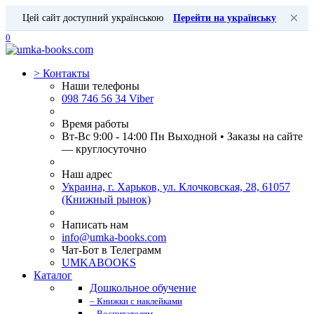
×
Цей сайт доступний українською
Перейти на українську
0
>
Контакты
Наши телефоны
098 746 56 34 Viber
Время работы
Вт-Вс 9:00 - 14:00 Пн Выходной • Заказы на сайте
— круглосуточно
Наш адрес
Украина, г. Харьков, ул. Клочковская, 28, 61057
(Книжный рынок)
Написать нам
info@umka-books.com
Чат-Бот в Телеграмм
UMKABOOKS
Каталог
Дошкольное обучение
– Книжки с наклейками
– Воспитателям