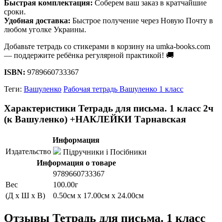
Быстрая комплектация:
Соберем ваш заказ в кратчайшие
сроки.
Удобная доставка:
Быстрое получение через Новую Почту в
любом уголке Украины.
Добавьте тетрадь со стикерами в корзину на umka-books.com
— поддержите ребёнка регулярной практикой! 🚚
ISBN:
9789660733367
Теги:
Вашуленко
Рабочая тетрадь Вашуленко 1 класс
Характеристики Тетрадь для письма. 1 класс 2ч
(к Вашуленко) +НАКЛЕЙКИ Тарнавская
Информация
Издательство
Підручники і Посібники
Информация о товаре
9789660733367
Вес
100.00г
(Д x Ш x В)
0.50см x 17.00см x 24.00см
Отзывы Тетрадь для письма. 1 класс