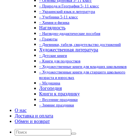
– Основы здоровья 5- 11 класс
– Природа и География 5- 11 класс
– Украинский язык и литература
– Учебники 5-11 класс
– Химия и физика
Наглядность
– Наглядно-дидактические пособия
– Грамоты
– Дневники, табеля, свидетельство достижений
Художественная литература
– Детские книги
– Книги для подростков
– Художественные книги для младших школьников
– Художественные книги для старшего школьного
возраста и взрослых
– Медицина
Логопедия
Книги к празднику
– Весенние праздники
– Зимние праздники
О нас
Доставка и оплата
Обмен и возврат