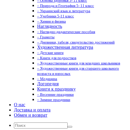
– Основы здоровья 5- 11 класс
– Природа и География 5- 11 класс
– Украинский язык и литература
– Учебники 5-11 класс
– Химия и физика
Наглядность
– Наглядно-дидактические пособия
– Грамоты
– Дневники, табеля, свидетельство достижений
Художественная литература
– Детские книги
– Книги для подростков
– Художественные книги для младших школьников
– Художественные книги для старшего школьного
возраста и взрослых
– Медицина
Логопедия
Книги к празднику
– Весенние праздники
– Зимние праздники
О нас
Доставка и оплата
Обмен и возврат