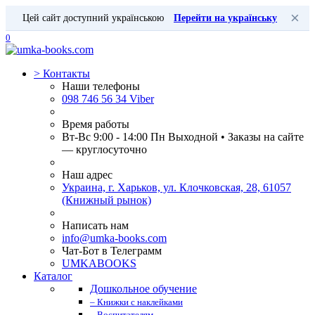
×
Цей сайт доступний українською
Перейти на українську
0
>
Контакты
Наши телефоны
098 746 56 34 Viber
Время работы
Вт-Вс 9:00 - 14:00 Пн Выходной • Заказы на сайте
— круглосуточно
Наш адрес
Украина, г. Харьков, ул. Клочковская, 28, 61057
(Книжный рынок)
Написать нам
info@umka-books.com
Чат-Бот в Телеграмм
UMKABOOKS
Каталог
Дошкольное обучение
– Книжки с наклейками
– Воспитателям