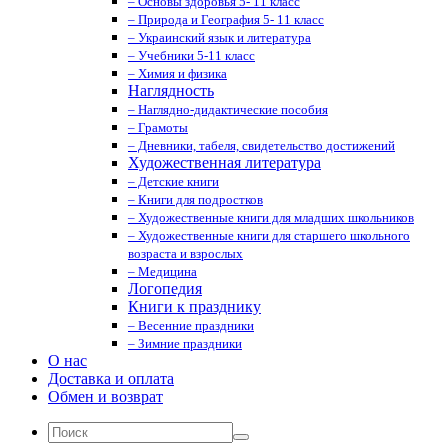
– Основы здоровья 5- 11 класс
– Природа и География 5- 11 класс
– Украинский язык и литература
– Учебники 5-11 класс
– Химия и физика
Наглядность
– Наглядно-дидактические пособия
– Грамоты
– Дневники, табеля, свидетельство достижений
Художественная литература
– Детские книги
– Книги для подростков
– Художественные книги для младших школьников
– Художественные книги для старшего школьного
возраста и взрослых
– Медицина
Логопедия
Книги к празднику
– Весенние праздники
– Зимние праздники
О нас
Доставка и оплата
Обмен и возврат