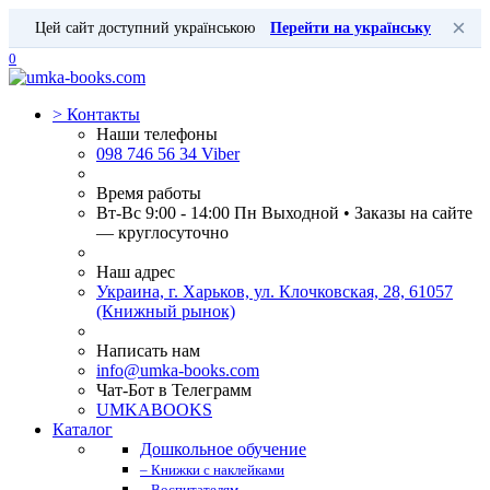
×
Цей сайт доступний українською
Перейти на українську
0
>
Контакты
Наши телефоны
098 746 56 34 Viber
Время работы
Вт-Вс 9:00 - 14:00 Пн Выходной • Заказы на сайте
— круглосуточно
Наш адрес
Украина, г. Харьков, ул. Клочковская, 28, 61057
(Книжный рынок)
Написать нам
info@umka-books.com
Чат-Бот в Телеграмм
UMKABOOKS
Каталог
Дошкольное обучение
– Книжки с наклейками
– Воспитателям