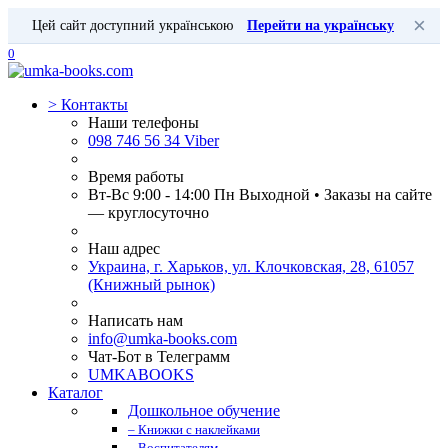
×
Цей сайт доступний українською
Перейти на українську
0
>
Контакты
Наши телефоны
098 746 56 34 Viber
Время работы
Вт-Вс 9:00 - 14:00 Пн Выходной • Заказы на сайте
— круглосуточно
Наш адрес
Украина, г. Харьков, ул. Клочковская, 28, 61057
(Книжный рынок)
Написать нам
info@umka-books.com
Чат-Бот в Телеграмм
UMKABOOKS
Каталог
Дошкольное обучение
– Книжки с наклейками
– Воспитателям