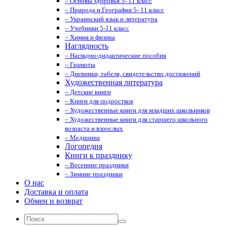
– Основы здоровья 5- 11 класс
– Природа и География 5- 11 класс
– Украинский язык и литература
– Учебники 5-11 класс
– Химия и физика
Наглядность
– Наглядно-дидактические пособия
– Грамоты
– Дневники, табеля, свидетельство достижений
Художественная литература
– Детские книги
– Книги для подростков
– Художественные книги для младших школьников
– Художественные книги для старшего школьного
возраста и взрослых
– Медицина
Логопедия
Книги к празднику
– Весенние праздники
– Зимние праздники
О нас
Доставка и оплата
Обмен и возврат