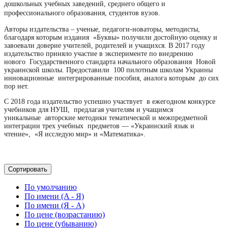
дошкольных учебных заведений,
среднего общего и
профессионального образования, студентов вузов.
Авторы издательства – ученые, педагоги-новаторы, методисты,
благодаря которым издания
«Буквы» получили достойную оценку и
завоевали доверие учителей, родителей и учащихся.
В 2017 году
издательство приняло участие в эксперименте по внедрению
нового
Государственного стандарта начального образования
Новой
украинской школы. П
редоставили
100 пилотным школам Украины
инновационные
интегрированные пособия, аналога которым
до сих
пор нет.
С 2018 года издательство успешно участвует
в ежегодном конкурсе
учебников для НУШ,
предлагая учителям и учащимся
уникальные
авторские методики тематической и
межпредметной
интеграции трех учебных
предметов — «Украинский язык и
чтение»,
«Я исследую мир» и «Математика».
Сортировать
По умолчанию
По имени (A - Я)
По имени (Я - A)
По цене (возрастанию)
По цене (убыванию)