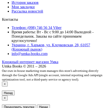
История заказов
Мои закладки
Рассылка новостей
Контакты
Телефон: (098) 746 56 34 Viber
Время работы: Вт - Вс с 9:00 до 14:00 Выходной -
Понедельник. Заказы на сайте принимаем
круглосуточно!
Украина, г. Харьков, ул. Клочковская, 28, 61057
(Книжный рынок)
info@umka-books.com
Книжный интернет магазин Умка
Umka Books © 2011 – 2026
Our own in-house marketing team manages this store's advertising directly
through the Google Ads API (single account, internal reporting and campaign
optimization tool; not a third-party service or agency tool).
×
Назад
×
Продолжить покупки
Назад