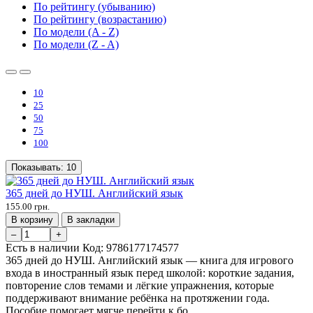
По рейтингу (убыванию)
По рейтингу (возрастанию)
По модели (A - Z)
По модели (Z - A)
10
25
50
75
100
Показывать:
10
365 дней до НУШ. Английский язык
155.00 грн.
В корзину
В закладки
–
+
Есть в наличии
Код:
9786177174577
365 дней до НУШ. Английский язык — книга для игрового
входа в иностранный язык перед школой: короткие задания,
повторение слов темами и лёгкие упражнения, которые
поддерживают внимание ребёнка на протяжении года.
Пособие помогает мягче перейти к бо..