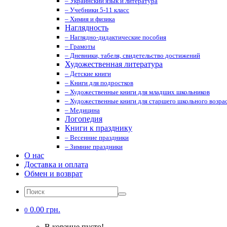
– Украинский язык и литература
– Учебники 5-11 класс
– Химия и физика
Наглядность
– Наглядно-дидактические пособия
– Грамоты
– Дневники, табеля, свидетельство достижений
Художественная литература
– Детские книги
– Книги для подростков
– Художественные книги для младших школьников
– Художественные книги для старшего школьного возрас
– Медицина
Логопедия
Книги к празднику
– Весенние праздники
– Зимние праздники
О нас
Доставка и оплата
Обмен и возврат
0.00 грн.
0
В корзине пусто!