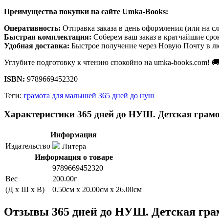
Преимущества покупки на сайте Umka-Books:
Оперативность:
Отправка заказа в день оформления (или на с
Быстрая комплектация:
Соберем ваш заказ в кратчайшие сро
Удобная доставка:
Быстрое получение через Новую Почту в л
Углубите подготовку к чтению спокойно на umka-books.com! 
ISBN:
9789669452320
Теги:
грамота для малышей
365 дней до нуш
Характеристики 365 дней до НУШ. Детская грамо
Информация
Издательство
Литера
Информация о товаре
9789669452320
Вес
200.00г
(Д x Ш x В)
0.50см x 20.00см x 26.00см
Отзывы 365 дней до НУШ. Детская гра