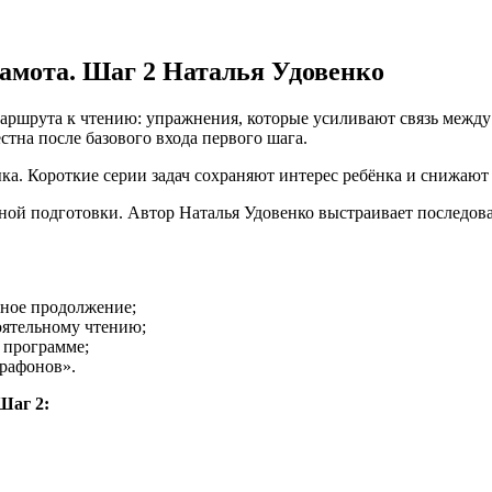
амота. Шаг 2 Наталья Удовенко
шрута к чтению: упражнения, которые усиливают связь между б
стна после базового входа первого шага.
ыка. Короткие серии задач сохраняют интерес ребёнка и снижают
ой подготовки. Автор Наталья Удовенко выстраивает последоват
чное продолжение;
ятельному чтению;
 программе;
рафонов».
Шаг 2: