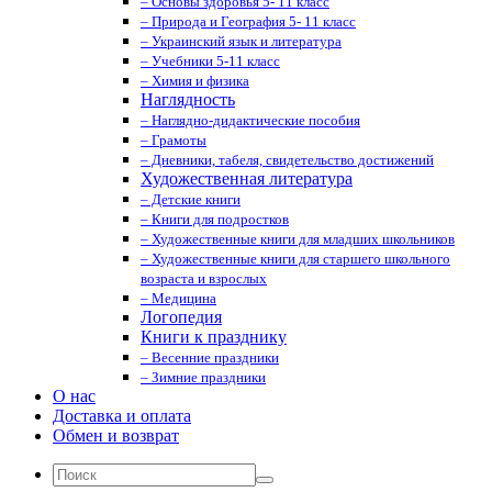
– Основы здоровья 5- 11 класс
– Природа и География 5- 11 класс
– Украинский язык и литература
– Учебники 5-11 класс
– Химия и физика
Наглядность
– Наглядно-дидактические пособия
– Грамоты
– Дневники, табеля, свидетельство достижений
Художественная литература
– Детские книги
– Книги для подростков
– Художественные книги для младших школьников
– Художественные книги для старшего школьного
возраста и взрослых
– Медицина
Логопедия
Книги к празднику
– Весенние праздники
– Зимние праздники
О нас
Доставка и оплата
Обмен и возврат