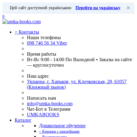
×
Цей сайт доступний українською
Перейти на українську
0
>
Контакты
Наши телефоны
098 746 56 34 Viber
Время работы
Вт-Вс 9:00 - 14:00 Пн Выходной • Заказы на сайте
— круглосуточно
Наш адрес
Украина, г. Харьков, ул. Клочковская, 28, 61057
(Книжный рынок)
Написать нам
info@umka-books.com
Чат-Бот в Телеграмм
UMKABOOKS
Каталог
Дошкольное обучение
– Книжки с наклейками
– Воспитателям